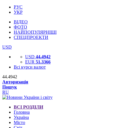
РУС
УКР
ВІДЕО
ФОТО
НАЙПОПУЛЯРНІШІ
СПЕЦПРОЕКТИ
USD
USD
44.4942
EUR
51.3366
Всі курси валют
44.4942
Авторизація
Пошук
RU
ВСІ РОЗДІЛИ
Головна
Україна
Місто
Світ