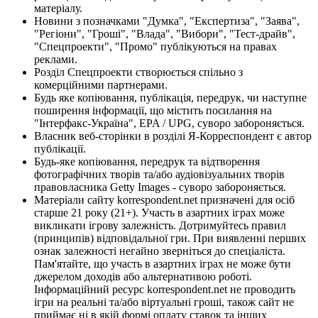
матеріалу.
Новини з позначками "Думка", "Експертиза", "Заява",
"Регіони", "Гроші", "Влада", "Вибори", "Тест-драйв",
"Спецпроекти", "Промо" публікуються на правах
реклами.
Розділ Спецпроекти створюється спільно з
комерційними партнерами.
Будь яке копіювання, публікація, передрук, чи наступне
поширення інформації, що містить посилання на
"Інтерфакс-Україна", EPA / UPG, суворо забороняється.
Власник веб-сторінки в розділі Я-Корреспондент є автор
публікації.
Будь-яке копіювання, передрук та відтворення
фотографічних творів та/або аудіовізуальних творів
правовласника Getty Images - суворо забороняється.
Матеріали сайту korrespondent.net призначені для осіб
старше 21 року (21+). Участь в азартних іграх може
викликати ігрову залежність. Дотримуйтесь правил
(принципів) відповідальної гри. При виявленні перших
ознак залежності негайно зверніться до спеціаліста.
Пам'ятайте, що участь в азартних іграх не може бути
джерелом доходів або альтернативою роботі.
Інформаційний ресурс korrespondent.net не проводить
ігри на реальні та/або віртуальні гроші, також сайт не
приймає ні в якій формі оплату ставок та інших