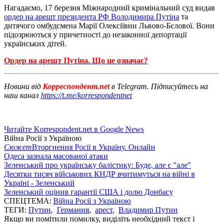
Нагадаємо, 17 березня Міжнародний кримінальний суд видав
ордер на арешт президента РФ Володимира Путіна
та
дитячого омбудсмена Марії Олексіївни Львово-Бєлової. Вони
підозрюються у причетності до незаконної депортації
українських дітей.
Ордер на арешт Путіна. Що це означає?
Новини від
Корреспондент.net
в Telegram. Підписуйтесь на
наш канал
https://t.me/korrespondentnet
Читайте Korrespondent.net в Google News
Війна Росії з Україною
Сюжет
Вторгнення Росії в Україну. Онлайн
Одеса зазнала масованої атаки
Зеленський про українську балістику: Буде, але є "але"
Десятки тисяч військових КНДР вчитимуться на війні в
Україні - Зеленський
Зеленський оцінив гарантії США і долю Донбасу
СПЕЦТЕМА:
Війна Росії з Україною
ТЕГИ:
Путин
,
Германия
,
арест
,
Владимир Путин
Якщо ви помітили помилку, виділіть необхідний текст і