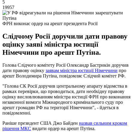
5
19957
ФРН виконає ордер на арешт президента Росії
Слідчому Росії доручили дати правову
оцінку заяві міністра юстиції
Німеччини про арешт Путіна.
Голова Слідчого комітету Росії Олександр Бастрикін доручив
дати правову оцінку
заявам міністра юстиції Німеччини
про
арешт Володимира Путіна, повідомляє Слідчий комітет РФ.
"Голова СК Росії доручив центральному апарату відомства в
рамках перевірки, що проводиться, дати необхідну правову
оцінку висловлюванням міністра юстиції ФРН про виконання
незаконної вимоги Міжнародного кримінального суду про
арешт громадян РФ на території Німеччини", - йдеться в
повідомленні.
Раніше президент США Джо Байден
назвав сильним кроком
рішення МКС
видати ордер на арешт Путіна.