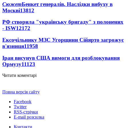
Сюжет
Бенкет генералів. Наслідки вибуху в
Москві
13812
РФ створила "українську бригаду" з полонених
- ISW
12172
Ексочільнику МЗС Угорщини Сійярто загрожує
в'язниця
11958
Іран висунув США вимоги для розблокування
Ормузу
11123
Читати коментарі
Повна версія сайту
Facebook
Twitter
RSS-стрічки
E-mail розсилка
Контакти