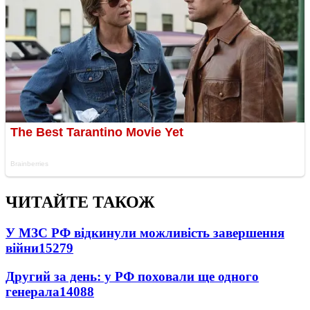
ЧИТАЙТЕ ТАКОЖ
У МЗС РФ відкинули можливість завершення
війни
15279
Другий за день: у РФ поховали ще одного
генерала
14088