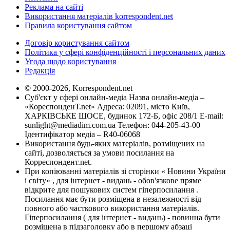
Реклама на сайті
Використання матеріалів korrespondent.net
Правила користування сайтом
Договір користування сайтом
Політика у сфері конфіденційності і персональних даних
Угода щодо користування
Редакція
© 2000-2026, Korrespondent.net
Суб'єкт у сфері онлайн-медіа Назва онлайн-медіа –
«КореспонденТ.net» Адреса: 02091, місто Київ,
ХАРКІВСЬКЕ ШОСЕ, будинок 172-Б, офіс 208/1 E-mail:
sunlight@mediadim.com.ua
Телефон: 044-205-43-00
Ідентифікатор медіа – R40-06068
Використання будь-яких матеріалів, розміщених на
сайті, дозволяється за умови посилання на
Корреспондент.net.
При копіюванні матеріалів зі сторінки « Новини України
і світу» , для інтернет - видань - обов'язкове пряме
відкрите для пошукових систем гіперпосилання .
Посилання має бути розміщена в незалежності від
повного або часткового використання матеріалів.
Гіперпосилання ( для інтернет - видань) - повинна бути
розміщена в підзаголовку або в першому абзаці