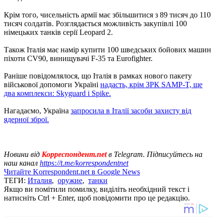
Крім того, чисельність армії має збільшитися з 89 тисяч до 110
тисяч солдатів. Розглядається можливість закупівлі 100
німецьких танків серії Leopard 2.
Також Італія має намір купити 100 шведських бойових машин
піхоти CV90, винищувачі F-35 та Eurofighter.
Раніше повідомлялося, що Італія в рамках нового пакету
військової допомоги Україні
надасть, крім ЗРК SAMP-T, ще
два комплекси: Skyguard і Spike.
Нагадаємо, Україна
запросила в Італії засоби захисту від
ядерної зброї.
Новини від
Корреспондент.net
в Telegram. Підписуйтесь на
наш канал
https://t.me/korrespondentnet
Читайте Korrespondent.net в Google News
ТЕГИ:
Италия
,
оружие
,
танки
Якщо ви помітили помилку, виділіть необхідний текст і
натисніть Ctrl + Enter, щоб повідомити про це редакцію.