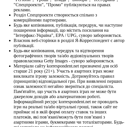
"Спецпроекти", "Промо" публікуються на правах
реклами.
Розділ Спецпроекти створюється спільно з
комерційними партнерами.
Будь яке копіювання, публікація, передрук, чи наступне
поширення інформації, що містить посилання на
"Інтерфакс-Україна", EPA / UPG, суворо забороняється.
Власник веб-сторінки в розділі Я-Корреспондент є автор
публікації.
Будь-яке копіювання, передрук та відтворення
фотографічних творів та/або аудіовізуальних творів
правовласника Getty Images - суворо забороняється.
Матеріали сайту korrespondent.net призначені для осіб
старше 21 року (21+). Участь в азартних іграх може
викликати ігрову залежність. Дотримуйтесь правил
(принципів) відповідальної гри. При виявленні перших
ознак залежності негайно зверніться до спеціаліста.
Пам'ятайте, що участь в азартних іграх не може бути
джерелом доходів або альтернативою роботі.
Інформаційний ресурс korrespondent.net не проводить
ігри на реальні та/або віртуальні гроші, також сайт не
приймає ні в якій формі оплату ставок та інших
платежів, які пов’язані/можуть бути пов’язані з
азартними іграми, букмекерами чи тоталізаторами. Будь-