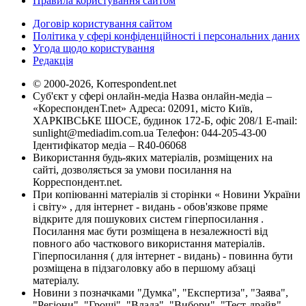
Правила користування сайтом
Договір користування сайтом
Політика у сфері конфіденційності і персональних даних
Угода щодо користування
Редакція
© 2000-2026, Korrespondent.net
Суб'єкт у сфері онлайн-медіа Назва онлайн-медіа –
«КореспонденТ.net» Адреса: 02091, місто Київ,
ХАРКІВСЬКЕ ШОСЕ, будинок 172-Б, офіс 208/1 E-mail:
sunlight@mediadim.com.ua
Телефон: 044-205-43-00
Ідентифікатор медіа – R40-06068
Використання будь-яких матеріалів, розміщених на
сайті, дозволяється за умови посилання на
Корреспондент.net.
При копіюванні матеріалів зі сторінки « Новини України
і світу» , для інтернет - видань - обов'язкове пряме
відкрите для пошукових систем гіперпосилання .
Посилання має бути розміщена в незалежності від
повного або часткового використання матеріалів.
Гіперпосилання ( для інтернет - видань) - повинна бути
розміщена в підзаголовку або в першому абзаці
матеріалу.
Новини з позначками "Думка", "Експертиза", "Заява",
"Регіони", "Гроші", "Влада", "Вибори", "Тест-драйв",