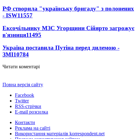
РФ створила "українську бригаду" з полонених
- ISW
11557
Ексочільнику МЗС Угорщини Сійярто загрожує
в'язниця
11495
Україна поставила Путіна перед дилемою -
ЗМІ
10784
Читати коментарі
Повна версія сайту
Facebook
Twitter
RSS-стрічки
E-mail розсилка
Контакти
Реклама на сайті
Використання матеріалів korrespondent.net