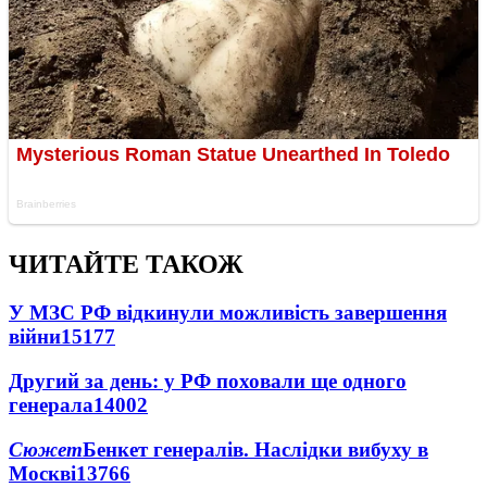
ЧИТАЙТЕ ТАКОЖ
У МЗС РФ відкинули можливість завершення
війни
15177
Другий за день: у РФ поховали ще одного
генерала
14002
Сюжет
Бенкет генералів. Наслідки вибуху в
Москві
13766