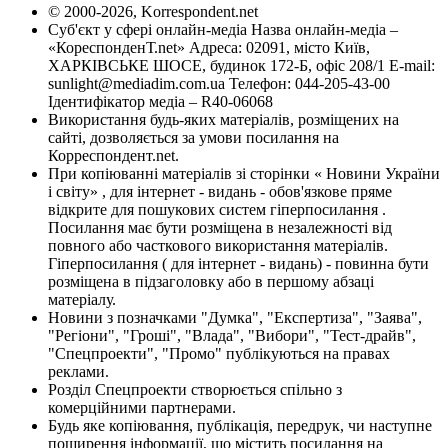
© 2000-2026, Korrespondent.net
Суб'єкт у сфері онлайн-медіа Назва онлайн-медіа –
«КореспонденТ.net» Адреса: 02091, місто Київ,
ХАРКІВСЬКЕ ШОСЕ, будинок 172-Б, офіс 208/1 E-mail:
sunlight@mediadim.com.ua
Телефон: 044-205-43-00
Ідентифікатор медіа – R40-06068
Використання будь-яких матеріалів, розміщених на
сайті, дозволяється за умови посилання на
Корреспондент.net.
При копіюванні матеріалів зі сторінки « Новини України
і світу» , для інтернет - видань - обов'язкове пряме
відкрите для пошукових систем гіперпосилання .
Посилання має бути розміщена в незалежності від
повного або часткового використання матеріалів.
Гіперпосилання ( для інтернет - видань) - повинна бути
розміщена в підзаголовку або в першому абзаці
матеріалу.
Новини з позначками "Думка", "Експертиза", "Заява",
"Регіони", "Гроші", "Влада", "Вибори", "Тест-драйв",
"Спецпроекти", "Промо" публікуються на правах
реклами.
Розділ Спецпроекти створюється спільно з
комерційними партнерами.
Будь яке копіювання, публікація, передрук, чи наступне
поширення інформації, що містить посилання на