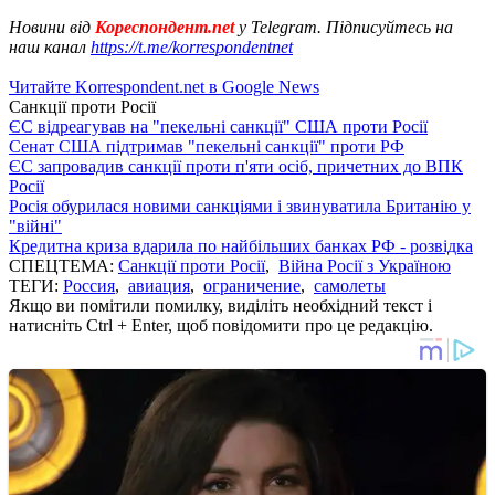
Новини від
Кореспондент.net
у Telegram. Підписуйтесь на
наш канал
https://t.me/korrespondentnet
Читайте Korrespondent.net в Google News
Санкції проти Росії
ЄС відреагував на "пекельні санкції" США проти Росії
Сенат США підтримав "пекельні санкції" проти РФ
ЄС запровадив санкції проти п'яти осіб, причетних до ВПК
Росії
Росія обурилася новими санкціями і звинуватила Британію у
"війні"
Кредитна криза вдарила по найбільших банках РФ - розвідка
СПЕЦТЕМА:
Санкції проти Росії
,
Війна Росії з Україною
ТЕГИ:
Россия
,
авиация
,
ограничение
,
самолеты
Якщо ви помітили помилку, виділіть необхідний текст і
натисніть Ctrl + Enter, щоб повідомити про це редакцію.