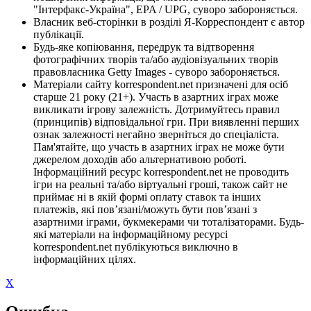
"Інтерфакс-Україна", EPA / UPG, суворо забороняється.
Власник веб-сторінки в розділі Я-Корреспондент є автор
публікації.
Будь-яке копіювання, передрук та відтворення
фотографічних творів та/або аудіовізуальних творів
правовласника Getty Images - суворо забороняється.
Матеріали сайту korrespondent.net призначені для осіб
старше 21 року (21+). Участь в азартних іграх може
викликати ігрову залежність. Дотримуйтесь правил
(принципів) відповідальної гри. При виявленні перших
ознак залежності негайно зверніться до спеціаліста.
Пам'ятайте, що участь в азартних іграх не може бути
джерелом доходів або альтернативою роботі.
Інформаційний ресурс korrespondent.net не проводить
ігри на реальні та/або віртуальні гроші, також сайт не
приймає ні в якій формі оплату ставок та інших
платежів, які пов’язані/можуть бути пов’язані з
азартними іграми, букмекерами чи тоталізаторами. Будь-
які матеріали на інформаційному ресурсі
korrespondent.net публікуються виключно в
інформаційних цілях.
X