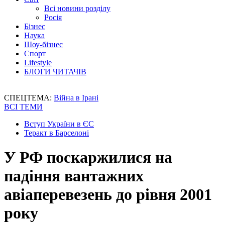
Всі новини розділу
Росія
Бізнес
Наука
Шоу-бізнес
Спорт
Lifestyle
БЛОГИ ЧИТАЧІВ
СПЕЦТЕМА:
Війна в Ірані
ВСІ ТЕМИ
Вступ України в ЄС
Теракт в Барселоні
У РФ поскаржилися на
падіння вантажних
авіаперевезень до рівня 2001
року