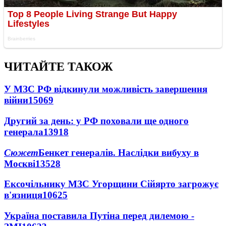
ЧИТАЙТЕ ТАКОЖ
У МЗС РФ відкинули можливість завершення
війни
15069
Другий за день: у РФ поховали ще одного
генерала
13918
Сюжет
Бенкет генералів. Наслідки вибуху в
Москві
13528
Ексочільнику МЗС Угорщини Сійярто загрожує
в'язниця
10625
Україна поставила Путіна перед дилемою -