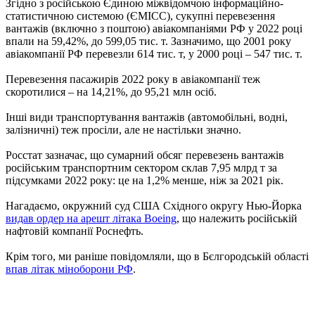
Згідно з російською Єдиною міжвідомчою інформаційно-
статистичною системою (ЄМІСС), сукупні перевезення
вантажів (включно з поштою) авіакомпаніями РФ у 2022 році
впали на 59,42%, до 599,05 тис. т. Зазначимо, що 2001 року
авіакомпанії РФ перевезли 614 тис. т, у 2000 році – 547 тис. т.
Перевезення пасажирів 2022 року в авіакомпанії теж
скоротилися – на 14,21%, до 95,21 млн осіб.
Інші види транспортування вантажів (автомобільні, водні,
залізничні) теж просіли, але не настільки значно.
Росстат зазначає, що сумарний обсяг перевезень вантажів
російським транспортним сектором склав 7,95 млрд т за
підсумками 2022 року: це на 1,2% менше, ніж за 2021 рік.
Нагадаємо, окружний суд США Східного округу Нью-Йорка
видав ордер на арешт літака Boeing
, що належить російській
нафтовій компанії Роснефть.
Крім того, ми раніше повідомляли, що в Бєлгородській області
впав літак міноборони РФ
.