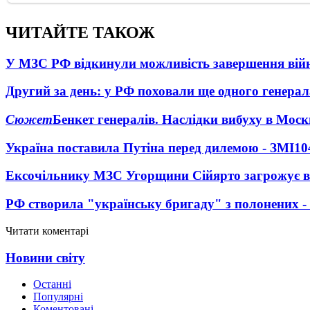
ЧИТАЙТЕ ТАКОЖ
У МЗС РФ відкинули можливість завершення вій
Другий за день: у РФ поховали ще одного генерал
Сюжет
Бенкет генералів. Наслідки вибуху в Моск
Україна поставила Путіна перед дилемою - ЗМІ
10
Ексочільнику МЗС Угорщини Сійярто загрожує в
РФ створила "українську бригаду" з полонених -
Читати коментарі
Новини світу
Останні
Популярні
Коментовані