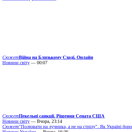
Сюжет
Війна на Близькому Сході. Онлайн
Новини світу
— 00:07
Сюжет
Пекельні санкції. Рішення Сената США
Новини світу
— Вчора, 23:14
Сюжет
"Полювати на лучника, а не на стрілу". Як Україні бор
Новини України
— Вчора, 16:36