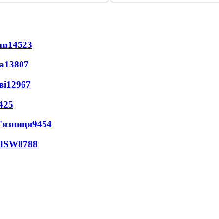
ни
14523
а
13807
ві
12967
425
'язниця
9454
 ISW
8788