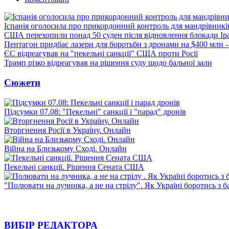
Іспанія оголосила про прикордонний контроль для мандрівників 
США перехопили понад 50 суден після відновлення блокади Ір
Пентагон придбає лазери для боротьби з дронами на $400 млн -
ЄС відреагував на "пекельні санкції" США проти Росії
Трамп різко відреагував на рішення суду щодо бальної зали
Сюжети
Підсумки 07.08: "Пекельні" санкції і "парад" дронів
Вторгнення Росії в Україну. Онлайн
Війна на Близькому Сході. Онлайн
Пекельні санкції. Рішення Сената США
"Полювати на лучника, а не на стрілу". Як Україні боротись з 
ВИБІР РЕДАКТОРА