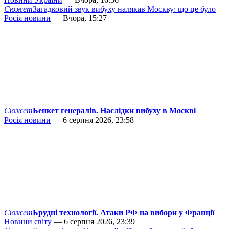
Сюжет
Загадковий звук вибуху налякав Москву: що це було
Росія новини
— Вчора, 15:27
Сюжет
Бенкет генералів. Наслідки вибуху в Москві
Росія новини
— 6 серпня 2026, 23:58
Сюжет
Брудні технології. Атаки РФ на вибори у Франції
Новини світу
— 6 серпня 2026, 23:39