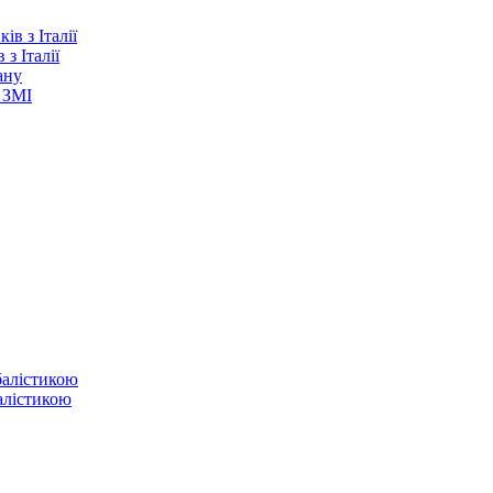
з Італії
ану
 ЗМІ
балістикою