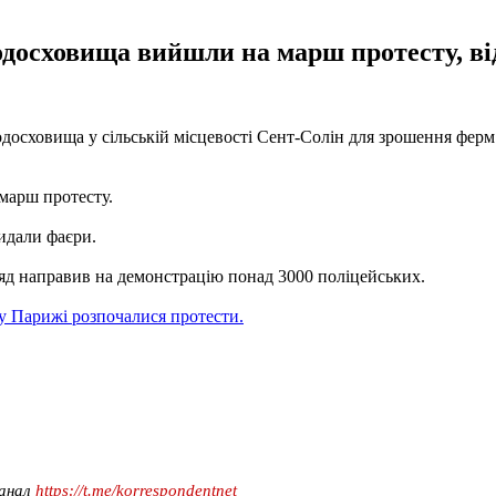
одосховища вийшли на марш протесту, від
водосховища у сільській місцевості Сент-Солін для зрошення ферм
марш протесту.
кидали фаєри.
ряд направив на демонстрацію понад 3000 поліцейських.
 у Парижі розпочалися протести.
канал
https://t.me/korrespondentnet