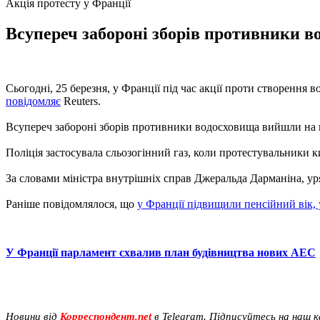
Акція протесту у Франції
Всупереч забороні зборів противники в
Сьогодні, 25 березня, у Франції під час акції проти створення 
повідомляє
Reuters.
Всупереч забороні зборів противники водосховища вийшли на 
Поліція застосувала сльозогінний газ, коли протестувальники 
За словами міністра внутрішніх справ Джеральда Дарманіна, у
Раніше повідомлялося, що
у Франції підвищили пенсійний вік,
У Франції парламент схвалив план будівництва нових АЕС
Новини від
Корреспондент.net
в Telegram. Підписуйтесь на наш 