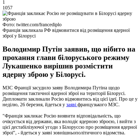
1
1057
Фото: twitter.com/francediplo
Франція закликала РФ відмовитися від розміщення ядерної
зброї у Білорусі
Володимир Путін заявив, що нібито на
прохання глави білоруського режиму
Лукашенко вирішив розмістити
ядерну зброю у Білорусі.
МЗС Франції засудило заяву Володимира Путіна щодо
розміщення тактичної ядерної зброї на території Білорусі.
Дипломати закликали Росію відмовитись від цієї ідеї. Про це у
неділю, 26 березня, йдеться у
заяві
французького МЗС.
"Франція закликає Росію виявити відповідальність, що
очікується від держави, яка володіє ядерною зброєю, і вийти з
цієї дестабілізуючої угоди з Білоруссю про розміщення ядерної
зброї", - йдеться у заяві зовнішньополітичного відомства.