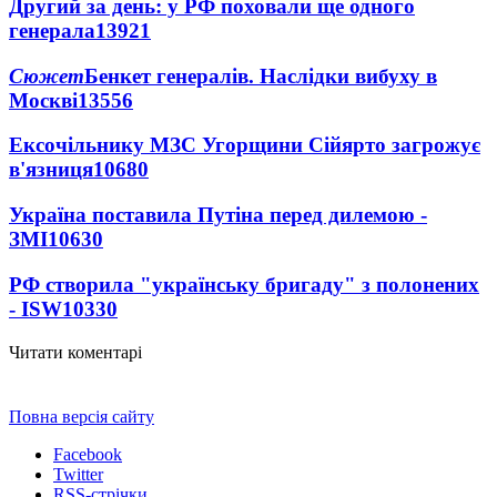
Другий за день: у РФ поховали ще одного
генерала
13921
Сюжет
Бенкет генералів. Наслідки вибуху в
Москві
13556
Ексочільнику МЗС Угорщини Сійярто загрожує
в'язниця
10680
Україна поставила Путіна перед дилемою -
ЗМІ
10630
РФ створила "українську бригаду" з полонених
- ISW
10330
Читати коментарі
Повна версія сайту
Facebook
Twitter
RSS-стрічки