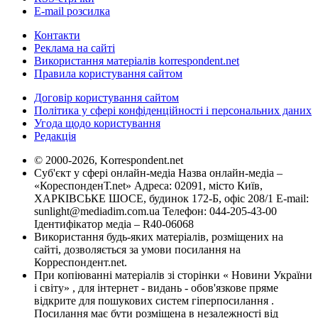
E-mail розсилка
Контакти
Реклама на сайті
Використання матеріалів korrespondent.net
Правила користування сайтом
Договір користування сайтом
Політика у сфері конфіденційності і персональних даних
Угода щодо користування
Редакція
© 2000-2026, Korrespondent.net
Суб'єкт у сфері онлайн-медіа Назва онлайн-медіа –
«КореспонденТ.net» Адреса: 02091, місто Київ,
ХАРКІВСЬКЕ ШОСЕ, будинок 172-Б, офіс 208/1 E-mail:
sunlight@mediadim.com.ua
Телефон: 044-205-43-00
Ідентифікатор медіа – R40-06068
Використання будь-яких матеріалів, розміщених на
сайті, дозволяється за умови посилання на
Корреспондент.net.
При копіюванні матеріалів зі сторінки « Новини України
і світу» , для інтернет - видань - обов'язкове пряме
відкрите для пошукових систем гіперпосилання .
Посилання має бути розміщена в незалежності від