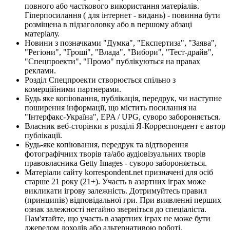
повного або часткового використання матеріалів.
Гіперпосилання ( для інтернет - видань) - повинна бути
розміщена в підзаголовку або в першому абзаці
матеріалу.
Новини з позначками "Думка", "Експертиза", "Заява",
"Регіони", "Гроші", "Влада", "Вибори", "Тест-драйв",
"Спецпроекти", "Промо" публікуються на правах
реклами.
Розділ Спецпроекти створюється спільно з
комерційними партнерами.
Будь яке копіювання, публікація, передрук, чи наступне
поширення інформації, що містить посилання на
"Інтерфакс-Україна", EPA / UPG, суворо забороняється.
Власник веб-сторінки в розділі Я-Корреспондент є автор
публікації.
Будь-яке копіювання, передрук та відтворення
фотографічних творів та/або аудіовізуальних творів
правовласника Getty Images - суворо забороняється.
Матеріали сайту korrespondent.net призначені для осіб
старше 21 року (21+). Участь в азартних іграх може
викликати ігрову залежність. Дотримуйтесь правил
(принципів) відповідальної гри. При виявленні перших
ознак залежності негайно зверніться до спеціаліста.
Пам'ятайте, що участь в азартних іграх не може бути
джерелом доходів або альтернативою роботі.