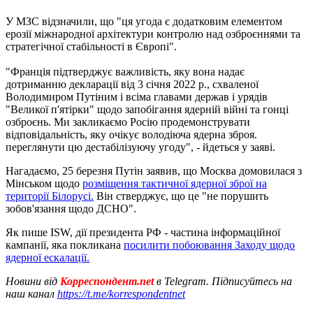
У МЗС відзначили, що "ця угода є додатковим елементом
ерозії міжнародної архітектури контролю над озброєннями та
стратегічної стабільності в Європі".
"Франція підтверджує важливість, яку вона надає
дотриманню декларації від 3 січня 2022 р., схваленої
Володимиром Путіним і всіма главами держав і урядів
"Великої п'ятірки" щодо запобігання ядерній війні та гонці
озброєнь. Ми закликаємо Росію продемонструвати
відповідальність, яку очікує володіюча ядерна зброя.
переглянути цю дестабілізуючу угоду", - йдеться у заяві.
Нагадаємо, 25 березня Путін заявив, що Москва домовилася з
Мінськом щодо
розміщення тактичної ядерної зброї на
території Білорусі.
Він стверджує, що це "не порушить
зобов'язання щодо ДСНО".
Як пише ISW, дії президента РФ - частина інформаційної
кампанії, яка покликана
посилити побоювання Заходу щодо
ядерної ескалації.
Новини від
Корреспондент.net
в Telegram. Підписуйтесь на
наш канал
https://t.me/korrespondentnet