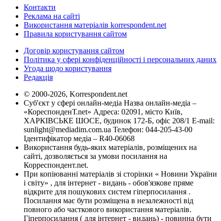
Контакти
Реклама на сайті
Використання матеріалів korrespondent.net
Правила користування сайтом
Договір користування сайтом
Політика у сфері конфіденційності і персональних даних
Угода щодо користування
Редакція
© 2000-2026, Korrespondent.net
Суб'єкт у сфері онлайн-медіа Назва онлайн-медіа –
«КореспонденТ.net» Адреса: 02091, місто Київ,
ХАРКІВСЬКЕ ШОСЕ, будинок 172-Б, офіс 208/1 E-mail:
sunlight@mediadim.com.ua
Телефон: 044-205-43-00
Ідентифікатор медіа – R40-06068
Використання будь-яких матеріалів, розміщених на
сайті, дозволяється за умови посилання на
Корреспондент.net.
При копіюванні матеріалів зі сторінки « Новини України
і світу» , для інтернет - видань - обов'язкове пряме
відкрите для пошукових систем гіперпосилання .
Посилання має бути розміщена в незалежності від
повного або часткового використання матеріалів.
Гіперпосилання ( для інтернет - видань) - повинна бути