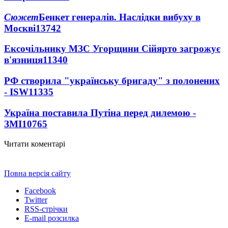
Сюжет
Бенкет генералів. Наслідки вибуху в
Москві
13742
Ексочільнику МЗС Угорщини Сійярто загрожує
в'язниця
11340
РФ створила "українську бригаду" з полонених
- ISW
11335
Україна поставила Путіна перед дилемою -
ЗМІ
10765
Читати коментарі
Повна версія сайту
Facebook
Twitter
RSS-стрічки
E-mail розсилка