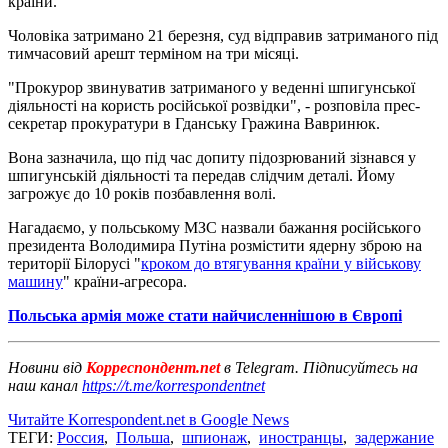
країни.
Чоловіка затримано 21 березня, суд відправив затриманого під
тимчасовий арешт терміном на три місяці.
"Прокурор звинуватив затриманого у веденні шпигунської
діяльності на користь російської розвідки", - розповіла прес-
секретар прокуратури в Гданську Гражина Вавринюк.
Вона зазначила, що під час допиту підозрюваний зізнався у
шпигунській діяльності та передав слідчим деталі. Йому
загрожує до 10 років позбавлення волі.
Нагадаємо, у польському МЗС назвали бажання російського
президента Володимира Путіна розмістити ядерну зброю на
території Білорусі "
кроком до втягування країни у військову
машину
" країни-агресора.
Польська армія може стати найчисленнішою в Європі
Новини від
Корреспондент.net
в Telegram. Підписуйтесь на
наш канал
https://t.me/korrespondentnet
Читайте Korrespondent.net в Google News
ТЕГИ:
Россия
,
Польша
,
шпионаж
,
иностранцы
,
задержание