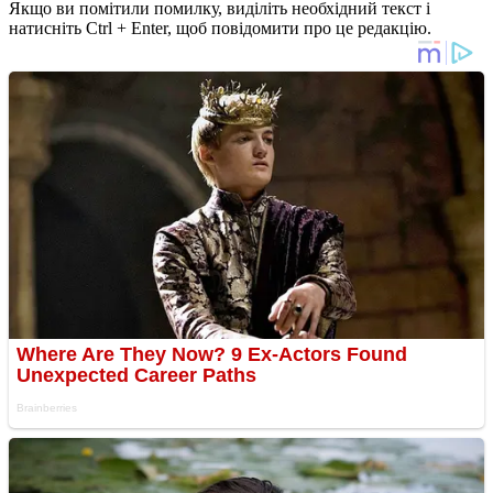
Якщо ви помітили помилку, виділіть необхідний текст і
натисніть Ctrl + Enter, щоб повідомити про це редакцію.