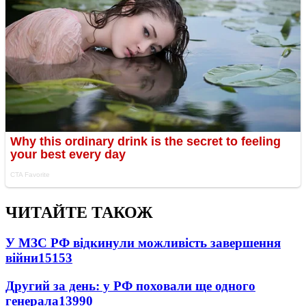
ЧИТАЙТЕ ТАКОЖ
У МЗС РФ відкинули можливість завершення
війни
15153
Другий за день: у РФ поховали ще одного
генерала
13990