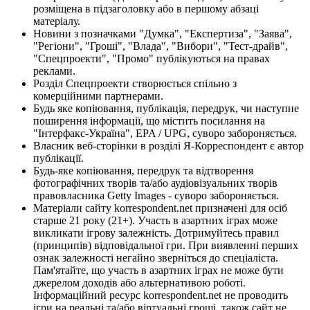
розміщена в підзаголовку або в першому абзаці
матеріалу.
Новини з позначками "Думка", "Експертиза", "Заява",
"Регіони", "Гроші", "Влада", "Вибори", "Тест-драйв",
"Спецпроекти", "Промо" публікуються на правах
реклами.
Розділ Спецпроекти створюється спільно з
комерційними партнерами.
Будь яке копіювання, публікація, передрук, чи наступне
поширення інформації, що містить посилання на
"Інтерфакс-Україна", EPA / UPG, суворо забороняється.
Власник веб-сторінки в розділі Я-Корреспондент є автор
публікації.
Будь-яке копіювання, передрук та відтворення
фотографічних творів та/або аудіовізуальних творів
правовласника Getty Images - суворо забороняється.
Матеріали сайту korrespondent.net призначені для осіб
старше 21 року (21+). Участь в азартних іграх може
викликати ігрову залежність. Дотримуйтесь правил
(принципів) відповідальної гри. При виявленні перших
ознак залежності негайно зверніться до спеціаліста.
Пам'ятайте, що участь в азартних іграх не може бути
джерелом доходів або альтернативою роботі.
Інформаційний ресурс korrespondent.net не проводить
ігри на реальні та/або віртуальні гроші, також сайт не