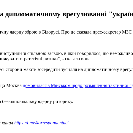
на дипломатичному врегулюванні "украї
тичну ядерну зброю в Білорусі. Про це сказала прес-секретар М
 виступили зі спільною заявою, в якій говорилося, що неможливо
ижувати стратегічні ризики", - сказала вона.
і сторони мають зосередити зусилля на дипломатичному врегулю
, що Москва
домовилася з Мінськом щодо розміщення тактичної яд
 і безвідповідальну ядерну риторику.
ш канал
https://t.me/korrespondentnet