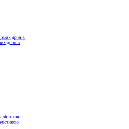
мих дронів
балістикою