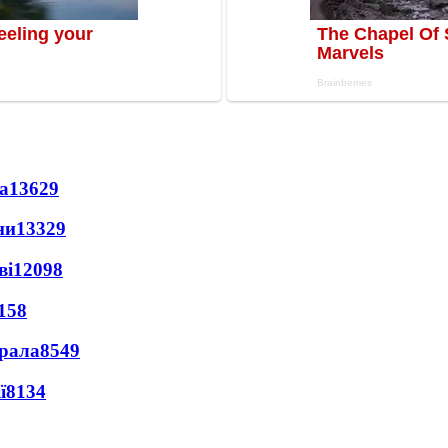
а
13629
ни
13329
ві
12098
158
ерала
8549
ї
8134