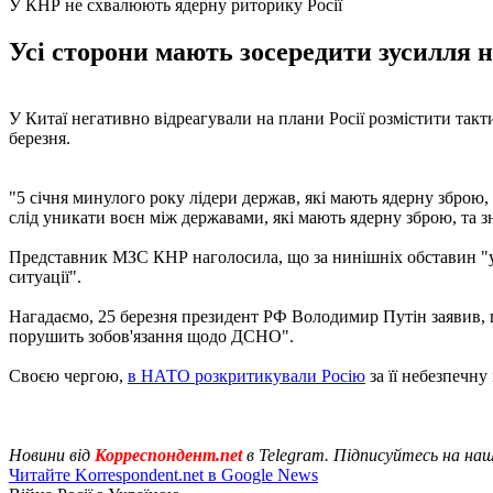
У КНР не схвалюють ядерну риторику Росії
Усі сторони мають зосередити зусилля 
У Китаї негативно відреагували на плани Росії розмістити так
березня.
"5 січня минулого року лідери держав, які мають ядерну зброю,
слід уникати воєн між державами, які мають ядерну зброю, та зн
Представник МЗС КНР наголосила, що за нинішніх обставин "ус
ситуації".
Нагадаємо, 25 березня президент РФ Володимир Путін заявив
порушить зобов'язання щодо ДСНО".
Своєю чергою,
в НАТО розкритикували Росію
за її небезпечну
Новини від
Корреспондент.net
в Telegram. Підписуйтесь на на
Читайте Korrespondent.net в Google News