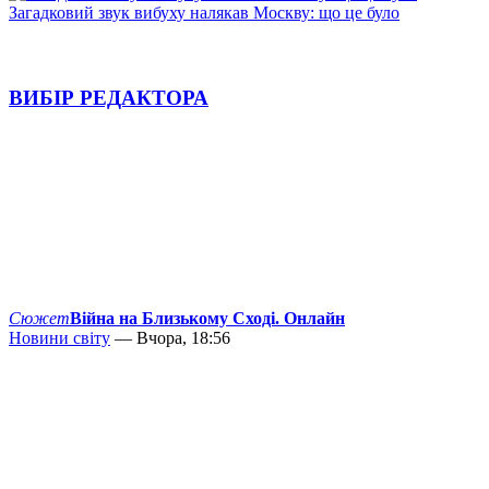
Загадковий звук вибуху налякав Москву: що це було
ВИБІР РЕДАКТОРА
Сюжет
Війна на Близькому Сході. Онлайн
Новини світу
— Вчора, 18:56