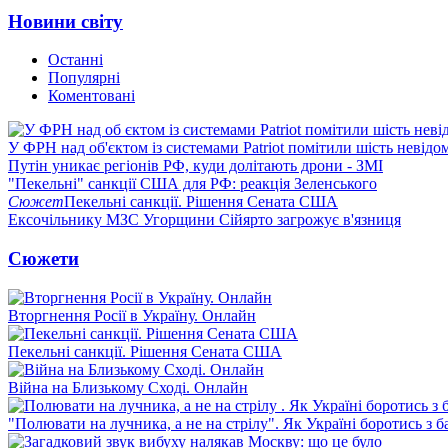
Новини світу
Останні
Популярні
Коментовані
У ФРН над об'єктом із системами Patriot помітили шість невідо
Путін уникає регіонів РФ, куди долітають дрони - ЗМІ
"Пекельні" санкції США для РФ: реакція Зеленського
Сюжет
Пекельні санкції. Рішення Сената США
Ексочільнику МЗС Угорщини Сійярто загрожує в'язниця
Сюжети
Вторгнення Росії в Україну. Онлайн
Пекельні санкції. Рішення Сената США
Війна на Близькому Сході. Онлайн
"Полювати на лучника, а не на стрілу". Як Україні боротись з 