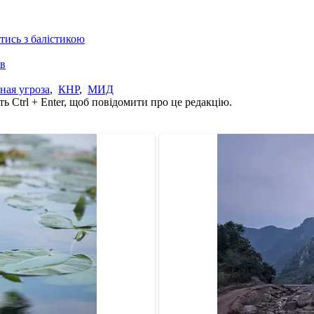
отись з балістикою
ів
ная угроза
,
КНР
,
МИД
ь Ctrl + Enter, щоб повідомити про це редакцію.