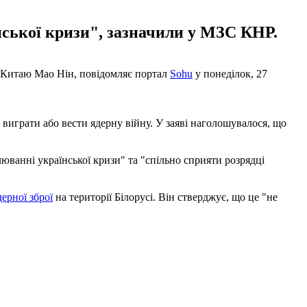
нської кризи", зазначили у МЗС КНР.
ЗС Китаю Мао Нін, повідомляє портал
Sohu
у понеділок, 27
 виграти або вести ядерну війну. У заяві наголошувалося, що
ванні української кризи" та "спільно сприяти розрядці
ерної зброї
на території Білорусі. Він стверджує, що це "не