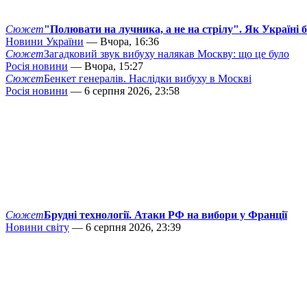
Сюжет
"Полювати на лучника, а не на стрілу". Як Україні 
Новини України
— Вчора, 16:36
Сюжет
Загадковий звук вибуху налякав Москву: що це було
Росія новини
— Вчора, 15:27
Сюжет
Бенкет генералів. Наслідки вибуху в Москві
Росія новини
— 6 серпня 2026, 23:58
Сюжет
Брудні технології. Атаки РФ на вибори у Франції
Новини світу
— 6 серпня 2026, 23:39