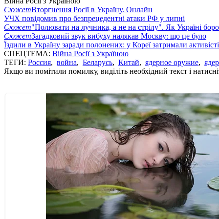
Війна Росії з Україною
Сюжет
Вторгнення Росії в Україну. Онлайн
УЧХ повідомив про безпрецедентні атаки РФ у липні
Сюжет
"Полювати на лучника, а не на стрілу". Як Україні бор
Сюжет
Загадковий звук вибуху налякав Москву: що це було
Їздили в Україну заради полонених: у Кореї затримали активіст
СПЕЦТЕМА:
Війна Росії з Україною
ТЕГИ:
Россия
,
война
,
Беларусь
,
Китай
,
ядерное оружие
,
ядер
Якщо ви помітили помилку, виділіть необхідний текст і натисніт