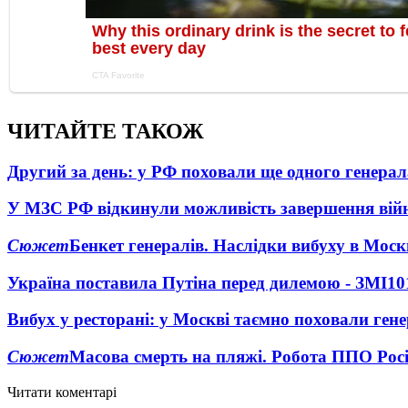
ЧИТАЙТЕ ТАКОЖ
Другий за день: у РФ поховали ще одного генерал
У МЗС РФ відкинули можливість завершення вій
Сюжет
Бенкет генералів. Наслідки вибуху в Моск
Україна поставила Путіна перед дилемою - ЗМІ
10
Вибух у ресторані: у Москві таємно поховали ген
Сюжет
Масова смерть на пляжі. Робота ППО Росі
Читати коментарі