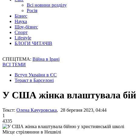
Всі новини розділу
Росія
Бізнес
Наука
Шоу-бізнес
Спорт
Lifestyle
БЛОГИ ЧИТАЧІВ
СПЕЦТЕМА:
Війна в Ірані
ВСІ ТЕМИ
Вступ України в ЄС
Теракт в Барселоні
У США жінка влаштувала бій
Текст:
Олена Качуровська
, 28 березня 2023, 04:44
1
4335
Місце стрілянини в Нешвілі