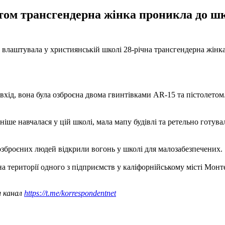
том трансгендерна жінка проникла до шко
у влаштувала у християнській школі 28-річна трансгендерна жінка
 вхід, вона була озброєна двома гвинтівками AR-15 та пістолетом
ше навчалася у цій школі, мала мапу будівлі та ретельно готувал
 озброєних людей відкрили вогонь у школі для малозабезпечених.
а території одного з підприємств у каліфорнійському місті Монт
ш канал
https://t.me/korrespondentnet