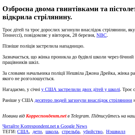
Озброєна двома гвинтівками та пістоле
відкрила стрілянину.
Троє дітей та троє дорослих загинули внаслідок стрілянини, як
Теннессі), повідомляє у вівторок, 28 березня,
NBC
.
Пізніше поліція застрелила нападницю.
Зазначається, що жінка проникла до будівлі школи через бічний
працівників шкіл.
За словами начальника поліції Нешвіла Джона Дрейка, жінка рані
якого не розголошується.
Нагадаємо, у січні
у США застрелили двох дітей у школі
. Троє
Раніше у США
десятеро людей загинули внаслідок стрілянини
н
Новини від
Корреспондент.net
в Telegram. Підписуйтесь на на
Читайте Korrespondent.net в Google News
ТЕГИ:
США
,
дети
,
школа
,
стрельба
,
убийство
,
Нэшвилл