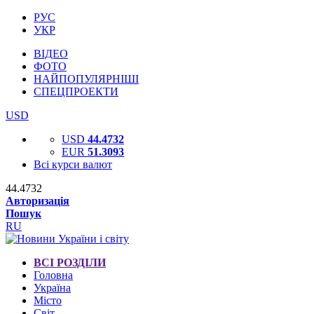
РУС
УКР
ВІДЕО
ФОТО
НАЙПОПУЛЯРНІШІ
СПЕЦПРОЕКТИ
USD
USD
44.4732
EUR
51.3093
Всі курси валют
44.4732
Авторизація
Пошук
RU
ВСІ РОЗДІЛИ
Головна
Україна
Місто
Світ