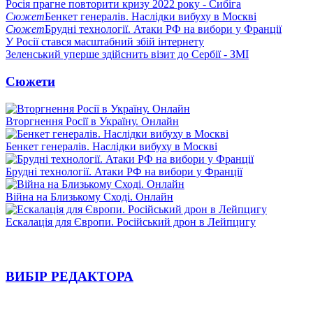
Росія прагне повторити кризу 2022 року - Сибіга
Сюжет
Бенкет генералів. Наслідки вибуху в Москві
Сюжет
Брудні технології. Атаки РФ на вибори у Франції
У Росії стався масштабний збій інтернету
Зеленський уперше здійснить візит до Сербії - ЗМІ
Сюжети
Вторгнення Росії в Україну. Онлайн
Бенкет генералів. Наслідки вибуху в Москві
Брудні технології. Атаки РФ на вибори у Франції
Війна на Близькому Сході. Онлайн
Ескалація для Європи. Російський дрон в Лейпцигу
ВИБІР РЕДАКТОРА