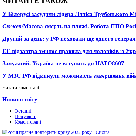
ЧИТАЙТЕ ТАКОЖ
У Білорусі засудили лідера Ляпіса Трубецького М
Сюжет
Масова смерть на пляжі. Робота ППО Росі
Другий за день: у РФ поховали ще одного генерал
ЄС відзавтра змінює правила для чоловіків із Ук
Залужний: Україна не вступить до НАТО
8607
У МЗС РФ відкинули можливість завершення вій
Читати коментарі
Новини світу
Останні
Популярні
Коментовані