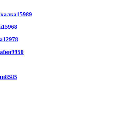
іхалка
15989
ї
15968
а
12978
раїни
9950
ни
8585