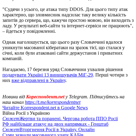
"Судячи з усього, це атака типу DDOS. Для цього типу атак
характерно, що зловмисник надсилає таку велику кількість
запитів до сервера, що, кажучи простою мовою, він виходить з
ладу. У результаті веб-сайти та інтернет-сервіси не працюють",
– йдеться у повідомленні.
Однак наголошується, що цього разу Словаччині вдалося
уникнути масованої кібератаки на зразок тієї, що сталася у
січні, коли були атаковані сайти держустанов і приватних
компаній.
Нагадаємо, 17 березня уряд Словаччини ухвалив рішення
подарувати Україні 13 винищувачів МіГ-29
. Перші чотири з
них
вже відправлені в Україну
.
Новини від
Кореспондент.net
у Telegram. Підписуйтесь на
наш канал
https://t.me/korrespondentnet
Читайте Korrespondent.net в Google News
Війна Росії з Україною
Сюжет
Жертви та поранені. Чергова робота ППО Росії
РФ найбільше атакує на двох напрямках - Генштаб
Сюжет
Вторгнення Росії в Україну. Онлайн
Суми зазнали масованого удару КАБів