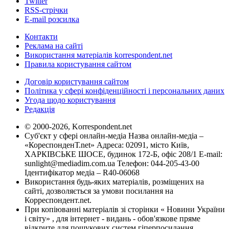
Twitter
RSS-стрічки
E-mail розсилка
Контакти
Реклама на сайті
Використання матеріалів korrespondent.net
Правила користування сайтом
Договір користування сайтом
Політика у сфері конфіденційності і персональних даних
Угода щодо користування
Редакція
© 2000-2026, Korrespondent.net
Суб'єкт у сфері онлайн-медіа Назва онлайн-медіа –
«КореспонденТ.net» Адреса: 02091, місто Київ,
ХАРКІВСЬКЕ ШОСЕ, будинок 172-Б, офіс 208/1 E-mail:
sunlight@mediadim.com.ua
Телефон: 044-205-43-00
Ідентифікатор медіа – R40-06068
Використання будь-яких матеріалів, розміщених на
сайті, дозволяється за умови посилання на
Корреспондент.net.
При копіюванні матеріалів зі сторінки « Новини України
і світу» , для інтернет - видань - обов'язкове пряме
відкрите для пошукових систем гіперпосилання .