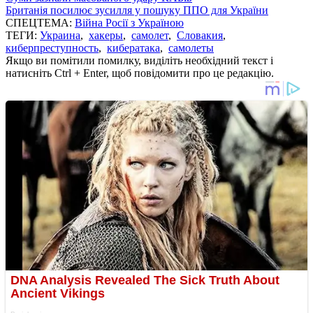
Британія посилює зусилля у пошуку ППО для України
СПЕЦТЕМА:
Війна Росії з Україною
ТЕГИ:
Украина
,
хакеры
,
самолет
,
Словакия
,
киберпреступность
,
кибератака
,
самолеты
Якщо ви помітили помилку, виділіть необхідний текст і
натисніть Ctrl + Enter, щоб повідомити про це редакцію.