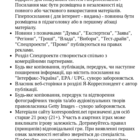
Посилання має бути розміщена в незалежності від
повного або часткового використання матеріалів.
Гіперпосилання ( для інтернет - видань) - повинна бути
розміщена в підзаголовку або в першому абзаці
матеріалу.
Новини з позначками "Думка", "Експертиза", "Заява",
"Регіони", "Гроші", "Влада", "Вибори", "Тест-драйв",
"Спецпроекти", "Промо" публікуються на правах
реклами.
Розділ Спецпроекти створюється спільно з
комерційними партнерами.
Будь яке копіювання, публікація, передрук, чи наступне
поширення інформації, що містить посилання на
"Інтерфакс-Україна", EPA / UPG, суворо забороняється.
Власник веб-сторінки в розділі Я-Корреспондент є автор
публікації.
Будь-яке копіювання, передрук та відтворення
фотографічних творів та/або аудіовізуальних творів
правовласника Getty Images - суворо забороняється.
Матеріали сайту korrespondent.net призначені для осіб
старше 21 року (21+). Участь в азартних іграх може
викликати ігрову залежність. Дотримуйтесь правил
(принципів) відповідальної гри. При виявленні перших
ознак залежності негайно зверніться до спеціаліста.
Пам'ятайте, що участь в азартних іграх не може бути