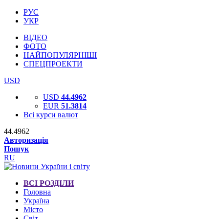
РУС
УКР
ВІДЕО
ФОТО
НАЙПОПУЛЯРНІШІ
СПЕЦПРОЕКТИ
USD
USD
44.4962
EUR
51.3814
Всі курси валют
44.4962
Авторизація
Пошук
RU
ВСІ РОЗДІЛИ
Головна
Україна
Місто
Світ