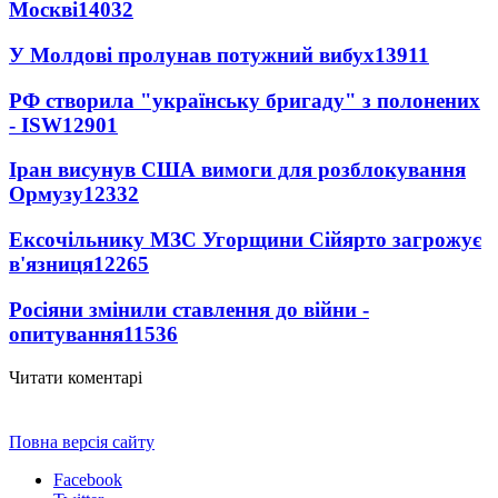
Москві
14032
У Молдові пролунав потужний вибух
13911
РФ створила "українську бригаду" з полонених
- ISW
12901
Іран висунув США вимоги для розблокування
Ормузу
12332
Ексочільнику МЗС Угорщини Сійярто загрожує
в'язниця
12265
Росіяни змінили ставлення до війни -
опитування
11536
Читати коментарі
Повна версія сайту
Facebook