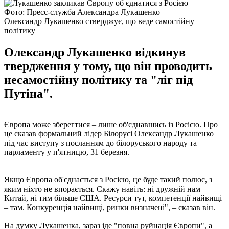
Фото: Пресс-служба Александра Лукашенко
Олександр Лукашенко стверджує, що веде самостійну
політику
Олександр Лукашенко відкинув
твердження у тому, що він проводить
несамостійну політику та "ліг під
Путіна".
Європа може зберегтися – лише об'єднавшись із Росією. Про
це сказав формальний лідер Білорусі Олександр Лукашенко
під час виступу з посланням до білоруського народу та
парламенту у п'ятницю, 31 березня.
Якщо Європа об'єднається з Росією, це буде такий полюс, з
яким ніхто не впорається. Скажу навіть: ні дружній нам
Китай, ні тим більше США. Ресурси тут, компетенції найвищі
– там. Конкуренція найвищі, ринки визначені", – сказав він.
На думку Лукашенка, зараз іде "повна руйнація Європи", а