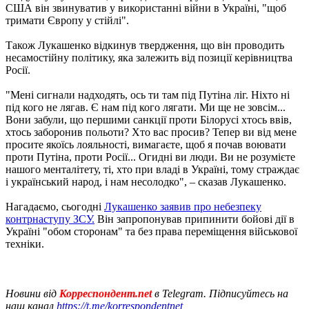
США він звинуватив у використанні війни в Україні, "щоб
тримати Європу у стійлі".
Також Лукашенко відкинув твердження, що він проводить
несамостійну політику, яка залежить від позиції керівництва
Росії.
"Мені сигнали надходять, ось ти там під Путіна ліг. Ніхто ні
під кого не лягав. Є нам під кого лягати. Ми ще не зовсім...
Вони забули, що першими санкції проти Білорусі хтось ввів,
хтось заборонив польоти? Хто вас просив? Тепер ви від мене
просите якоїсь лояльності, вимагаєте, щоб я почав воювати
проти Путіна, проти Росії... Огидні ви люди. Ви не розумієте
нашого менталітету, ті, хто при владі в Україні, тому страждає
і український народ, і нам несолодко", – сказав Лукашенко.
Нагадаємо, сьогодні
Лукашенко заявив про небезпеку
контрнаступу ЗСУ.
Він запропонував припинити бойові дії в
Україні "обом сторонам" та без права переміщення військової
техніки.
Новини від
Корреспондент.net
в Telegram. Підписуйтесь на
наш канал
https://t.me/korrespondentnet