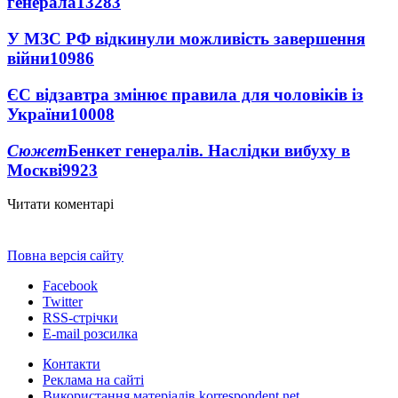
генерала
13283
У МЗС РФ відкинули можливість завершення
війни
10986
ЄС відзавтра змінює правила для чоловіків із
України
10008
Сюжет
Бенкет генералів. Наслідки вибуху в
Москві
9923
Читати коментарі
Повна версія сайту
Facebook
Twitter
RSS-стрічки
E-mail розсилка
Контакти
Реклама на сайті
Використання матеріалів korrespondent.net