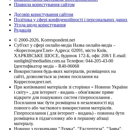
Правила користування сайтом
Договір користування сайтом
Політика у сфері конфіденційності і персональних даних
Угода щодо користування
Редакція
© 2000-2026, Korrespondent.net
Суб'єкт у сфері онлайн-медіа Назва онлайн-медіа –
«КореспонденТ.net» Адреса: 02091, місто Київ,
ХАРКІВСЬКЕ ШОСЕ, будинок 172-Б, офіс 208/1 E-mail:
sunlight@mediadim.com.ua
Телефон: 044-205-43-00
Ідентифікатор медіа – R40-06068
Використання будь-яких матеріалів, розміщених на
сайті, дозволяється за умови посилання на
Корреспондент.net.
При копіюванні матеріалів зі сторінки « Новини України
і світу» , для інтернет - видань - обов'язкове пряме
відкрите для пошукових систем гіперпосилання .
Посилання має бути розміщена в незалежності від
повного або часткового використання матеріалів.
Гіперпосилання ( для інтернет - видань) - повинна бути
розміщена в підзаголовку або в першому абзаці
матеріалу.
Новини з позначками "Думка", "Експертиза", "Заява",