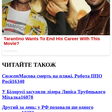
ЧИТАЙТЕ ТАКОЖ
Сюжет
Масова смерть на пляжі. Робота ППО
Росії
16340
У Білорусі засудили лідера Ляпіса Трубецького
Міхалка
16078
Другий за день: у РФ поховали ще одного