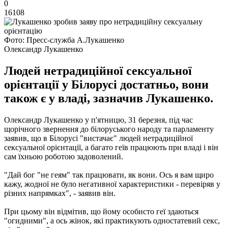
0
16108
Фото: Пресс-служба А.Лукашенко
Олександр Лукашенко
Людей нетрадиційної сексуальної
орієнтації у Білорусі достатньо, вони
також є у владі, зазначив Лукашенко.
Олександр Лукашенко у п'ятницю, 31 березня, під час
щорічного звернення до білоруського народу та парламенту
заявив, що в Білорусі "вистачає" людей нетрадиційної
сексуальної орієнтації, а багато геїв працюють при владі і він
сам їхньою роботою задоволений.
"Дай бог "не геям" так працювати, як вони. Ось я вам щиро
кажу, жодної не було негативної характеристики - перевіряв у
різних напрямках", - заявив він.
При цьому він відмітив, що йому особисто геї здаються
"огидними", а ось жінок, які практикують одностатевий секс,