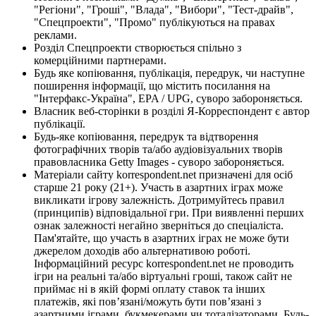
"Регіони", "Гроші", "Влада", "Вибори", "Тест-драйв",
"Спецпроекти", "Промо" публікуються на правах
реклами.
Розділ Спецпроекти створюється спільно з
комерційними партнерами.
Будь яке копіювання, публікація, передрук, чи наступне
поширення інформації, що містить посилання на
"Інтерфакс-Україна", EPA / UPG, суворо забороняється.
Власник веб-сторінки в розділі Я-Корреспондент є автор
публікації.
Будь-яке копіювання, передрук та відтворення
фотографічних творів та/або аудіовізуальних творів
правовласника Getty Images - суворо забороняється.
Матеріали сайту korrespondent.net призначені для осіб
старше 21 року (21+). Участь в азартних іграх може
викликати ігрову залежність. Дотримуйтесь правил
(принципів) відповідальної гри. При виявленні перших
ознак залежності негайно зверніться до спеціаліста.
Пам'ятайте, що участь в азартних іграх не може бути
джерелом доходів або альтернативою роботі.
Інформаційний ресурс korrespondent.net не проводить
ігри на реальні та/або віртуальні гроші, також сайт не
приймає ні в якій формі оплату ставок та інших
платежів, які пов’язані/можуть бути пов’язані з
азартними іграми, букмекерами чи тоталізаторами. Будь-