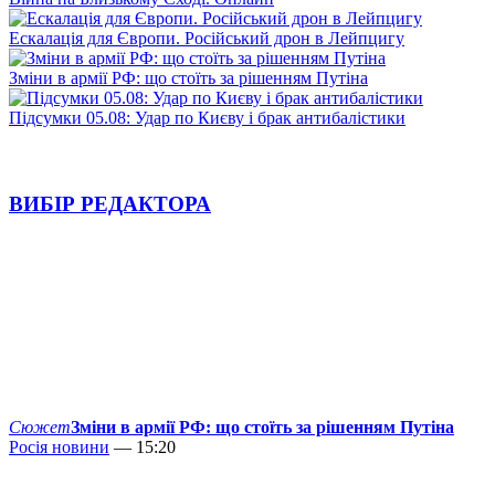
Ескалація для Європи. Російський дрон в Лейпцигу
Зміни в армії РФ: що стоїть за рішенням Путіна
Підсумки 05.08: Удар по Києву і брак антибалістики
ВИБІР РЕДАКТОРА
Сюжет
Зміни в армії РФ: що стоїть за рішенням Путіна
Росія новини
— 15:20