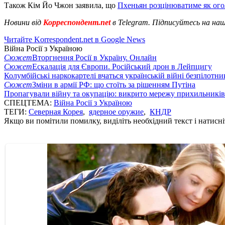
Також Кім Йо Чжон заявила, що
Пхеньян розцінюватиме як ог
Новини від
Корреспондент.net
в Telegram. Підписуйтесь на на
Читайте Korrespondent.net в Google News
Війна Росії з Україною
Сюжет
Вторгнення Росії в Україну. Онлайн
Сюжет
Ескалація для Європи. Російський дрон в Лейпцигу
Колумбійські наркокартелі вчаться українській війні безпілотни
Сюжет
Зміни в армії РФ: що стоїть за рішенням Путіна
Пропагували війну та окупацію: викрито мережу прихильникі
СПЕЦТЕМА:
Війна Росії з Україною
ТЕГИ:
Северная Корея
,
ядерное оружие
,
КНДР
Якщо ви помітили помилку, виділіть необхідний текст і натисніт