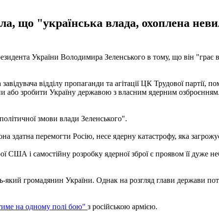
ла, що "українська влада, охоплена нев
дента України Володимира Зеленського в тому, що він "грає в аз
 завідувача відділу пропаганди та агітації ЦК Трудової партії, п
и або зробити Україну державою з власним ядерним озброєнням. 
політичної змови влади Зеленського".
на здатна перемогти Росію, несе ядерну катастрофу, яка загрожує
ої США і самостійну розробку ядерної зброї є проявом її дуже неб
ь-який громадянин України. Однак на розгляд глави держави потр
тиме на одному полі бою"
з російською армією.