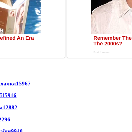
іхалка
15967
ї
15916
а
12882
2296
раїни
9940