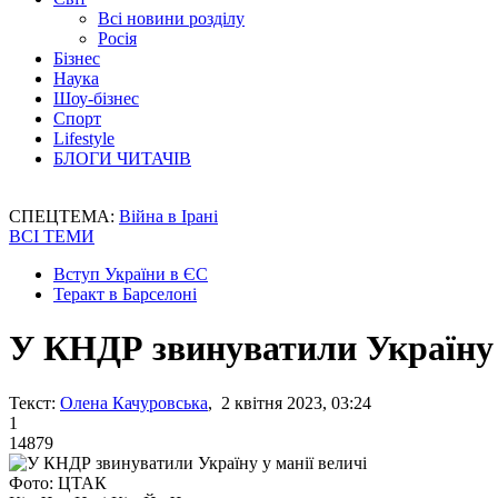
Всі новини розділу
Росія
Бізнес
Наука
Шоу-бізнес
Спорт
Lifestyle
БЛОГИ ЧИТАЧІВ
СПЕЦТЕМА:
Війна в Ірані
ВСІ ТЕМИ
Вступ України в ЄС
Теракт в Барселоні
У КНДР звинуватили Україну 
Текст:
Олена Качуровська
, 2 квітня 2023, 03:24
1
14879
Фото: ЦТАК