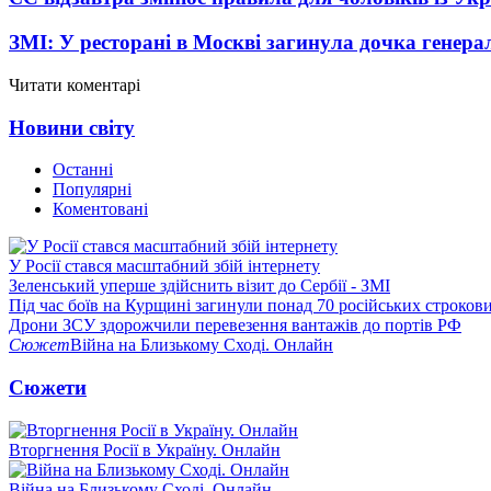
ЗМІ: У ресторані в Москві загинула дочка генера
Читати коментарі
Новини світу
Останні
Популярні
Коментовані
У Росії стався масштабний збій інтернету
Зеленський уперше здійснить візит до Сербії - ЗМІ
Під час боїв на Курщині загинули понад 70 російських строкови
Дрони ЗСУ здорожчили перевезення вантажів до портів РФ
Сюжет
Війна на Близькому Сході. Онлайн
Сюжети
Вторгнення Росії в Україну. Онлайн
Війна на Близькому Сході. Онлайн