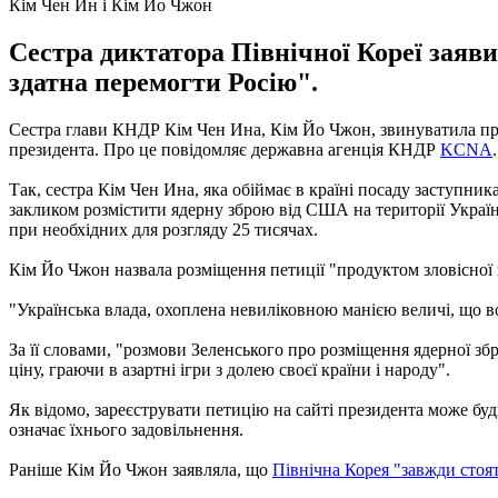
Кім Чен Ин і Кім Йо Чжон
Сестра диктатора Північної Кореї заяви
здатна перемогти Росію".
Сестра глави КНДР Кім Чен Ина, Кім Йо Чжон, звинуватила прези
президента. Про це повідомляє державна агенція КНДР
KCNA
.
Так, сестра Кім Чен Ина, яка обіймає в країні посаду заступника
закликом розмістити ядерну зброю від США на території Україн
при необхідних для розгляду 25 тисячах.
Кім Йо Чжон назвала розміщення петиції "продуктом зловісної 
"Українська влада, охоплена невиліковною манією величі, що во
За її словами, "розмови Зеленського про розміщення ядерної збр
ціну, граючи в азартні ігри з долею своєї країни і народу".
Як відомо, зареєструвати петицію на сайті президента може буд
означає їхнього задовільнення.
Раніше Кім Йо Чжон заявляла, що
Північна Корея "завжди стоя