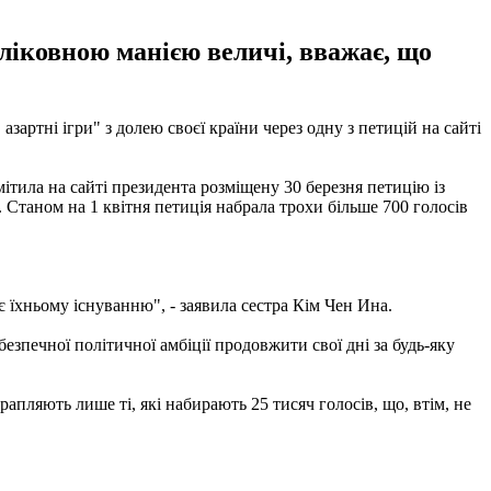
иліковною манією величі, вважає, що
артні ігри" з долею своєї країни через одну з петицій на сайті
омітила на сайті президента розміщену 30 березня петицію із
Станом на 1 квітня петиція набрала трохи більше 700 голосів
 їхньому існуванню", - заявила сестра Кім Чен Ина.
езпечної політичної амбіції продовжити свої дні за будь-яку
апляють лише ті, які набирають 25 тисяч голосів, що, втім, не