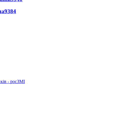
ла
9384
ків - росЗМІ