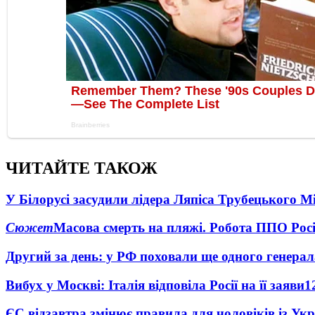
ЧИТАЙТЕ ТАКОЖ
У Білорусі засудили лідера Ляпіса Трубецького М
Сюжет
Масова смерть на пляжі. Робота ППО Росі
Другий за день: у РФ поховали ще одного генерал
Вибух у Москві: Італія відповіла Росії на її заяви
1
ЄС відзавтра змінює правила для чоловіків із Ук