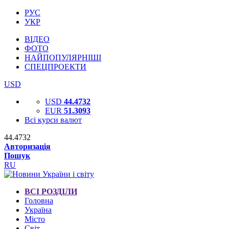
РУС
УКР
ВІДЕО
ФОТО
НАЙПОПУЛЯРНІШІ
СПЕЦПРОЕКТИ
USD
USD
44.4732
EUR
51.3093
Всі курси валют
44.4732
Авторизація
Пошук
RU
ВСІ РОЗДІЛИ
Головна
Україна
Місто
Світ