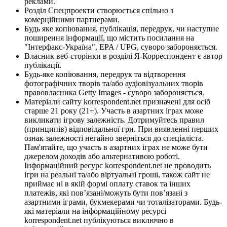
реклами.
Розділ Спецпроекти створюється спільно з
комерційними партнерами.
Будь яке копіювання, публікація, передрук, чи наступне
поширення інформації, що містить посилання на
"Інтерфакс-Україна", EPA / UPG, суворо забороняється.
Власник веб-сторінки в розділі Я-Корреспондент є автор
публікації.
Будь-яке копіювання, передрук та відтворення
фотографічних творів та/або аудіовізуальних творів
правовласника Getty Images - суворо забороняється.
Матеріали сайту korrespondent.net призначені для осіб
старше 21 року (21+). Участь в азартних іграх може
викликати ігрову залежність. Дотримуйтесь правил
(принципів) відповідальної гри. При виявленні перших
ознак залежності негайно зверніться до спеціаліста.
Пам'ятайте, що участь в азартних іграх не може бути
джерелом доходів або альтернативою роботі.
Інформаційний ресурс korrespondent.net не проводить
ігри на реальні та/або віртуальні гроші, також сайт не
приймає ні в якій формі оплату ставок та інших
платежів, які пов’язані/можуть бути пов’язані з
азартними іграми, букмекерами чи тоталізаторами. Будь-
які матеріали на інформаційному ресурсі
korrespondent.net публікуються виключно в