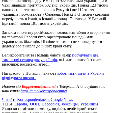
Німеччина посідає друге місце із 922 тисячами українців, а в
Чехії знайшли притулок 502 тис. українців. Понад 123 тисячі
наших співвітчизників осіли в Румунії і ще 112 тисяч
українців проживають у Словенії. Понад 173 тисячі українців
перебувають в Італії, в Іспанії - понад 171 тисяча. У Великій
Британії - понад 191 тисяча українців.
Загалом з початку російського повномасштабного вторгнення
на території Європи було зареєстровано понад 8 млн.
українських біженців. Пізніше частина з них повернулася
додому або виїхала до інших країн світу.
Великобританія та Польща мають намір
побудувати два
тимчасові селища для українців
, які залишилися без житла
внаслідок російської агресії.
Нагадаємо, у Польщі планують
зобов'язати дітей з України
відвідувати школи.
Новини від
Корреспондент.net
в Telegram. Підписуйтесь на
наш канал
https://t.me/korrespondentnet
Читайте Korrespondent.net в Google News
ТЕГИ:
Европа
,
ООН
,
Евросоюз
,
беженцы
,
украинцы
Якщо ви помітили помилку, виділіть необхідний текст і