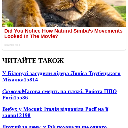
ЧИТАЙТЕ ТАКОЖ
У Білорусі засудили лідера Ляпіса Трубецького
Міхалка
15814
Сюжет
Масова смерть на пляжі. Робота ППО
Росії
15586
Вибух у Москві: Італія відповіла Росії на її
заяви
12198
Другий за день: у РФ поховали ще одного