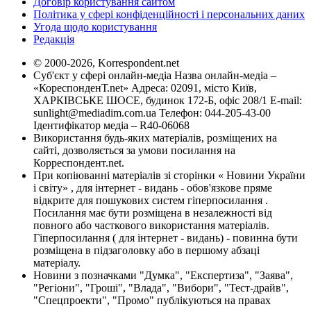
Договір користування сайтом
Політика у сфері конфіденційності і персональних даних
Угода щодо користування
Редакція
© 2000-2026, Korrespondent.net
Суб'єкт у сфері онлайн-медіа Назва онлайн-медіа –
«КореспонденТ.net» Адреса: 02091, місто Київ,
ХАРКІВСЬКЕ ШОСЕ, будинок 172-Б, офіс 208/1 E-mail:
sunlight@mediadim.com.ua
Телефон: 044-205-43-00
Ідентифікатор медіа – R40-06068
Використання будь-яких матеріалів, розміщених на
сайті, дозволяється за умови посилання на
Корреспондент.net.
При копіюванні матеріалів зі сторінки « Новини України
і світу» , для інтернет - видань - обов'язкове пряме
відкрите для пошукових систем гіперпосилання .
Посилання має бути розміщена в незалежності від
повного або часткового використання матеріалів.
Гіперпосилання ( для інтернет - видань) - повинна бути
розміщена в підзаголовку або в першому абзаці
матеріалу.
Новини з позначками "Думка", "Експертиза", "Заява",
"Регіони", "Гроші", "Влада", "Вибори", "Тест-драйв",
"Спецпроекти", "Промо" публікуються на правах