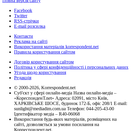
Повна версія сайту
Facebook
Twitter
RSS-стрічки
E-mail розсилка
Контакти
Реклама на сайті
Використання матеріалів korrespondent.net
Правила користування сайтом
Договір користування сайтом
Політика у сфері конфіденційності і персональних даних
Угода щодо користування
Редакція
© 2000-2026, Korrespondent.net
Суб'єкт у сфері онлайн-медіа Назва онлайн-медіа –
«КореспонденТ.net» Адреса: 02091, місто Київ,
ХАРКІВСЬКЕ ШОСЕ, будинок 172-Б, офіс 208/1 E-mail:
sunlight@mediadim.com.ua
Телефон: 044-205-43-00
Ідентифікатор медіа – R40-06068
Використання будь-яких матеріалів, розміщених на
сайті, дозволяється за умови посилання на
Корреспондент.net.