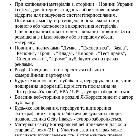
При копіюванні матеріалів зі сторінки « Новини України
і світу» , для інтернет - видань - обов'язкове пряме
відкрите для пошукових систем гіперпосилання .
Посилання має бути розміщена в незалежності від
повного або часткового використання матеріалів.
Гіперпосилання ( для інтернет - видань) - повинна бути
розміщена в підзаголовку або в першому абзаці
матеріалу.
Новини з позначками "Думка", "Експертиза", "Заява",
"Регіони", "Гроші", "Влада", "Вибори", "Тест-драйв",
"Спецпроекти", "Промо" публікуються на правах
реклами.
Розділ Спецпроекти створюється спільно з
комерційними партнерами.
Будь яке копіювання, публікація, передрук, чи наступне
поширення інформації, що містить посилання на
"Інтерфакс-Україна", EPA / UPG, суворо забороняється.
Власник веб-сторінки в розділі Я-Корреспондент є автор
публікації.
Будь-яке копіювання, передрук та відтворення
фотографічних творів та/або аудіовізуальних творів
правовласника Getty Images - суворо забороняється.
Матеріали сайту korrespondent.net призначені для осіб
старше 21 року (21+). Участь в азартних іграх може
викликати ігрову залежність. Дотримуйтесь правил