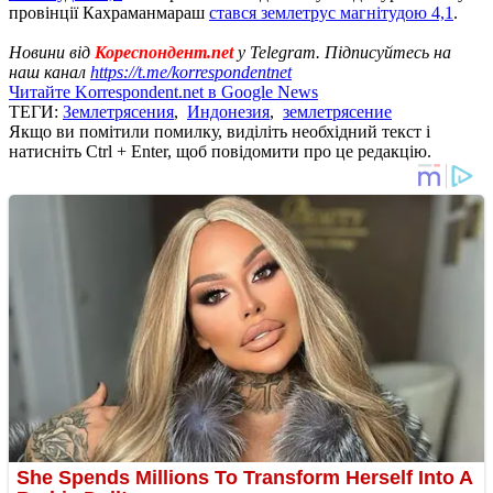
провінції Кахраманмараш
стався землетрус магнітудою 4,1
.
Новини від
Кореспондент.net
у Telegram. Підписуйтесь на
наш канал
https://t.me/korrespondentnet
Читайте Korrespondent.net в Google News
ТЕГИ:
Землетрясения
,
Индонезия
,
землетрясение
Якщо ви помітили помилку, виділіть необхідний текст і
натисніть Ctrl + Enter, щоб повідомити про це редакцію.