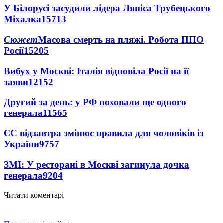
У Білорусі засудили лідера Ляпіса Трубецького
Міхалка
15713
Сюжет
Масова смерть на пляжі. Робота ППО
Росії
15205
Вибух у Москві: Італія відповіла Росії на її
заяви
12152
Другий за день: у РФ поховали ще одного
генерала
11565
ЄС відзавтра змінює правила для чоловіків із
України
9757
ЗМІ: У ресторані в Москві загинула дочка
генерала
9204
Читати коментарі