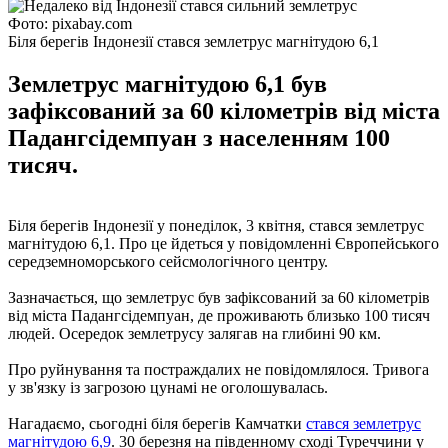
Фото: pixabay.com
Біля берегів Індонезії стався землетрус магнітудою 6,1
Землетрус магнітудою 6,1 був
зафіксований за 60 кілометрів від міста
Падангсідемпуан з населенням 100
тисяч.
Біля берегів Індонезії у понеділок, 3 квітня, стався землетрус
магнітудою 6,1. Про це йдеться у повідомленні Європейського
середземноморського сейсмологічного центру.
Зазначається, що землетрус був зафіксований за 60 кілометрів
від міста Падангсідемпуан, де проживають близько 100 тисяч
людей. Осередок землетрусу залягав на глибині 90 км.
Про руйнування та постраждалих не повідомлялося. Тривога
у зв'язку із загрозою цунамі не оголошувалась.
Нагадаємо, сьогодні біля берегів Камчатки
стався землетрус
магнітудою 6,9
. 30 березня на південному сході Туреччини у