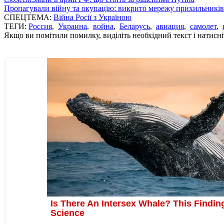
Пропагували війну та окупацію: викрито мережу прихильникі
СПЕЦТЕМА:
Війна Росії з Україною
ТЕГИ:
Россия
,
Украина
,
война
,
Беларусь
,
авиация
,
самолет
,
Якщо ви помітили помилку, виділіть необхідний текст і натисніт