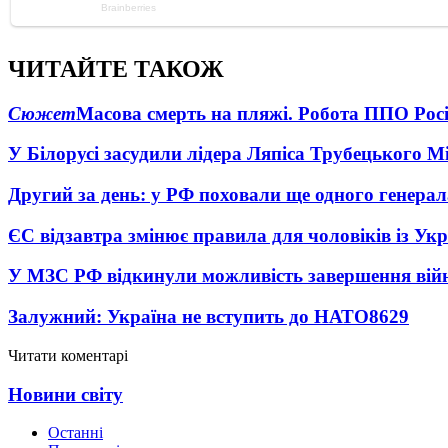
ЧИТАЙТЕ ТАКОЖ
Сюжет
Масова смерть на пляжі. Робота ППО Росі
У Білорусі засудили лідера Ляпіса Трубецького М
Другий за день: у РФ поховали ще одного генерал
ЄС відзавтра змінює правила для чоловіків із Ук
У МЗС РФ відкинули можливість завершення вій
Залужний: Україна не вступить до НАТО
8629
Читати коментарі
Новини світу
Останні