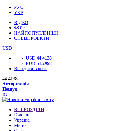
РУС
УКР
ВІДЕО
ФОТО
НАЙПОПУЛЯРНІШІ
СПЕЦПРОЕКТИ
USD
USD
44.4138
EUR
51.2998
Всі курси валют
44.4138
Авторизація
Пошук
RU
ВСІ РОЗДІЛИ
Головна
Україна
Місто
Світ