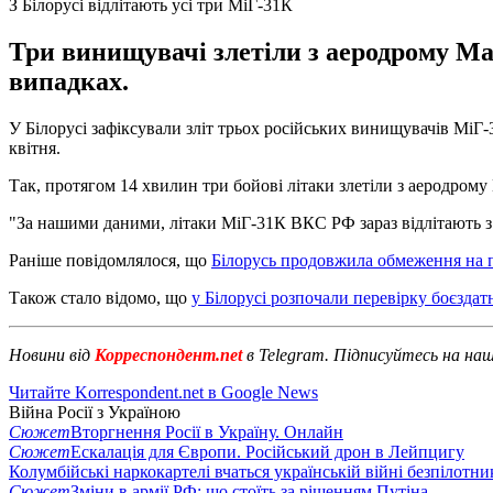
З Білорусі відлітають усі три МіГ-31К
Три винищувачі злетіли з аеродрому Мач
випадках.
У Білорусі зафіксували зліт трьох російських винищувачів МіГ
квітня.
Так, протягом 14 хвилин три бойові літаки злетіли з аеродрому
"За нашими даними, літаки МіГ-31К ВКС РФ зараз відлітають з Б
Раніше повідомлялося, що
Білорусь продовжила обмеження на 
Також стало відомо, що
у Білорусі розпочали перевірку боєздатн
Новини від
Корреспондент.net
в Telegram. Підписуйтесь на на
Читайте Korrespondent.net в Google News
Війна Росії з Україною
Сюжет
Вторгнення Росії в Україну. Онлайн
Сюжет
Ескалація для Європи. Російський дрон в Лейпцигу
Колумбійські наркокартелі вчаться українській війні безпілотни
Сюжет
Зміни в армії РФ: що стоїть за рішенням Путіна