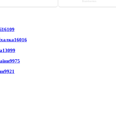
ї
16109
іхалка
16016
а
13099
раїни
9975
ни
9921