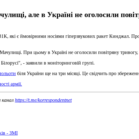
улищі, але в Україні не оголосили повітр
-31К, які є ймовірними носіями гіперзвукових ракет Кинджал. Пр
 Мачулищі. При цьому в Україні не оголосили повітряну тривогу, 
ілорусі", - заявили в моніторинговій групі.
польоти
біля України ще на три місяці. Це свідчить про збереження
ості армії.
ш канал
https://t.me/korrespondentnet
ків - ЗМІ