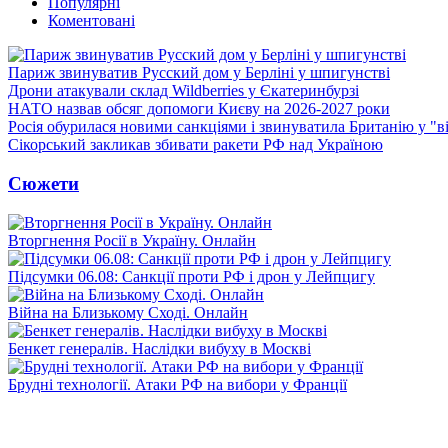
Популярні
Коментовані
Париж звинуватив Русский дом у Берліні у шпигунстві
Дрони атакували склад Wildberries у Єкатеринбурзі
НАТО назвав обсяг допомоги Києву на 2026-2027 роки
Росія обурилася новими санкціями і звинуватила Британію у "в
Сікорський закликав збивати ракети РФ над Україною
Сюжети
Вторгнення Росії в Україну. Онлайн
Підсумки 06.08: Санкції проти РФ і дрон у Лейпцигу
Війна на Близькому Сході. Онлайн
Бенкет генералів. Наслідки вибуху в Москві
Брудні технології. Атаки РФ на вибори у Франції