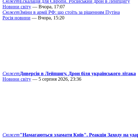
Сюжет
Ескалація для Європи. Російський дрон в Лейпцигу
Новини світу
— Вчора, 17:07
Сюжет
Зміни в армії РФ: що стоїть за рішенням Путіна
Росія новини
— Вчора, 15:20
Сюжет
Диверсія в Лейпцигу. Дрон біля українського літака
Новини світу
— 5 серпня 2026, 23:36
Сюжет
"Намагаються зламати Київ". Реакція Заходу на уда