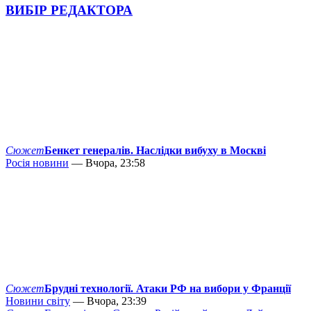
ВИБІР РЕДАКТОРА
Сюжет
Бенкет генералів. Наслідки вибуху в Москві
Росія новини
— Вчора, 23:58
Сюжет
Брудні технології. Атаки РФ на вибори у Франції
Новини світу
— Вчора, 23:39