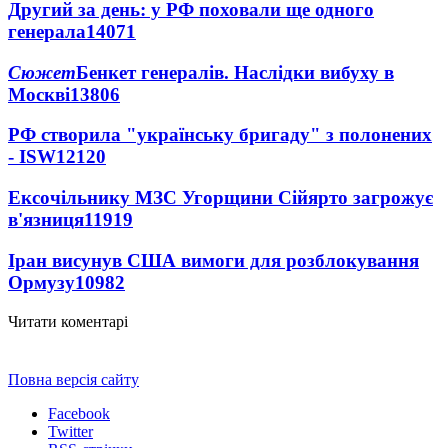
Другий за день: у РФ поховали ще одного
генерала
14071
Сюжет
Бенкет генералів. Наслідки вибуху в
Москві
13806
РФ створила "українську бригаду" з полонених
- ISW
12120
Ексочільнику МЗС Угорщини Сійярто загрожує
в'язниця
11919
Іран висунув США вимоги для розблокування
Ормузу
10982
Читати коментарі
Повна версія сайту
Facebook
Twitter