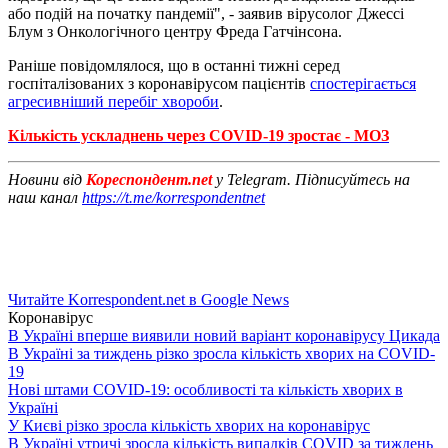
або подій на початку пандемії", - заявив вірусолог Джессі
Блум з Онкологічного центру Фреда Гатчінсона.
Раніше повідомлялося, що в останні тижні серед
госпіталізованих з коронавірусом пацієнтів
спостерігається
агресивніший перебіг хвороби
.
Кількість ускладнень через COVID-19 зростає - МОЗ
Новини від
Кореспондент.net
у Telegram. Підписуйтесь на
наш канал
https://t.me/korrespondentnet
Читайте Korrespondent.net в Google News
Коронавірус
В Україні вперше виявили новий варіант коронавірусу Цикада
В Україні за тиждень різко зросла кількість хворих на COVID-
19
Нові штами COVID-19: особливості та кількість хворих в
Україні
У Києві різко зросла кількість хворих на коронавірус
В Україні утричі зросла кількість випадків COVID за тиждень