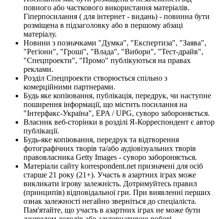
повного або часткового використання матеріалів.
Гіперпосилання ( для інтернет - видань) - повинна бути
розміщена в підзаголовку або в першому абзаці
матеріалу.
Новини з позначками "Думка", "Експертиза", "Заява",
"Регіони", "Гроші", "Влада", "Вибори", "Тест-драйв",
"Спецпроекти", "Промо" публікуються на правах
реклами.
Розділ Спецпроекти створюється спільно з
комерційними партнерами.
Будь яке копіювання, публікація, передрук, чи наступне
поширення інформації, що містить посилання на
"Інтерфакс-Україна", EPA / UPG, суворо забороняється.
Власник веб-сторінки в розділі Я-Корреспондент є автор
публікації.
Будь-яке копіювання, передрук та відтворення
фотографічних творів та/або аудіовізуальних творів
правовласника Getty Images - суворо забороняється.
Матеріали сайту korrespondent.net призначені для осіб
старше 21 року (21+). Участь в азартних іграх може
викликати ігрову залежність. Дотримуйтесь правил
(принципів) відповідальної гри. При виявленні перших
ознак залежності негайно зверніться до спеціаліста.
Пам'ятайте, що участь в азартних іграх не може бути
джерелом доходів або альтернативою роботі.