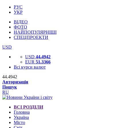
РУС
УКР
ВІДЕО
ФОТО
НАЙПОПУЛЯРНІШІ
СПЕЦПРОЕКТИ
USD
USD
44.4942
EUR
51.3366
Всі курси валют
44.4942
Авторизація
Пошук
RU
ВСІ РОЗДІЛИ
Головна
Україна
Місто
Світ