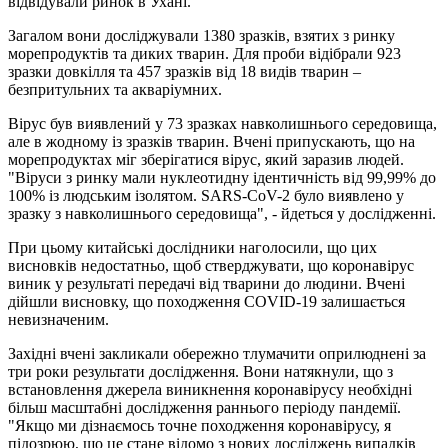
відвідували ринок в Ухані.
Загалом вони досліджували 1380 зразків, взятих з ринку
морепродуктів та диких тварин. Для проби відібрали 923
зразки довкілля та 457 зразків від 18 видів тварин –
безпритульних та акваріумних.
Вірус був виявлений у 73 зразках навколишнього середовища,
але в жодному із зразків тварин. Вчені припускають, що на
морепродуктах міг зберігатися вірус, який заразив людей.
"Віруси з ринку мали нуклеотидну ідентичність від 99,99% до
100% із людським ізолятом. SARS-CoV-2 було виявлено у
зразку з навколишнього середовища", - йдеться у дослідженні.
При цьому китайські дослідники наголосили, що цих
висновків недостатньо, щоб стверджувати, що коронавірус
виник у результаті передачі від тварини до людини. Вчені
дійшли висновку, що походження COVID-19 залишається
невизначеним.
Західні вчені закликали обережно тлумачити оприлюднені за
три роки результати дослідження. Вони натякнули, що з
встановлення джерела виникнення коронавірусу необхідні
більш масштабні дослідження раннього періоду пандемії.
"Якщо ми дізнаємось точне походження коронавірусу, я
підозрюю, що це стане відомо з нових досліджень випадків