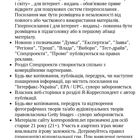
і світу» , для інтернет - видань - обов'язкове пряме
відкрите для пошукових систем гіперпосилання .
Посилання має бути розміщена в незалежності від
повного або часткового використання матеріалів.
Гіперпосилання ( для інтернет - видань) - повинна бути
розміщена в підзаголовку або в першому абзаці
матеріалу.
Новини з позначками "Думка", "Експертиза", "Заява",
"Регіони", "Гроші", "Влада", "Вибори", "Тест-драйв",
"Спецпроекти", "Промо" публікуються на правах
реклами.
Розділ Спецпроекти створюється спільно з
комерційними партнерами.
Будь яке копіювання, публікація, передрук, чи наступне
поширення інформації, що містить посилання на
"Інтерфакс-Україна", EPA / UPG, суворо забороняється.
Власник веб-сторінки в розділі Я-Корреспондент є автор
публікації.
Будь-яке копіювання, передрук та відтворення
фотографічних творів та/або аудіовізуальних творів
правовласника Getty Images - суворо забороняється.
Матеріали сайту korrespondent.net призначені для осіб
старше 21 року (21+). Участь в азартних іграх може
викликати ігрову залежність. Дотримуйтесь правил
(принципів) відповідальної гри. При виявленні перших