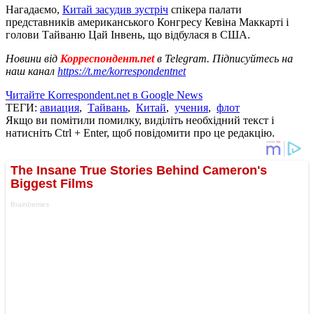
Нагадаємо,
Китай засудив зустріч
спікера палати
представників американського Конгресу Кевіна Маккарті і
голови Тайваню Цай Інвень, що відбулася в США.
Новини від
Корреспондент.net
в Telegram. Підписуйтесь на
наш канал
https://t.me/korrespondentnet
Читайте Korrespondent.net в Google News
ТЕГИ:
авиация
,
Тайвань
,
Китай
,
учения
,
флот
Якщо ви помітили помилку, виділіть необхідний текст і
натисніть Ctrl + Enter, щоб повідомити про це редакцію.