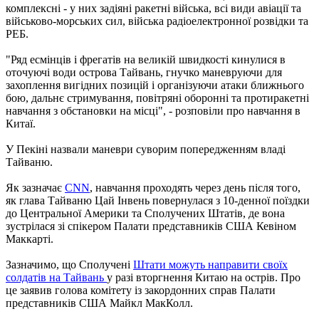
комплексні - у них задіяні ракетні війська, всі види авіації та
військово-морських сил, війська радіоелектронної розвідки та
РЕБ.
"Ряд есмінців і фрегатів на великій швидкості кинулися в
оточуючі води острова Тайвань, гнучко маневруючи для
захоплення вигідних позицій і організуючи атаки ближнього
бою, дальнє стримування, повітряні оборонні та протиракетні
навчання з обстановки на місці", - розповіли про навчання в
Китаї.
У Пекіні назвали маневри суворим попередженням владі
Тайваню.
Як зазначає
CNN
, навчання проходять через день після того,
як глава Тайваню Цай Інвень повернулася з 10-денної поїздки
до Центральної Америки та Сполучених Штатів, де вона
зустрілася зі спікером Палати представників США Кевіном
Маккарті.
Зазначимо, що Сполучені
Штати можуть направити своїх
солдатів на Тайвань
у разі вторгнення Китаю на острів. Про
це заявив голова комітету із закордонних справ Палати
представників США Майкл МакКолл.