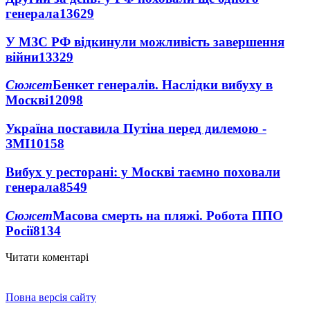
генерала
13629
У МЗС РФ відкинули можливість завершення
війни
13329
Сюжет
Бенкет генералів. Наслідки вибуху в
Москві
12098
Україна поставила Путіна перед дилемою -
ЗМІ
10158
Вибух у ресторані: у Москві таємно поховали
генерала
8549
Сюжет
Масова смерть на пляжі. Робота ППО
Росії
8134
Читати коментарі
Повна версія сайту