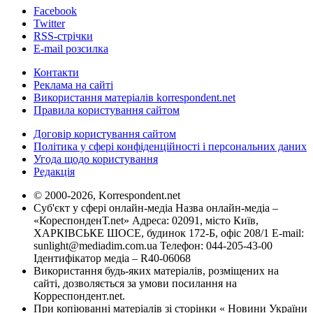
Facebook
Twitter
RSS-стрічки
E-mail розсилка
Контакти
Реклама на сайті
Використання матеріалів korrespondent.net
Правила користування сайтом
Договір користування сайтом
Політика у сфері конфіденційності і персональних даних
Угода щодо користування
Редакція
© 2000-2026, Korrespondent.net
Суб'єкт у сфері онлайн-медіа Назва онлайн-медіа –
«КореспонденТ.net» Адреса: 02091, місто Київ,
ХАРКІВСЬКЕ ШОСЕ, будинок 172-Б, офіс 208/1 E-mail:
sunlight@mediadim.com.ua
Телефон: 044-205-43-00
Ідентифікатор медіа – R40-06068
Використання будь-яких матеріалів, розміщених на
сайті, дозволяється за умови посилання на
Корреспондент.net.
При копіюванні матеріалів зі сторінки « Новини України