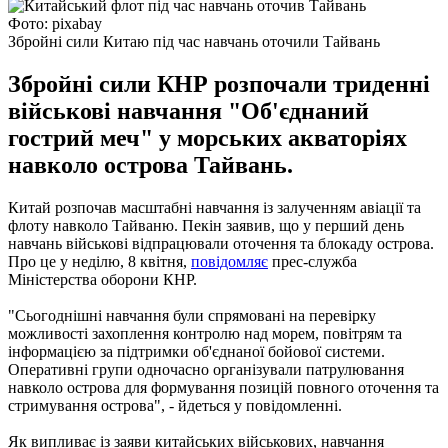
Фото: pixabay
Збройні сили Китаю під час навчань оточили Тайвань
Збройні сили КНР розпочали триденні
військові навчання "Об'єднаний
гострий меч" у морських акваторіях
навколо острова Тайвань.
Китай розпочав масштабні навчання із залученням авіації та
флоту навколо Тайваню. Пекін заявив, що у перший день
навчань військові відпрацювали оточення та блокаду острова.
Про це у неділю, 8 квітня,
повідомляє
прес-служба
Міністерства оборони КНР.
"Сьогоднішні навчання були спрямовані на перевірку
можливості захоплення контролю над морем, повітрям та
інформацією за підтримки об'єднаної бойової системи.
Оперативні групи одночасно організували патрулювання
навколо острова для формування позицій повного оточення та
стримування острова", - йдеться у повідомленні.
Як випливає із заяви китайських військових, навчання