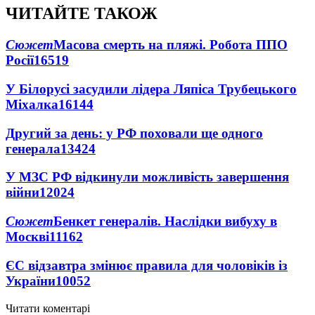
ЧИТАЙТЕ ТАКОЖ
Сюжет
Масова смерть на пляжі. Робота ППО
Росії
16519
У Білорусі засудили лідера Ляпіса Трубецького
Міхалка
16144
Другий за день: у РФ поховали ще одного
генерала
13424
У МЗС РФ відкинули можливість завершення
війни
12024
Сюжет
Бенкет генералів. Наслідки вибуху в
Москві
11162
ЄС відзавтра змінює правила для чоловіків із
України
10052
Читати коментарі