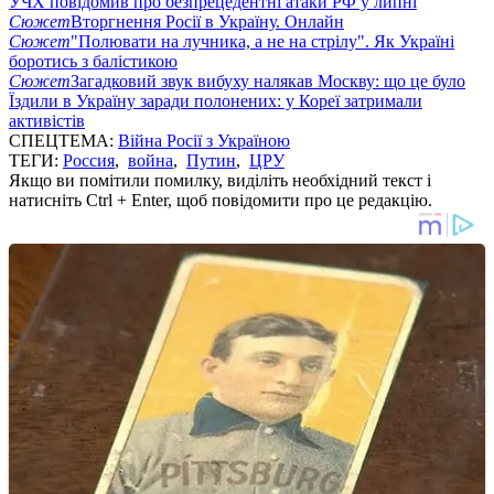
УЧХ повідомив про безпрецедентні атаки РФ у липні
Сюжет
Вторгнення Росії в Україну. Онлайн
Сюжет
"Полювати на лучника, а не на стрілу". Як Україні
боротись з балістикою
Сюжет
Загадковий звук вибуху налякав Москву: що це було
Їздили в Україну заради полонених: у Кореї затримали
активістів
СПЕЦТЕМА:
Війна Росії з Україною
ТЕГИ:
Россия
,
война
,
Путин
,
ЦРУ
Якщо ви помітили помилку, виділіть необхідний текст і
натисніть Ctrl + Enter, щоб повідомити про це редакцію.