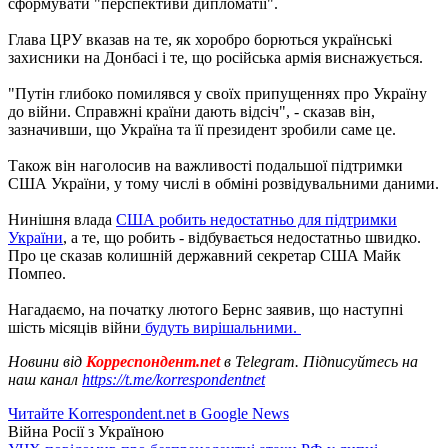
сформувати "перспективи дипломатії".
Глава ЦРУ вказав на те, як хоробро борються українські
захисники на Донбасі і те, що російська армія виснажується.
"Путін глибоко помилявся у своїх припущеннях про Україну
до війни. Справжні країни дають відсіч", - сказав він,
зазначивши, що Україна та її президент зробили саме це.
Також він наголосив на важливості подальшої підтримки
США України, у тому числі в обміні розвідувальними даними.
Нинішня влада
США робить недостатньо для підтримки
України
, а те, що робить - відбувається недостатньо швидко.
Про це сказав колишній державний секретар США Майк
Помпео.
Нагадаємо, на початку лютого Бернс заявив, що наступні
шість місяців війни
будуть вирішальними.
Новини від
Корреспондент.net
в Telegram. Підписуйтесь на
наш канал
https://t.me/korrespondentnet
Читайте Korrespondent.net в Google News
Війна Росії з Україною