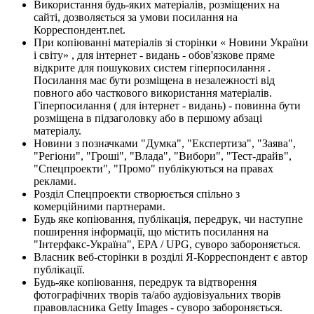
Використання будь-яких матеріалів, розміщених на
сайті, дозволяється за умови посилання на
Корреспондент.net.
При копіюванні матеріалів зі сторінки « Новини України
і світу» , для інтернет - видань - обов'язкове пряме
відкрите для пошукових систем гіперпосилання .
Посилання має бути розміщена в незалежності від
повного або часткового використання матеріалів.
Гіперпосилання ( для інтернет - видань) - повинна бути
розміщена в підзаголовку або в першому абзаці
матеріалу.
Новини з позначками "Думка", "Експертиза", "Заява",
"Регіони", "Гроші", "Влада", "Вибори", "Тест-драйв",
"Спецпроекти", "Промо" публікуються на правах
реклами.
Розділ Спецпроекти створюється спільно з
комерційними партнерами.
Будь яке копіювання, публікація, передрук, чи наступне
поширення інформації, що містить посилання на
"Інтерфакс-Україна", EPA / UPG, суворо забороняється.
Власник веб-сторінки в розділі Я-Корреспондент є автор
публікації.
Будь-яке копіювання, передрук та відтворення
фотографічних творів та/або аудіовізуальних творів
правовласника Getty Images - суворо забороняється.