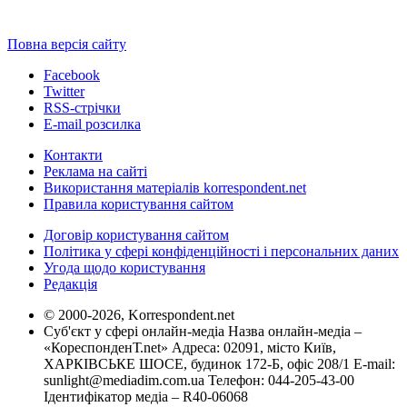
Повна версія сайту
Facebook
Twitter
RSS-стрічки
E-mail розсилка
Контакти
Реклама на сайті
Використання матеріалів korrespondent.net
Правила користування сайтом
Договір користування сайтом
Політика у сфері конфіденційності і персональних даних
Угода щодо користування
Редакція
© 2000-2026, Korrespondent.net
Суб'єкт у сфері онлайн-медіа Назва онлайн-медіа –
«КореспонденТ.net» Адреса: 02091, місто Київ,
ХАРКІВСЬКЕ ШОСЕ, будинок 172-Б, офіс 208/1 E-mail:
sunlight@mediadim.com.ua
Телефон: 044-205-43-00
Ідентифікатор медіа – R40-06068