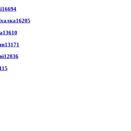
ї
16694
іхалка
16205
а
13610
ни
13171
ві
12036
115