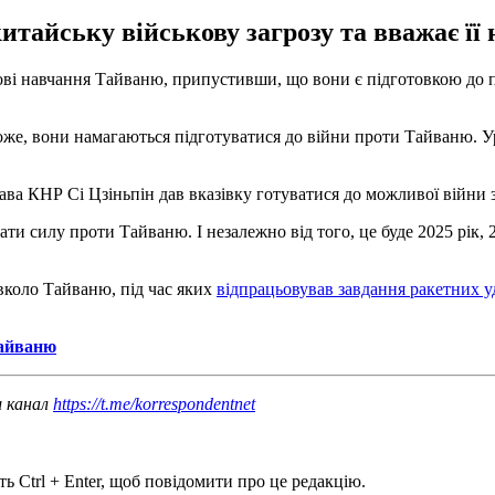
итайську військову загрозу та вважає її
ві навчання Тайваню, припустивши, що вони є підготовкою до по
хоже, вони намагаються підготуватися до війни проти Тайваню. У
ва КНР Сі Цзіньпін дав вказівку готуватися до можливої війни з
ти силу проти Тайваню. І незалежно від того, це буде 2025 рік, 
авколо Тайваню, під час яких
відпрацьовував завдання ракетних у
Тайваню
ш канал
https://t.me/korrespondentnet
ь Ctrl + Enter, щоб повідомити про це редакцію.