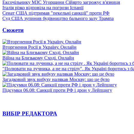
Ексочільнику МЗС Угорщини Сійярто загрожує в'язниця
Італія різко відповіла на погрози Іспанії
Сенат США підтримав "пекельні санкції" проти РФ
Суд США зупинив будівництво бального залу Трампа
Сюжети
Вторгнення Росії в Україну. Онлайн
Війна на Близькому Сході. Онлайн
"Полювати на лучника, а не на стрілу". Як Україні боротись з 
Загадковий звук вибуху налякав Москву: що це було
Підсумки 06.08: Санкції проти РФ і дрон у Лейпцигу
ВИБІР РЕДАКТОРА