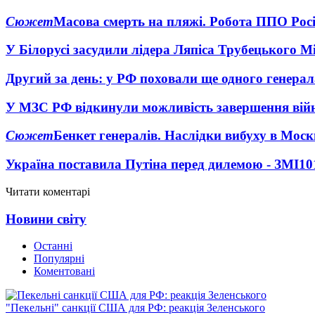
Сюжет
Масова смерть на пляжі. Робота ППО Росі
У Білорусі засудили лідера Ляпіса Трубецького М
Другий за день: у РФ поховали ще одного генерал
У МЗС РФ відкинули можливість завершення вій
Сюжет
Бенкет генералів. Наслідки вибуху в Моск
Україна поставила Путіна перед дилемою - ЗМІ
10
Читати коментарі
Новини світу
Останні
Популярні
Коментовані
"Пекельні" санкції США для РФ: реакція Зеленського