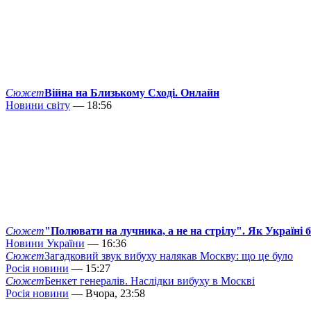
Сюжет
Війна на Близькому Сході. Онлайн
Новини світу
— 18:56
Сюжет
"Полювати на лучника, а не на стрілу". Як Україні 
Новини України
— 16:36
Сюжет
Загадковий звук вибуху налякав Москву: що це було
Росія новини
— 15:27
Сюжет
Бенкет генералів. Наслідки вибуху в Москві
Росія новини
— Вчора, 23:58