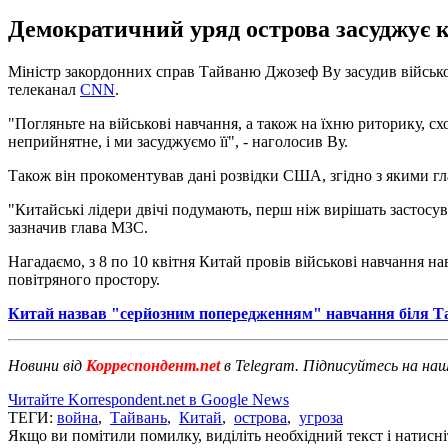
Демократичний уряд острова засуджує к
Міністр закордонних справ Тайваню Джозеф Ву засудив військо
телеканал
CNN
.
"Погляньте на військові навчання, а також на їхню риторику, с
неприйнятне, і ми засуджуємо її", - наголосив Ву.
Також він прокоментував дані розвідки США, згідно з якими гла
"Китайські лідери двічі подумають, перш ніж вирішать застосува
зазначив глава МЗС.
Нагадаємо, з 8 по 10 квітня Китай провів військові навчання н
повітряного простору.
Китай назвав "серйозним попередженням" навчання біля 
Новини від
Корреспондент.net
в Telegram. Підписуйтесь на на
Читайте Korrespondent.net в Google News
ТЕГИ:
война
,
Тайвань
,
Китай
,
острова
,
угроза
Якщо ви помітили помилку, виділіть необхідний текст і натисніт