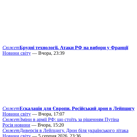
Сюжет
Брудні технології. Атаки РФ на вибори у Франції
Новини світу
— Вчора, 23:39
Сюжет
Ескалація для Європи. Російський дрон в Лейпцигу
Новини світу
— Вчора, 17:07
Сюжет
Зміни в армії РФ: що стоїть за рішенням Путіна
Росія новини
— Вчора, 15:20
Сюжет
Диверсія в Лейпцигу. Дрон біля українського літака
Новини світу
— 5 серпня 2026, 23:36