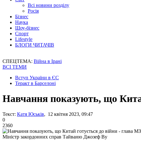
Всі новини розділу
Росія
Бізнес
Наука
Шоу-бізнес
Спорт
Lifestyle
БЛОГИ ЧИТАЧІВ
СПЕЦТЕМА:
Війна в Ірані
ВСІ ТЕМИ
Вступ України в ЄС
Теракт в Барселоні
Навчання показують, що Кита
Текст:
Катя Юськів
, 12 квітня 2023, 09:47
0
2360
Міністр закордонних справ Тайваню Джозеф Ву