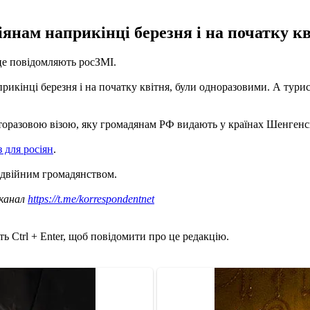
іянам наприкінці березня і на початку к
 це повідомляють росЗМІ.
прикінці березня і на початку квітня, були одноразовими. А турис
аторазовою візою, яку громадянам РФ видають у країнах Шенгенсь
з для росіян
.
одвійним громадянством.
 канал
https://t.me/korrespondentnet
ь Ctrl + Enter, щоб повідомити про це редакцію.