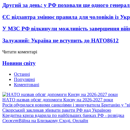
Другий за день: у РФ поховали ще одного генерал
ЄС відзавтра змінює правила для чоловіків із Ук
У МЗС РФ відкинули можливість завершення вій
Залужний: Україна не вступить до НАТО
8612
Читати коментарі
Новини світу
Останні
Популярні
Коментовані
НАТО назвав обсяг допомоги Києву на 2026-2027 роки
Росія обурилася новими санкціями і звинуватила Британію у "в
Сікорський закликав збивати ракети РФ над Україною
Кредитна криза вдарила по найбільших банках РФ - розвідка
Сюжет
Війна на Близькому Сході. Онлайн