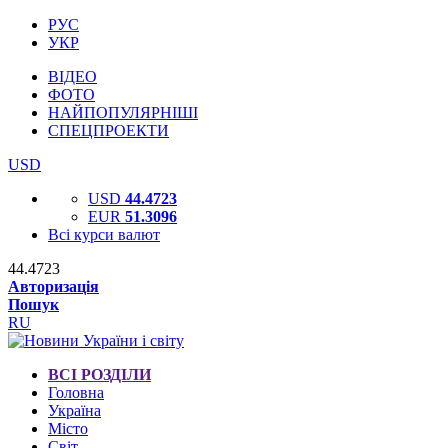
РУС
УКР
ВІДЕО
ФОТО
НАЙПОПУЛЯРНІШІ
СПЕЦПРОЕКТИ
USD
USD
44.4723
EUR
51.3096
Всі курси валют
44.4723
Авторизація
Пошук
RU
ВСІ РОЗДІЛИ
Головна
Україна
Місто
Світ