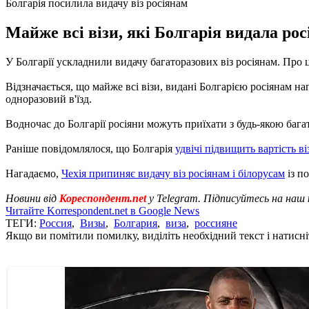
Болгарія посилила видачу віз росіянам
Майже всі візи, які Болгарія видала рос
У Болгарії ускладнили видачу багаторазових віз росіянам. Про
Відзначається, що майже всі візи, видані Болгарією росіянам на
одноразовий в'їзд.
Водночас до Болгарії росіяни можуть приїхати з будь-якою баг
Раніше повідомлялося, що Болгарія
удвічі підвищить вартість ві
Нагадаємо,
Чехія припиняє видачу віз росіянам і білорусам
із п
Новини від
Кореспондент.net
у Telegram. Підписуйтесь на наш
Читайте Korrespondent.net в Google News
ТЕГИ:
Россия
,
Визы
,
Болгария
,
виза
,
россияне
Якщо ви помітили помилку, виділіть необхідний текст і натисніт