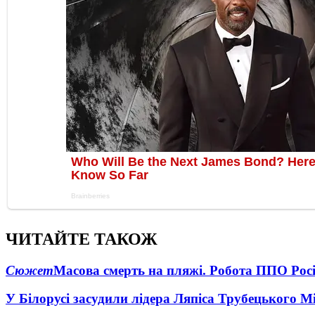
ЧИТАЙТЕ ТАКОЖ
Сюжет
Масова смерть на пляжі. Робота ППО Росі
У Білорусі засудили лідера Ляпіса Трубецького М