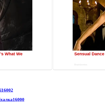
ї
16002
іхалка
16000