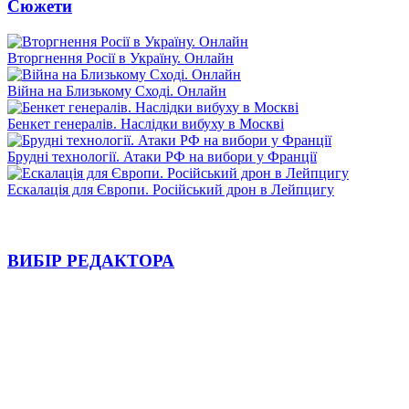
Сюжети
Вторгнення Росії в Україну. Онлайн
Війна на Близькому Сході. Онлайн
Бенкет генералів. Наслідки вибуху в Москві
Брудні технології. Атаки РФ на вибори у Франції
Ескалація для Європи. Російський дрон в Лейпцигу
ВИБІР РЕДАКТОРА