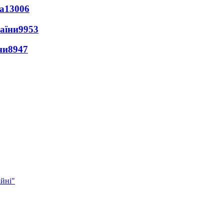
а
13006
раїни
9953
ни
8947
ійні"