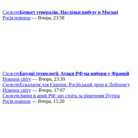
Сюжет
Бенкет генералів. Наслідки вибуху в Москві
Росія новини
— Вчора, 23:58
Сюжет
Брудні технології. Атаки РФ на вибори у Франції
Новини світу
— Вчора, 23:39
Сюжет
Ескалація для Європи. Російський дрон в Лейпцигу
Новини світу
— Вчора, 17:07
Сюжет
Зміни в армії РФ: що стоїть за рішенням Путіна
Росія новини
— Вчора, 15:20