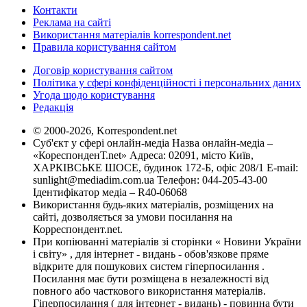
Контакти
Реклама на сайті
Використання матеріалів korrespondent.net
Правила користування сайтом
Договір користування сайтом
Політика у сфері конфіденційності і персональних даних
Угода щодо користування
Редакція
© 2000-2026, Korrespondent.net
Суб'єкт у сфері онлайн-медіа Назва онлайн-медіа –
«КореспонденТ.net» Адреса: 02091, місто Київ,
ХАРКІВСЬКЕ ШОСЕ, будинок 172-Б, офіс 208/1 E-mail:
sunlight@mediadim.com.ua
Телефон: 044-205-43-00
Ідентифікатор медіа – R40-06068
Використання будь-яких матеріалів, розміщених на
сайті, дозволяється за умови посилання на
Корреспондент.net.
При копіюванні матеріалів зі сторінки « Новини України
і світу» , для інтернет - видань - обов'язкове пряме
відкрите для пошукових систем гіперпосилання .
Посилання має бути розміщена в незалежності від
повного або часткового використання матеріалів.
Гіперпосилання ( для інтернет - видань) - повинна бути