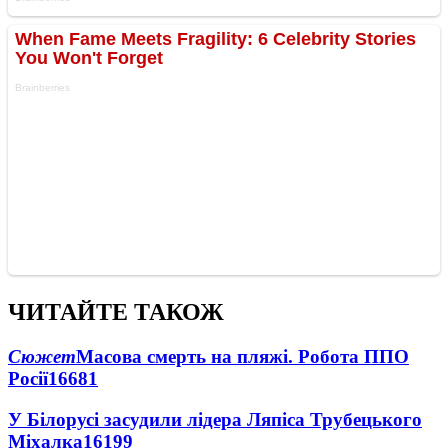
ЧИТАЙТЕ ТАКОЖ
Сюжет
Масова смерть на пляжі. Робота ППО
Росії
16681
У Білорусі засудили лідера Ляпіса Трубецького
Міхалка
16199