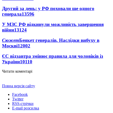
Другий за день: у РФ поховали ще одного
генерала
13596
У МЗС РФ відкинули можливість завершення
війни
13124
Сюжет
Бенкет генералів. Наслідки вибуху в
Москві
12002
ЄС відзавтра змінює правила для чоловіків із
України
10110
Читати коментарі
Повна версія сайту
Facebook
Twitter
RSS-стрічки
E-mail розсилка