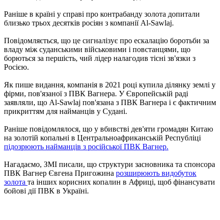
Раніше в країні у справі про контрабанду золота допитали
близько трьох десятків росіян з компанії Al-Sawlaj.
Повідомляється, що це сигналізує про ескалацію боротьби за
владу між суданськими військовими і повстанцями, що
борються за першість, чий лідер налагодив тісні зв'язки з
Росією.
Як пише видання, компанія в 2021 році купила ділянку землі у
фірми, пов'язаної з ПВК Вагнера. У Європейській раді
заявляли, що Al-Sawlaj пов'язана з ПВК Вагнера і є фактичним
прикриттям для найманців у Судані.
Раніше повідомлялося, що у вбивстві дев'яти громадян Китаю
на золотій копальні в Центральноафриканській Республіці
підозрюють найманців з російської ПВК Вагнер.
Нагадаємо, ЗМІ писали, що структури засновника та спонсора
ПВК Вагнер Євгена Пригожина
розширюють видобуток
золота
та інших корисних копалин в Африці, щоб фінансувати
бойові дії ПВК в Україні.