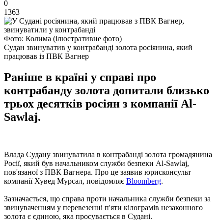
0
1363
Фото: Колима (ілюстративне фото)
Судан звинуватив у контрабанді золота росіянина, який
працював із ПВК Вагнер
Раніше в країні у справі про
контрабанду золота допитали близько
трьох десятків росіян з компанії Al-
Sawlaj.
Влада Судану звинуватила в контрабанді золота громадянина
Росії, який був начальником служби безпеки Al-Sawlaj,
пов'язаної з ПВК Вагнера. Про це заявив юрисконсульт
компанії Хувед Мурсал, повідомляє
Bloomberg
.
Зазначається, що справа проти начальника служби безпеки за
звинуваченням у перевезенні п'яти кілограмів незаконного
золота є єдиною, яка просувається в Судані.