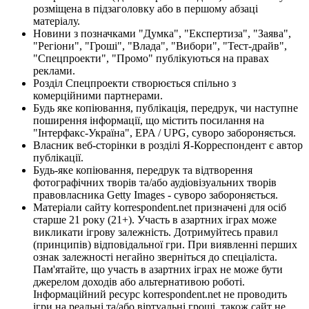
розміщена в підзаголовку або в першому абзаці
матеріалу.
Новини з позначками "Думка", "Експертиза", "Заява",
"Регіони", "Гроші", "Влада", "Вибори", "Тест-драйв",
"Спецпроекти", "Промо" публікуються на правах
реклами.
Розділ Спецпроекти створюється спільно з
комерційними партнерами.
Будь яке копіювання, публікація, передрук, чи наступне
поширення інформації, що містить посилання на
"Інтерфакс-Україна", EPA / UPG, суворо забороняється.
Власник веб-сторінки в розділі Я-Корреспондент є автор
публікації.
Будь-яке копіювання, передрук та відтворення
фотографічних творів та/або аудіовізуальних творів
правовласника Getty Images - суворо забороняється.
Матеріали сайту korrespondent.net призначені для осіб
старше 21 року (21+). Участь в азартних іграх може
викликати ігрову залежність. Дотримуйтесь правил
(принципів) відповідальної гри. При виявленні перших
ознак залежності негайно зверніться до спеціаліста.
Пам'ятайте, що участь в азартних іграх не може бути
джерелом доходів або альтернативою роботі.
Інформаційний ресурс korrespondent.net не проводить
ігри на реальні та/або віртуальні гроші, також сайт не