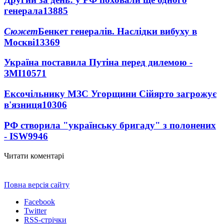
генерала
13885
Сюжет
Бенкет генералів. Наслідки вибуху в
Москві
13369
Україна поставила Путіна перед дилемою -
ЗМІ
10571
Ексочільнику МЗС Угорщини Сійярто загрожує
в'язниця
10306
РФ створила "українську бригаду" з полонених
- ISW
9946
Читати коментарі
Повна версія сайту
Facebook
Twitter
RSS-стрічки