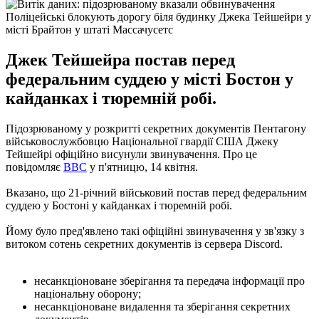
Поліцейські блокують дорогу біля будинку Джека Тейшейри у
місті Брайтон у штаті Массачусетс
Джек Тейшейра постав перед
федеральним суддею у місті Бостон у
кайданках і тюремній робі.
Підозрюваному у розкритті секретних документів Пентагону
військовослужбовцю Національної гвардії США Джеку
Тейшейрі офіційно висунули звинувачення. Про це
повідомляє
ВВС
у п'ятницю, 14 квітня.
Вказано, що 21-річний військовий постав перед федеральним
суддею у Бостоні у кайданках і тюремній робі.
Йому було пред'явлено такі офіційні звинувачення у зв'язку з
витоком сотень секретних документів із сервера Discord.
несанкціоноване зберігання та передача інформації про
національну оборону;
несанкціоноване видалення та зберігання секретних