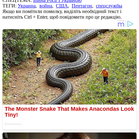
СПЕЦТЕМА:
Війна Росії з Україною
ТЕГИ:
Украина
,
война
,
США
,
Пентагон
,
спецслужбы
Якщо ви помітили помилку, виділіть необхідний текст і
натисніть Ctrl + Enter, щоб повідомити про це редакцію.