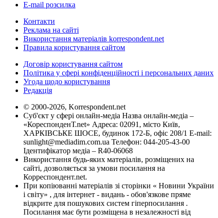
E-mail розсилка
Контакти
Реклама на сайті
Використання матеріалів korrespondent.net
Правила користування сайтом
Договір користування сайтом
Політика у сфері конфіденційності і персональних даних
Угода щодо користування
Редакція
© 2000-2026, Korrespondent.net
Суб'єкт у сфері онлайн-медіа Назва онлайн-медіа –
«КореспонденТ.net» Адреса: 02091, місто Київ,
ХАРКІВСЬКЕ ШОСЕ, будинок 172-Б, офіс 208/1 E-mail:
sunlight@mediadim.com.ua
Телефон: 044-205-43-00
Ідентифікатор медіа – R40-06068
Використання будь-яких матеріалів, розміщених на
сайті, дозволяється за умови посилання на
Корреспондент.net.
При копіюванні матеріалів зі сторінки « Новини України
і світу» , для інтернет - видань - обов'язкове пряме
відкрите для пошукових систем гіперпосилання .
Посилання має бути розміщена в незалежності від