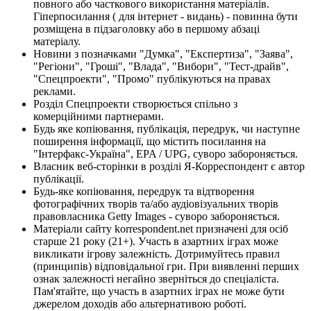
повного або часткового використання матеріалів.
Гіперпосилання ( для інтернет - видань) - повинна бути
розміщена в підзаголовку або в першому абзаці
матеріалу.
Новини з позначками "Думка", "Експертиза", "Заява",
"Регіони", "Гроші", "Влада", "Вибори", "Тест-драйв",
"Спецпроекти", "Промо" публікуються на правах
реклами.
Розділ Спецпроекти створюється спільно з
комерційними партнерами.
Будь яке копіювання, публікація, передрук, чи наступне
поширення інформації, що містить посилання на
"Інтерфакс-Україна", EPA / UPG, суворо забороняється.
Власник веб-сторінки в розділі Я-Корреспондент є автор
публікації.
Будь-яке копіювання, передрук та відтворення
фотографічних творів та/або аудіовізуальних творів
правовласника Getty Images - суворо забороняється.
Матеріали сайту korrespondent.net призначені для осіб
старше 21 року (21+). Участь в азартних іграх може
викликати ігрову залежність. Дотримуйтесь правил
(принципів) відповідальної гри. При виявленні перших
ознак залежності негайно зверніться до спеціаліста.
Пам'ятайте, що участь в азартних іграх не може бути
джерелом доходів або альтернативою роботі.