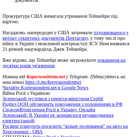
документів.
Прокуратура США вимагала утримання Тейшейри під
вартою.
Нагадаємо, напередодні у США затримали
підозрюваного у
витоку секретних документів Пентагону
, у тому числі про
війну в Україні і можливий контрнаступ ЗСУ. Ним виявився
21-річний нацгвардієць Джек Тейшейра.
Вже відомо, що Тейшейрі може загрожувати
покарання на
десятки років ув'язнення
.
Новини від
Кореспондент.net
у Telegram. Підписуйтесь на
наш канал
https://t.me/korrespondentnet
Читайте Korrespondent.net в Google News
Війна Росії з Україною
Зеленський зустрівся з прем'єр-міністром Сербії
Радбез ООН обговорить поводження з полоненими в РФ
Сюжет
Вторгнення Росії в Україну. Онлайн
Зеленський: В Україні не залишилося неушкоджених
електростанцій
Росіяни планують посилити "вільне полювання" на авто на
Херсонщині - ОВА