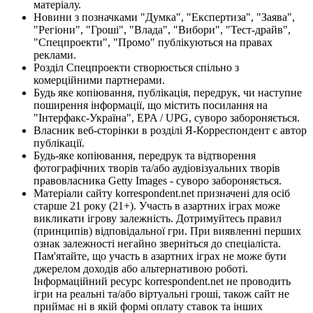
матеріалу.
Новини з позначками "Думка", "Експертиза", "Заява",
"Регіони", "Гроші", "Влада", "Вибори", "Тест-драйв",
"Спецпроекти", "Промо" публікуються на правах
реклами.
Розділ Спецпроекти створюється спільно з
комерційними партнерами.
Будь яке копіювання, публікація, передрук, чи наступне
поширення інформації, що містить посилання на
"Інтерфакс-Україна", EPA / UPG, суворо забороняється.
Власник веб-сторінки в розділі Я-Корреспондент є автор
публікації.
Будь-яке копіювання, передрук та відтворення
фотографічних творів та/або аудіовізуальних творів
правовласника Getty Images - суворо забороняється.
Матеріали сайту korrespondent.net призначені для осіб
старше 21 року (21+). Участь в азартних іграх може
викликати ігрову залежність. Дотримуйтесь правил
(принципів) відповідальної гри. При виявленні перших
ознак залежності негайно зверніться до спеціаліста.
Пам'ятайте, що участь в азартних іграх не може бути
джерелом доходів або альтернативою роботі.
Інформаційний ресурс korrespondent.net не проводить
ігри на реальні та/або віртуальні гроші, також сайт не
приймає ні в якій формі оплату ставок та інших