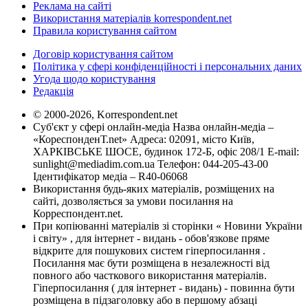
Реклама на сайті
Використання матеріалів korrespondent.net
Правила користування сайтом
Договір користування сайтом
Політика у сфері конфіденційності і персональних даних
Угода щодо користування
Редакція
© 2000-2026, Korrespondent.net
Суб'єкт у сфері онлайн-медіа Назва онлайн-медіа –
«КореспонденТ.net» Адреса: 02091, місто Київ,
ХАРКІВСЬКЕ ШОСЕ, будинок 172-Б, офіс 208/1 E-mail:
sunlight@mediadim.com.ua
Телефон: 044-205-43-00
Ідентифікатор медіа – R40-06068
Використання будь-яких матеріалів, розміщених на
сайті, дозволяється за умови посилання на
Корреспондент.net.
При копіюванні матеріалів зі сторінки « Новини України
і світу» , для інтернет - видань - обов'язкове пряме
відкрите для пошукових систем гіперпосилання .
Посилання має бути розміщена в незалежності від
повного або часткового використання матеріалів.
Гіперпосилання ( для інтернет - видань) - повинна бути
розміщена в підзаголовку або в першому абзаці