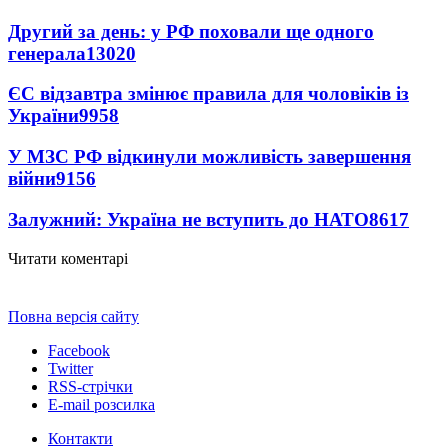
Другий за день: у РФ поховали ще одного
генерала
13020
ЄС відзавтра змінює правила для чоловіків із
України
9958
У МЗС РФ відкинули можливість завершення
війни
9156
Залужний: Україна не вступить до НАТО
8617
Читати коментарі
Повна версія сайту
Facebook
Twitter
RSS-стрічки
E-mail розсилка
Контакти