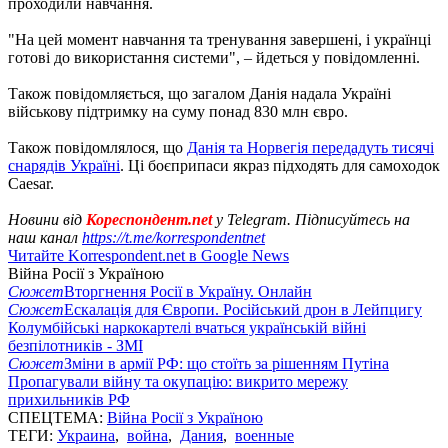
проходили навчання.
"На цей момент навчання та тренування завершені, і українці
готові до використання системи", – йдеться у повідомленні.
Також повідомляється, що загалом Данія надала Україні
військову підтримку на суму понад 830 млн євро.
Також повідомлялося, що
Данія та Норвегія передадуть тисячі
снарядів Україні
. Ці боєприпаси якраз підходять для самоходок
Caesar.
Новини від
Кореспондент.net
у Telegram. Підписуйтесь на
наш канал
https://t.me/korrespondentnet
Читайте Korrespondent.net в Google News
Війна Росії з Україною
Сюжет
Вторгнення Росії в Україну. Онлайн
Сюжет
Ескалація для Європи. Російський дрон в Лейпцигу
Колумбійські наркокартелі вчаться українській війні
безпілотників - ЗМІ
Сюжет
Зміни в армії РФ: що стоїть за рішенням Путіна
Пропагували війну та окупацію: викрито мережу
прихильників РФ
СПЕЦТЕМА:
Війна Росії з Україною
ТЕГИ:
Украина
,
война
,
Дания
,
военные