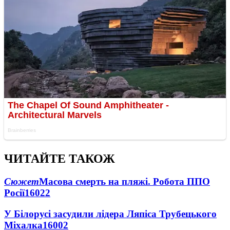
ЧИТАЙТЕ ТАКОЖ
Сюжет
Масова смерть на пляжі. Робота ППО
Росії
16022
У Білорусі засудили лідера Ляпіса Трубецького
Міхалка
16002