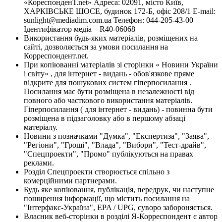
«КореспонденТ.net» Адреса: 02091, місто Київ,
ХАРКІВСЬКЕ ШОСЕ, будинок 172-Б, офіс 208/1 E-mail:
sunlight@mediadim.com.ua
Телефон: 044-205-43-00
Ідентифікатор медіа – R40-06068
Використання будь-яких матеріалів, розміщених на
сайті, дозволяється за умови посилання на
Корреспондент.net.
При копіюванні матеріалів зі сторінки « Новини України
і світу» , для інтернет - видань - обов'язкове пряме
відкрите для пошукових систем гіперпосилання .
Посилання має бути розміщена в незалежності від
повного або часткового використання матеріалів.
Гіперпосилання ( для інтернет - видань) - повинна бути
розміщена в підзаголовку або в першому абзаці
матеріалу.
Новини з позначками "Думка", "Експертиза", "Заява",
"Регіони", "Гроші", "Влада", "Вибори", "Тест-драйв",
"Спецпроекти", "Промо" публікуються на правах
реклами.
Розділ Спецпроекти створюється спільно з
комерційними партнерами.
Будь яке копіювання, публікація, передрук, чи наступне
поширення інформації, що містить посилання на
"Інтерфакс-Україна", EPA / UPG, суворо забороняється.
Власник веб-сторінки в розділі Я-Корреспондент є автор