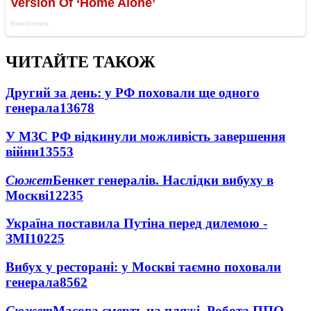
ЧИТАЙТЕ ТАКОЖ
Другий за день: у РФ поховали ще одного
генерала
13678
У МЗС РФ відкинули можливість завершення
війни
13553
Сюжет
Бенкет генералів. Наслідки вибуху в
Москві
12235
Україна поставила Путіна перед дилемою -
ЗМІ
10225
Вибух у ресторані: у Москві таємно поховали
генерала
8562
Сюжет
Масова смерть на пляжі. Робота ППО