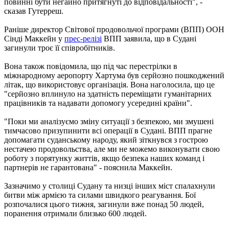
повинні бути негайно притягнуті до відповідальності", -
сказав Гутерреш.
Раніше директор Світової продовольчої програми (ВПП) ООН
Сінді Маккейн у
прес-релізі
ВПП заявила, що в Судані
загинули троє її співробітників.
Вона також повідомила, що під час перестрілки в
міжнародному аеропорту Хартума був серйозно пошкоджений
літак, що використовує організація. Вона наголосила, що це
"серйозно вплинуло на здатність переміщати гуманітарних
працівників та надавати допомогу усередині країни".
"Поки ми аналізуємо зміну ситуації з безпекою, ми змушені
тимчасово призупинити всі операції в Судані. ВПП прагне
допомагати суданському народу, який зіткнувся з гострою
нестачею продовольства, але ми не можемо виконувати свою
роботу з порятунку життів, якщо безпека наших команд і
партнерів не гарантована" - пояснила Маккейн.
Зазначимо у столиці Судану та низці інших міст спалахнули
битви між армією та силами швидкого реагування. Бої
розпочалися цього тижня, загинули вже понад 50 людей,
поранення отримали близько 600 людей.