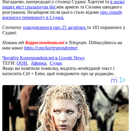
Нагадаємо, напередодні у столиці Судану Хартумі та
в низці
інших міст спалахнули бої
між армією та Силами швидкого
реагування. Незабаром після цього стало відомо
про спробу
воєнного перевороту в Судані.
Спочатку
повідомлялося про 25 загиблих
та 183 поранених у
Судані.
Новини від
Корреспондент.net
в Telegram. Підписуйтесь на
наш канал
https://t.me/korrespondentnet
Читайте Korrespondent.net в Google News
ТЕГИ:
ООН
,
Африка
,
Судан
Якщо ви помітили помилку, виділіть необхідний текст і
натисніть Ctrl + Enter, щоб повідомити про це редакцію.