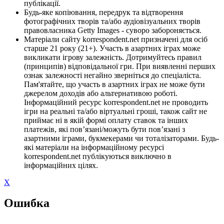
публікації.
Будь-яке копіювання, передрук та відтворення
фотографічних творів та/або аудіовізуальних творів
правовласника Getty Images - суворо забороняється.
Матеріали сайту korrespondent.net призначені для осіб
старше 21 року (21+). Участь в азартних іграх може
викликати ігрову залежність. Дотримуйтесь правил
(принципів) відповідальної гри. При виявленні перших
ознак залежності негайно зверніться до спеціаліста.
Пам'ятайте, що участь в азартних іграх не може бути
джерелом доходів або альтернативою роботі.
Інформаційний ресурс korrespondent.net не проводить
ігри на реальні та/або віртуальні гроші, також сайт не
приймає ні в якій формі оплату ставок та інших
платежів, які пов’язані/можуть бути пов’язані з
азартними іграми, букмекерами чи тоталізаторами. Будь-
які матеріали на інформаційному ресурсі
korrespondent.net публікуються виключно в
інформаційних цілях.
X
Ошибка