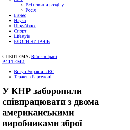
Всі новини розділу
Росія
Бізнес
Наука
Шоу-бізнес
Спорт
Lifestyle
БЛОГИ ЧИТАЧІВ
СПЕЦТЕМА:
Війна в Ірані
ВСІ ТЕМИ
Вступ України в ЄС
Теракт в Барселоні
У КНР заборонили
співпрацювати з двома
американськими
виробниками зброї