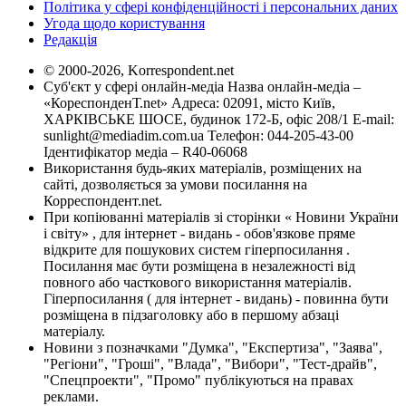
Політика у сфері конфіденційності і персональних даних
Угода щодо користування
Редакція
© 2000-2026, Korrespondent.net
Суб'єкт у сфері онлайн-медіа Назва онлайн-медіа –
«КореспонденТ.net» Адреса: 02091, місто Київ,
ХАРКІВСЬКЕ ШОСЕ, будинок 172-Б, офіс 208/1 E-mail:
sunlight@mediadim.com.ua
Телефон: 044-205-43-00
Ідентифікатор медіа – R40-06068
Використання будь-яких матеріалів, розміщених на
сайті, дозволяється за умови посилання на
Корреспондент.net.
При копіюванні матеріалів зі сторінки « Новини України
і світу» , для інтернет - видань - обов'язкове пряме
відкрите для пошукових систем гіперпосилання .
Посилання має бути розміщена в незалежності від
повного або часткового використання матеріалів.
Гіперпосилання ( для інтернет - видань) - повинна бути
розміщена в підзаголовку або в першому абзаці
матеріалу.
Новини з позначками "Думка", "Експертиза", "Заява",
"Регіони", "Гроші", "Влада", "Вибори", "Тест-драйв",
"Спецпроекти", "Промо" публікуються на правах
реклами.