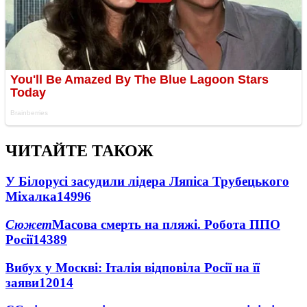
ЧИТАЙТЕ ТАКОЖ
У Білорусі засудили лідера Ляпіса Трубецького
Міхалка
14996
Сюжет
Масова смерть на пляжі. Робота ППО
Росії
14389
Вибух у Москві: Італія відповіла Росії на її
заяви
12014