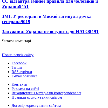
ЄС відзавтра змінює правила для чоловіків із
України
9451
ЗМІ: У ресторані в Москві загинула дочка
генерала
9019
Залужний: Україна не вступить до НАТО
8491
Читати коментарі
Повна версія сайту
Facebook
Twitter
RSS-стрічки
E-mail розсилка
Контакти
Реклама на сайті
Використання матеріалів korrespondent.net
Правила користування сайтом
Договір користування сайтом