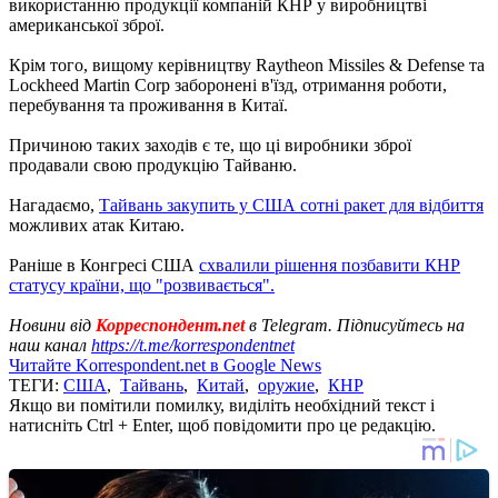
використанню продукції компаній КНР у виробництві
американської зброї.
Крім того, вищому керівництву Raytheon Missiles & Defense та
Lockheed Martin Corp заборонені в'їзд, отримання роботи,
перебування та проживання в Китаї.
Причиною таких заходів є те, що ці виробники зброї
продавали свою продукцію Тайваню.
Нагадаємо,
Тайвань закупить у США сотні ракет для відбиття
можливих атак Китаю.
Раніше в Конгресі США
схвалили рішення позбавити КНР
статусу країни, що "розвивається".
Новини від
Корреспондент.net
в Telegram. Підписуйтесь на
наш канал
https://t.me/korrespondentnet
Читайте Korrespondent.net в Google News
ТЕГИ:
США
,
Тайвань
,
Китай
,
оружие
,
КНР
Якщо ви помітили помилку, виділіть необхідний текст і
натисніть Ctrl + Enter, щоб повідомити про це редакцію.