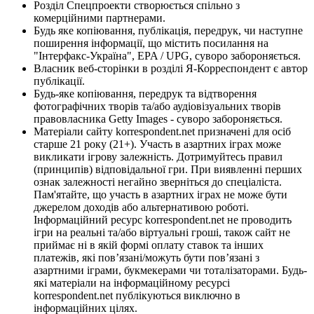
Розділ Спецпроекти створюється спільно з
комерційними партнерами.
Будь яке копіювання, публікація, передрук, чи наступне
поширення інформації, що містить посилання на
"Інтерфакс-Україна", EPA / UPG, суворо забороняється.
Власник веб-сторінки в розділі Я-Корреспондент є автор
публікації.
Будь-яке копіювання, передрук та відтворення
фотографічних творів та/або аудіовізуальних творів
правовласника Getty Images - суворо забороняється.
Матеріали сайту korrespondent.net призначені для осіб
старше 21 року (21+). Участь в азартних іграх може
викликати ігрову залежність. Дотримуйтесь правил
(принципів) відповідальної гри. При виявленні перших
ознак залежності негайно зверніться до спеціаліста.
Пам'ятайте, що участь в азартних іграх не може бути
джерелом доходів або альтернативою роботі.
Інформаційний ресурс korrespondent.net не проводить
ігри на реальні та/або віртуальні гроші, також сайт не
приймає ні в якій формі оплату ставок та інших
платежів, які пов’язані/можуть бути пов’язані з
азартними іграми, букмекерами чи тоталізаторами. Будь-
які матеріали на інформаційному ресурсі
korrespondent.net публікуються виключно в
інформаційних цілях.