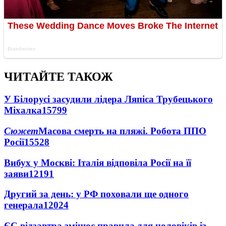
ЧИТАЙТЕ ТАКОЖ
У Білорусі засудили лідера Ляпіса Трубецького
Міхалка
15799
Сюжет
Масова смерть на пляжі. Робота ППО
Росії
15528
Вибух у Москві: Італія відповіла Росії на її
заяви
12191
Другий за день: у РФ поховали ще одного
генерала
12024
ЄС відзавтра змінює правила для чоловіків із