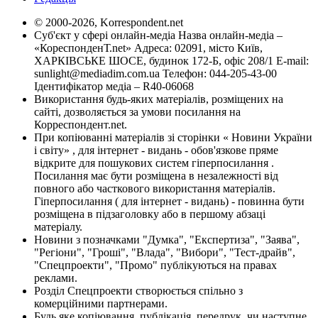
© 2000-2026, Korrespondent.net
Суб'єкт у сфері онлайн-медіа Назва онлайн-медіа –
«КореспонденТ.net» Адреса: 02091, місто Київ,
ХАРКІВСЬКЕ ШОСЕ, будинок 172-Б, офіс 208/1 E-mail:
sunlight@mediadim.com.ua
Телефон: 044-205-43-00
Ідентифікатор медіа – R40-06068
Використання будь-яких матеріалів, розміщених на
сайті, дозволяється за умови посилання на
Корреспондент.net.
При копіюванні матеріалів зі сторінки « Новини України
і світу» , для інтернет - видань - обов'язкове пряме
відкрите для пошукових систем гіперпосилання .
Посилання має бути розміщена в незалежності від
повного або часткового використання матеріалів.
Гіперпосилання ( для інтернет - видань) - повинна бути
розміщена в підзаголовку або в першому абзаці
матеріалу.
Новини з позначками "Думка", "Експертиза", "Заява",
"Регіони", "Гроші", "Влада", "Вибори", "Тест-драйв",
"Спецпроекти", "Промо" публікуються на правах
реклами.
Розділ Спецпроекти створюється спільно з
комерційними партнерами.
Будь яке копіювання, публікація, передрук, чи наступне