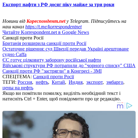
Експорт нафти з РФ досяг піку майже за три роки
Новини від
Кореспондент.net
у Telegram. Підписуйтесь на
наш канал
https://t.me/korrespondentnet
Читайте Korrespondent.net в Google News
Санкції проти Росії
Британія розширила санкції проти Росії
Остаточне рішення: суд Швеції передав Україні арештоване
судно Caffa
ЄС готує цілковиту заборону російської нафти
Військові структури РФ потрапили до "чорного списку" США
Санкції проти РФ "застрягли" в Конгресі - ЗМІ
СПЕЦТЕМА:
Санкції проти Росії
ТЕГИ:
Россия
,
нефть
,
Китай
,
Индия
,
экспорт
,
эмбарго
,
цены на нефть
Якщо ви помітили помилку, виділіть необхідний текст і
натисніть Ctrl + Enter, щоб повідомити про це редакцію.