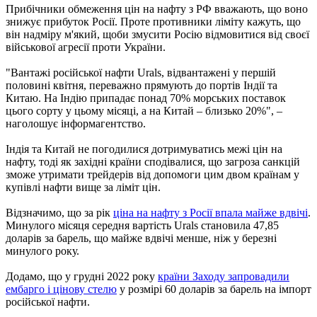
Прибічники обмеження цін на нафту з РФ вважають, що воно
знижує прибуток Росії. Проте противники ліміту кажуть, що
він надміру м'який, щоби змусити Росію відмовитися від своєї
військової агресії проти України.
"Вантажі російської нафти Urals, відвантажені у першій
половині квітня, переважно прямують до портів Індії та
Китаю. На Індію припадає понад 70% морських поставок
цього сорту у цьому місяці, а на Китай – близько 20%", –
наголошує інформагентство.
Індія та Китай не погодилися дотримуватись межі цін на
нафту, тоді як західні країни сподівалися, що загроза санкцій
зможе утримати трейдерів від допомоги цим двом країнам у
купівлі нафти вище за ліміт цін.
Відзначимо, що за рік
ціна на нафту з Росії впала майже вдвічі
.
Минулого місяця середня вартість Urals становила 47,85
доларів за барель, що майже вдвічі менше, ніж у березні
минулого року.
Додамо, що у грудні 2022 року
країни Заходу запровадили
ембарго і цінову стелю
у розмірі 60 доларів за барель на імпорт
російської нафти.