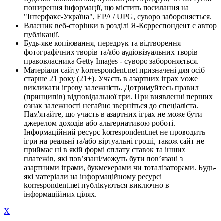
поширення інформації, що містить посилання на
"Інтерфакс-Україна", EPA / UPG, суворо забороняється.
Власник веб-сторінки в розділі Я-Корреспондент є автор
публікації.
Будь-яке копіювання, передрук та відтворення
фотографічних творів та/або аудіовізуальних творів
правовласника Getty Images - суворо забороняється.
Матеріали сайту korrespondent.net призначені для осіб
старше 21 року (21+). Участь в азартних іграх може
викликати ігрову залежність. Дотримуйтесь правил
(принципів) відповідальної гри. При виявленні перших
ознак залежності негайно зверніться до спеціаліста.
Пам'ятайте, що участь в азартних іграх не може бути
джерелом доходів або альтернативою роботі.
Інформаційний ресурс korrespondent.net не проводить
ігри на реальні та/або віртуальні гроші, також сайт не
приймає ні в якій формі оплату ставок та інших
платежів, які пов’язані/можуть бути пов’язані з
азартними іграми, букмекерами чи тоталізаторами. Будь-
які матеріали на інформаційному ресурсі
korrespondent.net публікуються виключно в
інформаційних цілях.
X