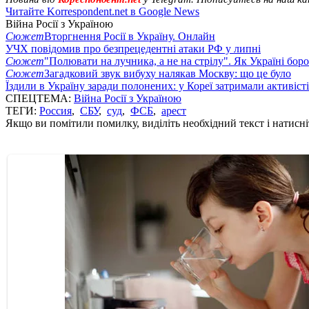
Читайте Korrespondent.net в Google News
Війна Росії з Україною
Сюжет
Вторгнення Росії в Україну. Онлайн
УЧХ повідомив про безпрецедентні атаки РФ у липні
Сюжет
"Полювати на лучника, а не на стрілу". Як Україні бор
Сюжет
Загадковий звук вибуху налякав Москву: що це було
Їздили в Україну заради полонених: у Кореї затримали активіст
СПЕЦТЕМА:
Війна Росії з Україною
ТЕГИ:
Россия
,
СБУ
,
суд
,
ФСБ
,
арест
Якщо ви помітили помилку, виділіть необхідний текст і натисніт