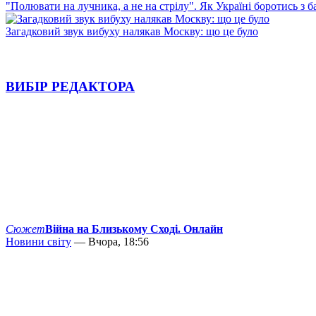
"Полювати на лучника, а не на стрілу". Як Україні боротись з 
Загадковий звук вибуху налякав Москву: що це було
ВИБІР РЕДАКТОРА
Сюжет
Війна на Близькому Сході. Онлайн
Новини світу
— Вчора, 18:56