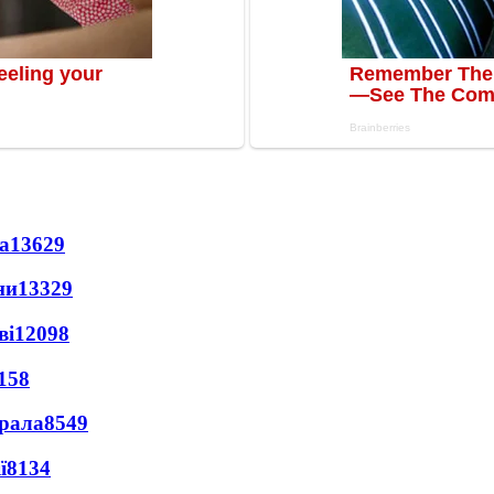
а
13629
ни
13329
ві
12098
158
ерала
8549
ї
8134