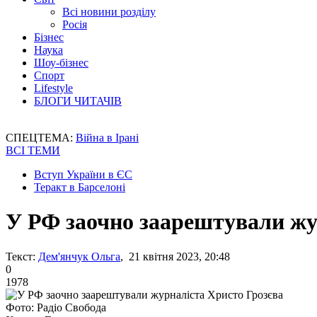
Всі новини розділу
Росія
Бізнес
Наука
Шоу-бізнес
Спорт
Lifestyle
БЛОГИ ЧИТАЧІВ
СПЕЦТЕМА:
Війна в Ірані
ВСІ ТЕМИ
Вступ України в ЄС
Теракт в Барселоні
У РФ заочно заарештували жу
Текст:
Дем'янчук Ольга
, 21 квітня 2023, 20:48
0
1978
Фото: Радіо Свобода