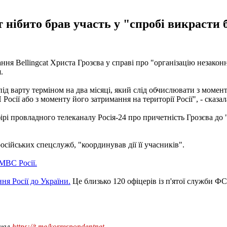
нібито брав участь у "спробі викрасти бо
ня Bellingcat Христа Грозєва у справі про "організацію незако
.
під варту терміном на два місяці, який слід обчислювати з момен
сії або з моменту його затримання на території Росії", - сказал
і провладного телеканалу Росія-24 про причетність Грозєва до 
осійських спецслужб, "координував дії її учасників".
МВС Росії.
ня Росії до України.
Це близько 120 офіцерів із п'ятої служби ФСБ
анал
https://t.me/korrespondentnet