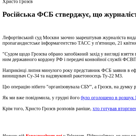
Христо Грозєв
Російська ФСБ стверджує, що журналіст 
Лефортівський суд Москви заочно заарештував журналіста видан
пропагандистське інформагентство ТАСС у п'ятницю, 21 квітня
"Судом щодо Грозєва обрано запобіжний захід у вигляді взяття 
ним державного кордону РФ і передачі конвойної службі ФСВП Ро
Наприкінці липня минулого року представник ФСБ заявив в ефір
винищувач Су-34 та надзвуковий ракетоносець Ту-22 М3.
Цю операцію нібито "організовувала СБУ", а Грозєв, на думку р
Як ми вже повідомила, у грудні його
було оголошено в розшук 
Крім того, Христо Грозєв розповів раніше,
хто готував вторгнен
Новини від
Кореспондент.net
у Telegram. Підписуйтесь на наш к