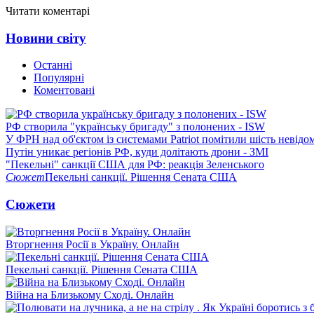
Читати коментарі
Новини світу
Останні
Популярні
Коментовані
РФ створила "українську бригаду" з полонених - ISW
У ФРН над об'єктом із системами Patriot помітили шість невідо
Путін уникає регіонів РФ, куди долітають дрони - ЗМІ
"Пекельні" санкції США для РФ: реакція Зеленського
Сюжет
Пекельні санкції. Рішення Сената США
Сюжети
Вторгнення Росії в Україну. Онлайн
Пекельні санкції. Рішення Сената США
Війна на Близькому Сході. Онлайн