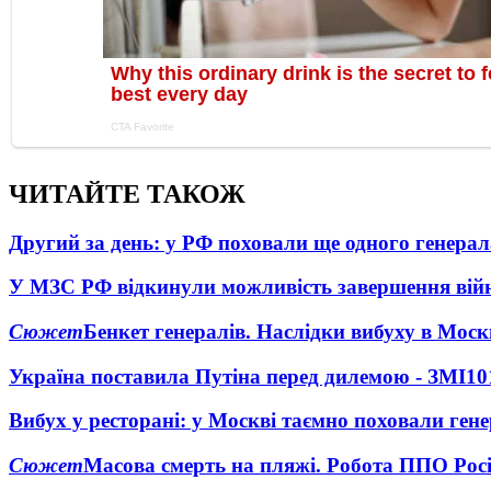
ЧИТАЙТЕ ТАКОЖ
Другий за день: у РФ поховали ще одного генерал
У МЗС РФ відкинули можливість завершення вій
Сюжет
Бенкет генералів. Наслідки вибуху в Моск
Україна поставила Путіна перед дилемою - ЗМІ
10
Вибух у ресторані: у Москві таємно поховали ген
Сюжет
Масова смерть на пляжі. Робота ППО Росі