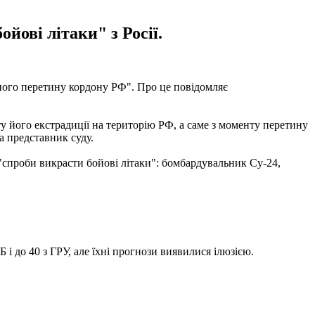
йові літаки" з Росії.
нного перетину кордону РФ". Про це повідомляє
ту його екстрадиції на територію РФ, а саме з моменту перетину
а представник суду.
"спроби викрасти бойові літаки": бомбардувальник Су-24,
 і до 40 з ГРУ, але їхні прогнози виявилися ілюзією.