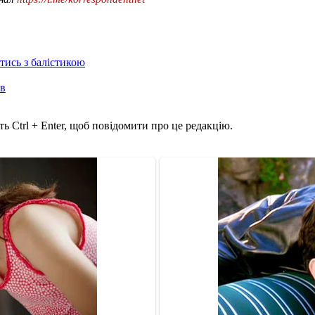
отись з балістикою
ів
ь Ctrl + Enter, щоб повідомити про це редакцію.