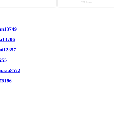
ни
13749
а
13706
ві
12357
255
ерала
8572
ї
8186