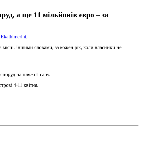
уд, а ще 11 мільйонів євро – за
є
Ekathimerini
.
а місці. Іншими словами, за кожен рік, коли власники не
споруд на пляжі Псару.
рові 4-11 квітня.