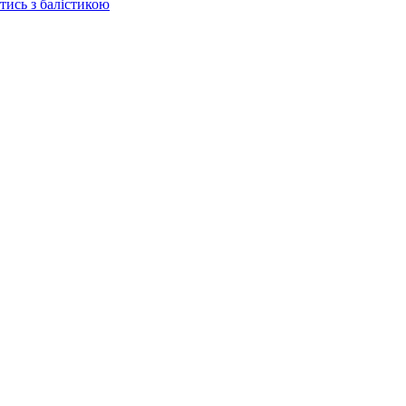
отись з балістикою