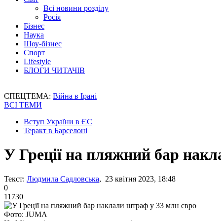
Всі новини розділу
Росія
Бізнес
Наука
Шоу-бізнес
Спорт
Lifestyle
БЛОГИ ЧИТАЧІВ
СПЕЦТЕМА:
Війна в Ірані
ВСІ ТЕМИ
Вступ України в ЄС
Теракт в Барселоні
У Греції на пляжний бар накл
Текст:
Людмила Садловська
, 23 квітня 2023, 18:48
0
11730
Фото: JUMA