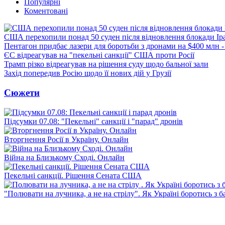
Популярні
Коментовані
США перехопили понад 50 суден після відновлення блокади Ір
Пентагон придбає лазери для боротьби з дронами на $400 млн -
ЄС відреагував на "пекельні санкції" США проти Росії
Трамп різко відреагував на рішення суду щодо бальної зали
Захід попередив Росію щодо її нових дій у Грузії
Сюжети
Підсумки 07.08: "Пекельні" санкції і "парад" дронів
Вторгнення Росії в Україну. Онлайн
Війна на Близькому Сході. Онлайн
Пекельні санкції. Рішення Сената США
"Полювати на лучника, а не на стрілу". Як Україні боротись з 