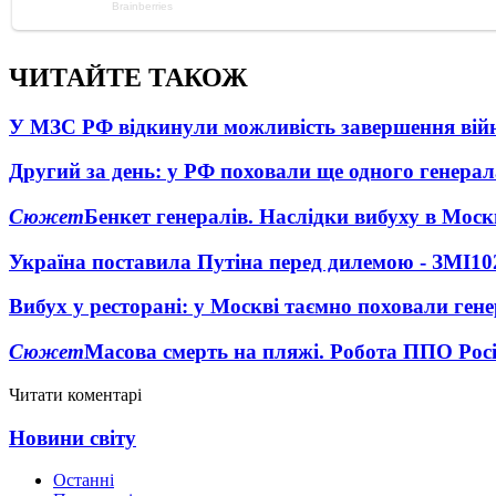
ЧИТАЙТЕ ТАКОЖ
У МЗС РФ відкинули можливість завершення вій
Другий за день: у РФ поховали ще одного генерал
Сюжет
Бенкет генералів. Наслідки вибуху в Моск
Україна поставила Путіна перед дилемою - ЗМІ
10
Вибух у ресторані: у Москві таємно поховали ген
Сюжет
Масова смерть на пляжі. Робота ППО Росі
Читати коментарі
Новини світу
Останні