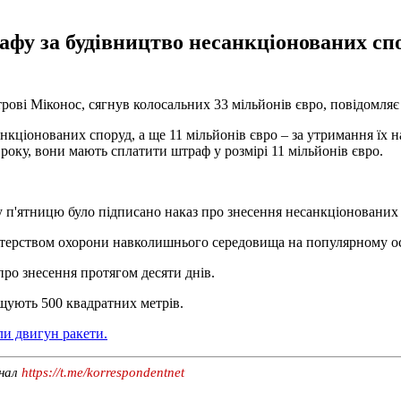
афу за будівництво несанкціонованих спор
ові Міконос, сягнув колосальних 33 мільйонів євро, повідомля
нкціонованих споруд, а ще 11 мільйонів євро – за утримання їх н
оку, вони мають сплатити штраф у розмірі 11 мільйонів євро.
у п'ятницю було підписано наказ про знесення несанкціонованих 
стерством охорони навколишнього середовища на популярному ост
ро знесення протягом десяти днів.
ищують 500 квадратних метрів.
ли двигун ракети.
анал
https://t.me/korrespondentnet