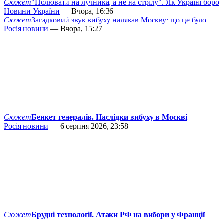
Сюжет
"Полювати на лучника, а не на стрілу". Як Україні бор
Новини України
— Вчора, 16:36
Сюжет
Загадковий звук вибуху налякав Москву: що це було
Росія новини
— Вчора, 15:27
Сюжет
Бенкет генералів. Наслідки вибуху в Москві
Росія новини
— 6 серпня 2026, 23:58
Сюжет
Брудні технології. Атаки РФ на вибори у Франції