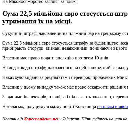
На Міконосі жорстко взялися за пляжі
Сума 22,5 мільйона євро стосується штр
утримання їх на місці.
Сукупний штраф, накладений на пляжний бар на грецькому остр
Сума 22,5 мільйона євро стосується штрафу за будівництво неса
прибирають споруди, визнані незаконними, починаючи з цього р
Власник має право подати апеляцію протягом 10 днів.
На додаток до штрафу, накладеного на цей конкретний заклад, 
Наказ було видано за результатами перевірок, проведених Міні
Власник у цьому випадку також має право оскаржити рішення п
За даними інспекторів, площі, які підлягають знесенню, перев
Нагадаємо, що у румунському повіті Констанца
на пляжі вияви
Новини від
Кореспондент.net
у Telegram. Підписуйтесь на наш к