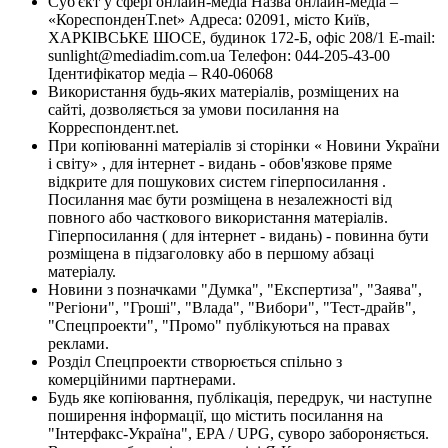
Суб'єкт у сфері онлайн-медіа Назва онлайн-медіа –
«КореспонденТ.net» Адреса: 02091, місто Київ,
ХАРКІВСЬКЕ ШОСЕ, будинок 172-Б, офіс 208/1 E-mail:
sunlight@mediadim.com.ua
Телефон: 044-205-43-00
Ідентифікатор медіа – R40-06068
Використання будь-яких матеріалів, розміщених на
сайті, дозволяється за умови посилання на
Корреспондент.net.
При копіюванні матеріалів зі сторінки « Новини України
і світу» , для інтернет - видань - обов'язкове пряме
відкрите для пошукових систем гіперпосилання .
Посилання має бути розміщена в незалежності від
повного або часткового використання матеріалів.
Гіперпосилання ( для інтернет - видань) - повинна бути
розміщена в підзаголовку або в першому абзаці
матеріалу.
Новини з позначками "Думка", "Експертиза", "Заява",
"Регіони", "Гроші", "Влада", "Вибори", "Тест-драйв",
"Спецпроекти", "Промо" публікуються на правах
реклами.
Розділ Спецпроекти створюється спільно з
комерційними партнерами.
Будь яке копіювання, публікація, передрук, чи наступне
поширення інформації, що містить посилання на
"Інтерфакс-Україна", EPA / UPG, суворо забороняється.