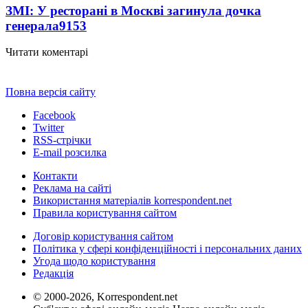
ЗМІ: У ресторані в Москві загинула дочка
генерала
9153
Читати коментарі
Повна версія сайту
Facebook
Twitter
RSS-стрічки
E-mail розсилка
Контакти
Реклама на сайті
Використання матеріалів korrespondent.net
Правила користування сайтом
Договір користування сайтом
Політика у сфері конфіденційності і персональних даних
Угода щодо користування
Редакція
© 2000-2026, Korrespondent.net