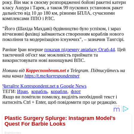
року. Він має в своєму розпорядженні бойові ракетні катери
класу Ашура і Тарек, а також 99 пускових установок ракет
дальністю від 10 до 180 км, різними БПЛА, сучасними
комплексами ППО і РЛС.
"Його (Шахіда Махдаві) будівництво було успіхом, і зараз
вітчизняні фахівці займаються створенням кораблів нового
покоління та модернізацією існуючих", – зазначив Тангсірі.
Раніше Іран вперше
показав підземну авіабазу Огаб-44
. Цей
тактичний об'єкт має можливість приймати та
використовувати нові винищувачі ВПС.
Новини від
Корреспондент.net
в Telegram. Підписуйтесь на
наш канал
https://t.me/korrespondentnet
Читайте Korrespondent.net в Google News
ТЕГИ:
Иран
,
корабль
,
корабли
,
флот
Якщо ви помітили помилку, виділіть необхідний текст і
натисніть Ctrl + Enter, щоб повідомити про це редакцію.