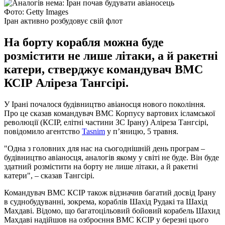
Фото: Getty Images
Іран активно розбудовує свій флот
На борту корабля можна буде
розмістити не лише літаки, а й ракетні
катери, стверджує командувач ВМС
КСІР Аліреза Тангсірі.
У Ірані почалося будівництво авіаносця нового покоління.
Про це сказав командувач ВМС Корпусу вартових ісламської
революції (КСІР, елітні частини ЗС Ірану) Аліреза Тангсірі,
повідомило агентство
Tasnim
у п’яницю, 5 травня.
"Одна з головних для нас на сьогоднішній день програм –
будівництво авіаносця, аналогів якому у світі не буде. Він буде
здатний розмістити на борту не лише літаки, а й ракетні
катери", – сказав Тангсірі.
Командувач ВМС КСІР також відзначив багатий досвід Ірану
в суднобудуванні, зокрема, кораблів Шахід Рудакі та Шахід
Махдаві. Відомо, що багатоцільовий бойовий корабель Шахид
Махдаві надійшов на озброєння ВМС КСІР у березні цього