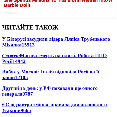
ЧИТАЙТЕ ТАКОЖ
У Білорусі засудили лідера Ляпіса Трубецького
Міхалка
15513
Сюжет
Масова смерть на пляжі. Робота ППО
Росії
14942
Вибух у Москві: Італія відповіла Росії на її
заяви
12105
Другий за день: у РФ поховали ще одного
генерала
9787
ЄС відзавтра змінює правила для чоловіків із
України
9665