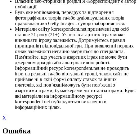
Власник веб-сторінки в розділі Я-Корреспондент є автор
публікації.
Будь-яке копіювання, передрук та відтворення
фотографічних творів та/або аудіовізуальних творів
правовласника Getty Images - суворо забороняється.
Матеріали сайту korrespondent.net призначені для осіб
старше 21 року (21+). Участь в азартних іграх може
викликати ігрову залежність. Дотримуйтесь правил
(принципів) відповідальної гри. При виявленні перших
ознак залежності негайно зверніться до спеціаліста.
Пам'ятайте, що участь в азартних іграх не може бути
джерелом доходів або альтернативою роботі.
Інформаційний ресурс korrespondent.net не проводить
ігри на реальні та/або віртуальні гроші, також сайт не
приймає ні в якій формі оплату ставок та інших
платежів, які пов’язані/можуть бути пов’язані з
азартними іграми, букмекерами чи тоталізаторами. Будь-
які матеріали на інформаційному ресурсі
korrespondent.net публікуються виключно в
інформаційних цілях.
X
Ошибка