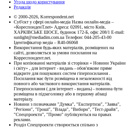
Угода щодо користування
Редакція
© 2000-2026, Korrespondent.net
Суб'єкт у сфері онлайн-медіа Назва онлайн-медіа –
«КореспонденТ.net» Адреса: 02091, місто Київ,
ХАРКІВСЬКЕ ШОСЕ, будинок 172-Б, офіс 208/1 E-mail:
sunlight@mediadim.com.ua
Телефон: 044-205-43-00
Ідентифікатор медіа – R40-06068
Використання будь-яких матеріалів, розміщених на
сайті, дозволяється за умови посилання на
Корреспондент.net.
При копіюванні матеріалів зі сторінки « Новини України
і світу» , для інтернет - видань - обов'язкове пряме
відкрите для пошукових систем гіперпосилання .
Посилання має бути розміщена в незалежності від
повного або часткового використання матеріалів.
Гіперпосилання ( для інтернет - видань) - повинна бути
розміщена в підзаголовку або в першому абзаці
матеріалу.
Новини з позначками "Думка", "Експертиза", "Заява",
"Регіони", "Гроші", "Влада", "Вибори", "Тест-драйв",
"Спецпроекти", "Промо" публікуються на правах
реклами.
Розділ Спецпроекти створюється спільно з