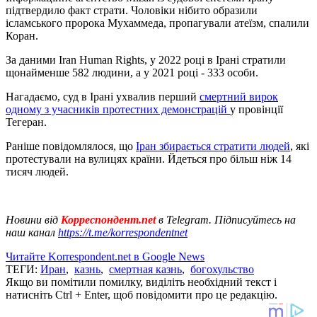
підтвердило факт страти. Чоловіки нібито образили
ісламського пророка Мухаммеда, пропагували атеїзм, спалили
Коран.
За даними Iran Human Rights, у 2022 році в Ірані стратили
щонайменше 582 людини, а у 2021 році - 333 особи.
Нагадаємо, суд в Ірані ухвалив перший
смертний вирок
одному з учасників протестних демонстрацій
у провінції
Тегеран.
Раніше повідомлялося, що
Іран збирається стратити людей
, які
протестували на вулицях країни. Йдеться про більш ніж 14
тисяч людей.
Новини від
Корреспондент.net
в Telegram. Підписуйтесь на
наш канал
https://t.me/korrespondentnet
Читайте Korrespondent.net в Google News
ТЕГИ:
Иран
,
казнь
,
смертная казнь
,
богохульство
Якщо ви помітили помилку, виділіть необхідний текст і
натисніть Ctrl + Enter, щоб повідомити про це редакцію.