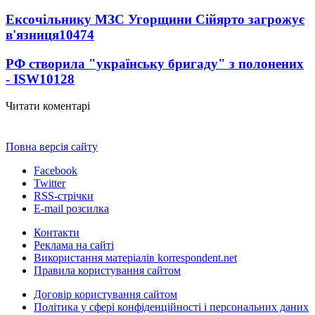
Ексочільнику МЗС Угорщини Сійярто загрожує
в'язниця
10474
РФ створила "українську бригаду" з полонених
- ISW
10128
Читати коментарі
Повна версія сайту
Facebook
Twitter
RSS-стрічки
E-mail розсилка
Контакти
Реклама на сайті
Використання матеріалів korrespondent.net
Правила користування сайтом
Договір користування сайтом
Політика у сфері конфіденційності і персональних даних