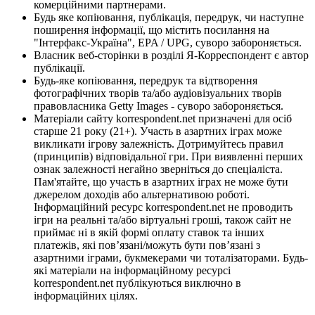
комерційними партнерами.
Будь яке копіювання, публікація, передрук, чи наступне
поширення інформації, що містить посилання на
"Інтерфакс-Україна", EPA / UPG, суворо забороняється.
Власник веб-сторінки в розділі Я-Корреспондент є автор
публікації.
Будь-яке копіювання, передрук та відтворення
фотографічних творів та/або аудіовізуальних творів
правовласника Getty Images - суворо забороняється.
Матеріали сайту korrespondent.net призначені для осіб
старше 21 року (21+). Участь в азартних іграх може
викликати ігрову залежність. Дотримуйтесь правил
(принципів) відповідальної гри. При виявленні перших
ознак залежності негайно зверніться до спеціаліста.
Пам'ятайте, що участь в азартних іграх не може бути
джерелом доходів або альтернативою роботі.
Інформаційний ресурс korrespondent.net не проводить
ігри на реальні та/або віртуальні гроші, також сайт не
приймає ні в якій формі оплату ставок та інших
платежів, які пов’язані/можуть бути пов’язані з
азартними іграми, букмекерами чи тоталізаторами. Будь-
які матеріали на інформаційному ресурсі
korrespondent.net публікуються виключно в
інформаційних цілях.