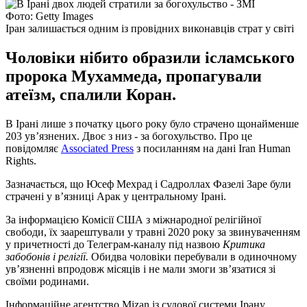
Фото: Getty Images
Іран залишається одним із провідних виконавців страт у світі
Чоловіки нібито образили ісламського
пророка Мухаммеда, пропагували
атеїзм, спалили Коран.
В Ірані лише з початку цього року було страчено щонайменше
203 ув’язнених. Двоє з низ - за богохульство. Про це
повідомляє
Associated Press
з посиланням на дані Iran Human
Rights.
Зазначається, що Юсеф Мехрад і Садроллах Фазелі Заре були
страчені у в’язниці Арак у центральному Ірані.
За інформацією Комісії США з міжнародної релігійної
свободи, їх заарештували у травні 2020 року за звинуваченням
у причетності до Телеграм-каналу під назвою
Критика
забобонів і релігії.
Обидва чоловіки перебували в одиночному
ув’язненні впродовж місяців і не мали змоги зв’язатися зі
своїми родинами.
Інформаційне агентство Mizan із судової системи Ірану