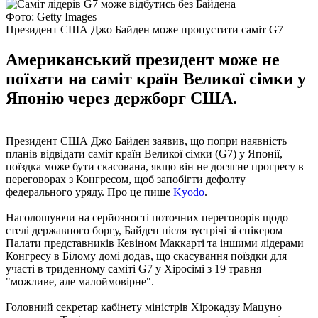
Фото: Getty Images
Президент США Джо Байден може пропустити саміт G7
Американський президент може не
поїхати на саміт країн Великої сімки у
Японію через держборг США.
Президент США Джо Байден заявив, що попри наявність
планів відвідати саміт країн Великої сімки (G7) у Японії,
поїздка може бути скасована, якщо він не досягне прогресу в
переговорах з Конгресом, щоб запобігти дефолту
федерального уряду. Про це пише
Kyodo
.
Наголошуючи на серйозності поточних переговорів щодо
стелі державного боргу, Байден після зустрічі зі спікером
Палати представників Кевіном Маккарті та іншими лідерами
Конгресу в Білому домі додав, що скасування поїздки для
участі в триденному саміті G7 у Хіросімі з 19 травня
"можливе, але малоймовірне".
Головний секретар кабінету міністрів Хірокадзу Мацуно