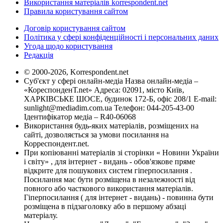
Використання матеріалів korrespondent.net
Правила користування сайтом
Договір користування сайтом
Політика у сфері конфіденційності і персональних даних
Угода щодо користування
Редакція
© 2000-2026, Korrespondent.net
Суб'єкт у сфері онлайн-медіа Назва онлайн-медіа –
«КореспонденТ.net» Адреса: 02091, місто Київ,
ХАРКІВСЬКЕ ШОСЕ, будинок 172-Б, офіс 208/1 E-mail:
sunlight@mediadim.com.ua
Телефон: 044-205-43-00
Ідентифікатор медіа – R40-06068
Використання будь-яких матеріалів, розміщених на
сайті, дозволяється за умови посилання на
Корреспондент.net.
При копіюванні матеріалів зі сторінки « Новини України
і світу» , для інтернет - видань - обов'язкове пряме
відкрите для пошукових систем гіперпосилання .
Посилання має бути розміщена в незалежності від
повного або часткового використання матеріалів.
Гіперпосилання ( для інтернет - видань) - повинна бути
розміщена в підзаголовку або в першому абзаці
матеріалу.