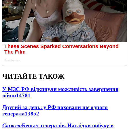
ЧИТАЙТЕ ТАКОЖ
У МЗС РФ відкинули можливість завершення
війни
14781
Другий за день: у РФ поховали ще одного
генерала
13852
Сюжет
Бенкет генералів. Наслідки вибуху в