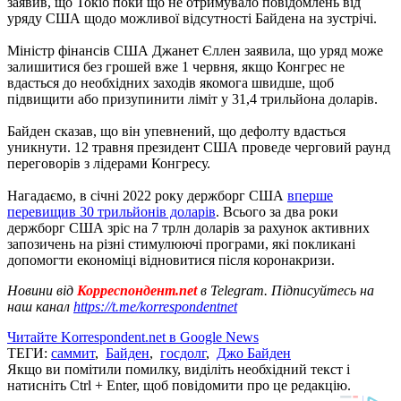
заявив, що Токіо поки що не отримувало повідомлень від
уряду США щодо можливої відсутності Байдена на зустрічі.
Міністр фінансів США Джанет Єллен заявила, що уряд може
залишитися без грошей вже 1 червня, якщо Конгрес не
вдасться до необхідних заходів якомога швидше, щоб
підвищити або призупинити ліміт у 31,4 трильйона доларів.
Байден сказав, що він упевнений, що дефолту вдасться
уникнути. 12 травня президент США проведе черговий раунд
переговорів з лідерами Конгресу.
Нагадаємо, в січні 2022 року держборг США
вперше
перевищив 30 трильйонів доларів
. Всього за два роки
держборг США зріс на 7 трлн доларів за рахунок активних
запозичень на різні стимулюючі програми, які покликані
допомогти економіці відновитися після коронакризи.
Новини від
Корреспондент.net
в Telegram. Підписуйтесь на
наш канал
https://t.me/korrespondentnet
Читайте Korrespondent.net в Google News
ТЕГИ:
саммит
,
Байден
,
госдолг
,
Джо Байден
Якщо ви помітили помилку, виділіть необхідний текст і
натисніть Ctrl + Enter, щоб повідомити про це редакцію.