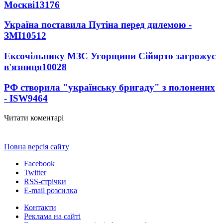
Москві
13176
Україна поставила Путіна перед дилемою -
ЗМІ
10512
Ексочільнику МЗС Угорщини Сійярто загрожує
в'язниця
10028
РФ створила "українську бригаду" з полонених
- ISW
9464
Читати коментарі
Повна версія сайту
Facebook
Twitter
RSS-стрічки
E-mail розсилка
Контакти
Реклама на сайті