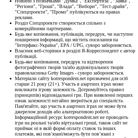
Новини з позначками "Думка", "Експертиза", "Заява",
"Регіони", "Гроші", "Влада", "Вибори", "Тест-драйв",
"Спецпроекти", "Промо" публікуються на правах
реклами.
Розділ Спецпроекти створюється спільно з
комерційними партнерами.
Будь яке копіювання, публікація, передрук, чи наступне
поширення інформації, що містить посилання на
"Інтерфакс-Україна", EPA / UPG, суворо забороняється.
Власник веб-сторінки в розділі Я-Корреспондент є автор
публікації.
Будь-яке копіювання, передрук та відтворення
фотографічних творів та/або аудіовізуальних творів
правовласника Getty Images - суворо забороняється.
Матеріали сайту korrespondent.net призначені для осіб
старше 21 року (21+). Участь в азартних іграх може
викликати ігрову залежність. Дотримуйтесь правил
(принципів) відповідальної гри. При виявленні перших
ознак залежності негайно зверніться до спеціаліста.
Пам'ятайте, що участь в азартних іграх не може бути
джерелом доходів або альтернативою роботі.
Інформаційний ресурс korrespondent.net не проводить
ігри на реальні та/або віртуальні гроші, також сайт не
приймає ні в якій формі оплату ставок та інших
платежів, які пов’язані/можуть бути пов’язані з