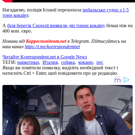
Нагадаємо, поліція Іспанії перехопила
рибальське судно з 1,5
тонн кокаїну
.
А
біля берегів Сицилії виявили дві тонни кокаїну
більш ніж на
400 млн. євро.
Новини від
Корреспондент.net
в Telegram. Підписуйтесь на
наш канал
https://t.me/korrespondentnet
Читайте Korrespondent.net в Google News
ТЕГИ:
наркотики
,
Италия
,
собака
,
кокаин
,
пес
Якщо ви помітили помилку, виділіть необхідний текст і
натисніть Ctrl + Enter, щоб повідомити про це редакцію.