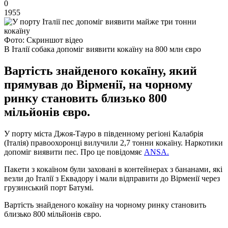
0
1955
Фото: Скриншот відео
В Італії собака допоміг виявити кокаїну на 800 млн євро
Вартість знайденого кокаїну, який
прямував до Вірменії, на чорному
ринку становить близько 800
мільйонів євро.
У порту міста Джоя-Тауро в південному регіоні Калабрія
(Італія) правоохоронці вилучили 2,7 тонни кокаїну. Наркотики
допоміг виявити пес. Про це повідомяє
ANSA.
Пакети з кокаїном були заховані в контейнерах з бананами, які
везли до Італії з Еквадору і мали відправити до Вірменії через
грузинський порт Батумі.
Вартість знайденого кокаїну на чорному ринку становить
близько 800 мільйонів євро.