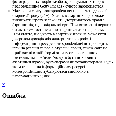
фотографічних творів та/або аудіовізуальних творів
правовласника Getty Images - суворо забороняється.
Матеріали сайту korrespondent.net призначені для осіб
старше 21 року (21+). Участь в азартних іграх може
викликати ігрову залежність. Дотримуйтесь правил
(принципів) відповідальної гри. При виявленні перших
ознак залежності негайно зверніться до спеціаліста.
Пам'ятайте, що участь в азартних іграх не може бути
джерелом доходів або альтернативою роботі.
Інформаційний ресурс korrespondent.net не проводить
ігри на реальні та/або віртуальні гроші, також сайт не
приймає ні в якій формі оплату ставок та інших
платежів, які пов’язані/можуть бути пов’язані з
азартними іграми, букмекерами чи тоталізаторами. Будь-
які матеріали на інформаційному ресурсі
korrespondent.net публікуються виключно в
інформаційних цілях.
X
Ошибка