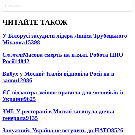
ЧИТАЙТЕ ТАКОЖ
У Білорусі засудили лідера Ляпіса Трубецького
Міхалка
15398
Сюжет
Масова смерть на пляжі. Робота ППО
Росії
14842
Вибух у Москві: Італія відповіла Росії на її
заяви
12086
ЄС відзавтра змінює правила для чоловіків із
України
9625
ЗМІ: У ресторані в Москві загинула дочка
генерала
9135
Залужний: Україна не вступить до НАТО
8526