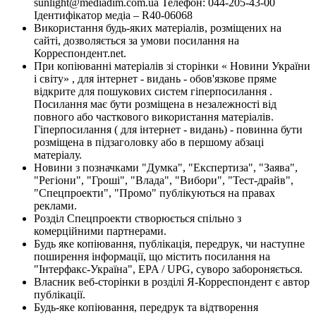
sunlight@mediadim.com.ua
Телефон: 044-205-43-00
Ідентифікатор медіа – R40-06068
Використання будь-яких матеріалів, розміщених на
сайті, дозволяється за умови посилання на
Корреспондент.net.
При копіюванні матеріалів зі сторінки « Новини України
і світу» , для інтернет - видань - обов'язкове пряме
відкрите для пошукових систем гіперпосилання .
Посилання має бути розміщена в незалежності від
повного або часткового використання матеріалів.
Гіперпосилання ( для інтернет - видань) - повинна бути
розміщена в підзаголовку або в першому абзаці
матеріалу.
Новини з позначками "Думка", "Експертиза", "Заява",
"Регіони", "Гроші", "Влада", "Вибори", "Тест-драйв",
"Спецпроекти", "Промо" публікуються на правах
реклами.
Розділ Спецпроекти створюється спільно з
комерційними партнерами.
Будь яке копіювання, публікація, передрук, чи наступне
поширення інформації, що містить посилання на
"Інтерфакс-Україна", EPA / UPG, суворо забороняється.
Власник веб-сторінки в розділі Я-Корреспондент є автор
публікації.
Будь-яке копіювання, передрук та відтворення