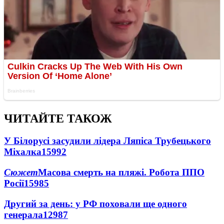
ЧИТАЙТЕ ТАКОЖ
У Білорусі засудили лідера Ляпіса Трубецького
Міхалка
15992
Сюжет
Масова смерть на пляжі. Робота ППО
Росії
15985
Другий за день: у РФ поховали ще одного
генерала
12987