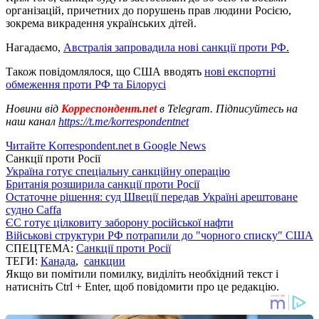
організацій, причетних до порушень прав людини Росією,
зокрема викрадення українських дітей.
Нагадаємо,
Австралія запровадила нові санкції проти РФ.
Також повідомлялося, що США вводять
нові експортні
обмеження проти РФ та Білорусі
Новини від
Корреспондент.net
в Telegram. Підписуйтесь на
наш канал
https://t.me/korrespondentnet
Читайте Korrespondent.net в Google News
Санкції проти Росії
Україна готує спеціальну санкційну операцію
Британія розширила санкції проти Росії
Остаточне рішення: суд Швеції передав Україні арештоване
судно Caffa
ЄС готує цілковиту заборону російської нафти
Військові структури РФ потрапили до "чорного списку" США
СПЕЦТЕМА:
Санкції проти Росії
ТЕГИ:
Канада
,
санкции
Якщо ви помітили помилку, виділіть необхідний текст і
натисніть Ctrl + Enter, щоб повідомити про це редакцію.