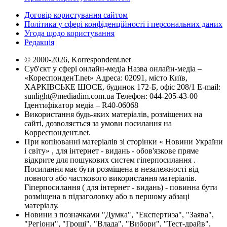
Договір користування сайтом
Політика у сфері конфіденційності і персональних даних
Угода щодо користування
Редакція
© 2000-2026, Korrespondent.net
Суб'єкт у сфері онлайн-медіа Назва онлайн-медіа –
«КореспонденТ.net» Адреса: 02091, місто Київ,
ХАРКІВСЬКЕ ШОСЕ, будинок 172-Б, офіс 208/1 E-mail:
sunlight@mediadim.com.ua
Телефон: 044-205-43-00
Ідентифікатор медіа – R40-06068
Використання будь-яких матеріалів, розміщених на
сайті, дозволяється за умови посилання на
Корреспондент.net.
При копіюванні матеріалів зі сторінки « Новини України
і світу» , для інтернет - видань - обов'язкове пряме
відкрите для пошукових систем гіперпосилання .
Посилання має бути розміщена в незалежності від
повного або часткового використання матеріалів.
Гіперпосилання ( для інтернет - видань) - повинна бути
розміщена в підзаголовку або в першому абзаці
матеріалу.
Новини з позначками "Думка", "Експертиза", "Заява",
"Регіони", "Гроші", "Влада", "Вибори", "Тест-драйв",