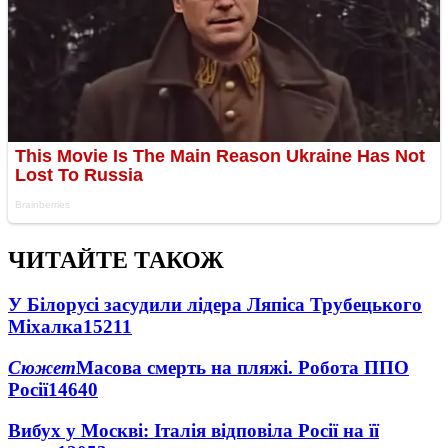
ЧИТАЙТЕ ТАКОЖ
У Білорусі засудили лідера Ляпіса Трубецького
Міхалка
15211
Сюжет
Масова смерть на пляжі. Робота ППО
Росії
14640
Вибух у Москві: Італія відповіла Росії на її