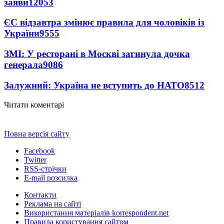
заяви
12053
ЄС відзавтра змінює правила для чоловіків із
України
9555
ЗМІ: У ресторані в Москві загинула дочка
генерала
9086
Залужний: Україна не вступить до НАТО
8512
Читати коментарі
Повна версія сайту
Facebook
Twitter
RSS-стрічки
E-mail розсилка
Контакти
Реклама на сайті
Використання матеріалів korrespondent.net
Правила користування сайтом