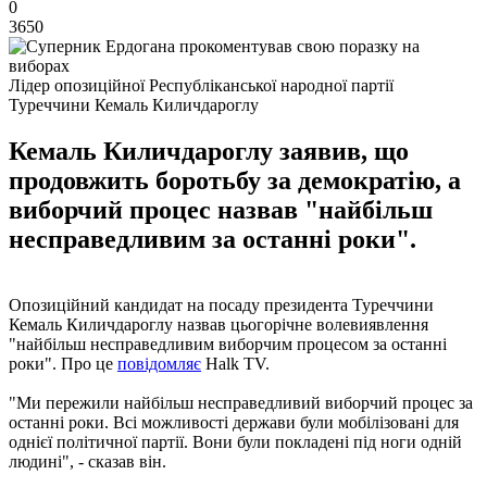
0
3650
Лідер опозиційної Республіканської народної партії
Туреччини Кемаль Киличдароглу
Кемаль Киличдароглу заявив, що
продовжить боротьбу за демократію, а
виборчий процес назвав "найбільш
несправедливим за останні роки".
Опозиційний кандидат на посаду президента Туреччини
Кемаль Киличдароглу назвав цьогорічне волевиявлення
"найбільш несправедливим виборчим процесом за останні
роки". Про це
повідомляє
Halk TV.
"Ми пережили найбільш несправедливий виборчий процес за
останні роки. Всі можливості держави були мобілізовані для
однієї політичної партії. Вони були покладені під ноги одній
людині", - сказав він.