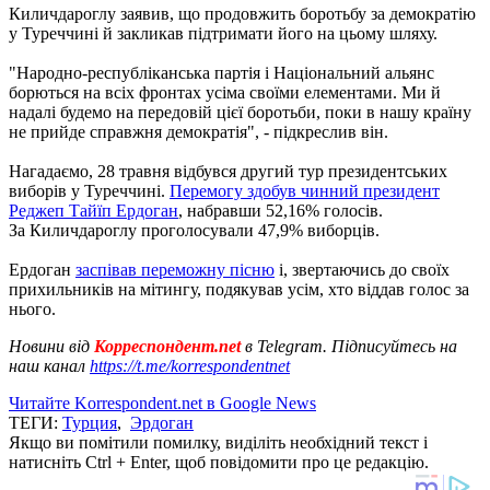
Киличдароглу заявив, що продовжить боротьбу за демократію
у Туреччині й закликав підтримати його на цьому шляху.
"Народно-республіканська партія і Національний альянс
борються на всіх фронтах усіма своїми елементами. Ми й
надалі будемо на передовій цієї боротьби, поки в нашу країну
не прийде справжня демократія", - підкреслив він.
Нагадаємо, 28 травня відбувся другий тур президентських
виборів у Туреччині.
Перемогу здобув чинний президент
Реджеп Тайїп Ердоган
, набравши 52,16% голосів.
За Киличдароглу проголосували 47,9% виборців.
Ердоган
заспівав переможну пісню
і, звертаючись до своїх
прихильників на мітингу, подякував усім, хто віддав голос за
нього.
Новини від
Корреспондент.net
в Telegram. Підписуйтесь на
наш канал
https://t.me/korrespondentnet
Читайте Korrespondent.net в Google News
ТЕГИ:
Турция
,
Эрдоган
Якщо ви помітили помилку, виділіть необхідний текст і
натисніть Ctrl + Enter, щоб повідомити про це редакцію.