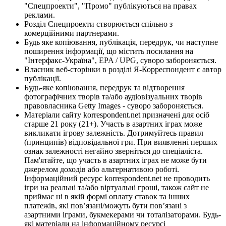
"Спецпроекти", "Промо" публікуються на правах
реклами.
Розділ Спецпроекти створюється спільно з
комерційними партнерами.
Будь яке копіювання, публікація, передрук, чи наступне
поширення інформації, що містить посилання на
"Інтерфакс-Україна", EPA / UPG, суворо забороняється.
Власник веб-сторінки в розділі Я-Корреспондент є автор
публікації.
Будь-яке копіювання, передрук та відтворення
фотографічних творів та/або аудіовізуальних творів
правовласника Getty Images - суворо забороняється.
Матеріали сайту korrespondent.net призначені для осіб
старше 21 року (21+). Участь в азартних іграх може
викликати ігрову залежність. Дотримуйтесь правил
(принципів) відповідальної гри. При виявленні перших
ознак залежності негайно зверніться до спеціаліста.
Пам'ятайте, що участь в азартних іграх не може бути
джерелом доходів або альтернативою роботі.
Інформаційний ресурс korrespondent.net не проводить
ігри на реальні та/або віртуальні гроші, також сайт не
приймає ні в якій формі оплату ставок та інших
платежів, які пов’язані/можуть бути пов’язані з
азартними іграми, букмекерами чи тоталізаторами. Будь-
які матеріали на інформаційному ресурсі