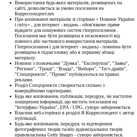
Використання будь-яких матеріалів, розміщених на
сайті, дозволяється за умови посилання на
Корреспондент.net.
При копіюванні матеріалів зі сторінки « Новини України
і світу» , для інтернет - видань - обов'язкове пряме
відкрите для пошукових систем гіперпосилання .
Посилання має бути розміщена в незалежності від
повного або часткового використання матеріалів.
Гіперпосилання ( для інтернет - видань) - повинна бути
розміщена в підзаголовку або в першому абзаці
матеріалу.
Новини з позначками "Думка", "Експертиза", "Заява",
"Регіони", "Гроші", "Влада", "Вибори", "Тест-драйв",
"Спецпроекти", "Промо" публікуються на правах
реклами.
Розділ Спецпроекти створюється спільно з
комерційними партнерами.
Будь яке копіювання, публікація, передрук, чи наступне
поширення інформації, що містить посилання на
"Інтерфакс-Україна", EPA / UPG, суворо забороняється.
Власник веб-сторінки в розділі Я-Корреспондент є автор
публікації.
Будь-яке копіювання, передрук та відтворення
фотографічних творів та/або аудіовізуальних творів
правовласника Getty Images - суворо забороняється.