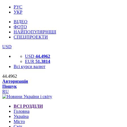
РУС
УКР
ВІДЕО
ФОТО
НАЙПОПУЛЯРНІШІ
СПЕЦПРОЕКТИ
USD
USD
44.4962
EUR
51.3814
Всі курси валют
44.4962
Авторизація
Пошук
RU
ВСІ РОЗДІЛИ
Головна
Україна
Місто
Світ