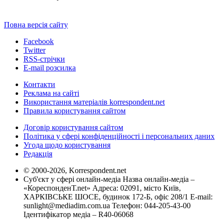
Повна версія сайту
Facebook
Twitter
RSS-стрічки
E-mail розсилка
Контакти
Реклама на сайті
Використання матеріалів korrespondent.net
Правила користування сайтом
Договір користування сайтом
Політика у сфері конфіденційності і персональних даних
Угода щодо користування
Редакція
© 2000-2026, Korrespondent.net
Суб'єкт у сфері онлайн-медіа Назва онлайн-медіа –
«КореспонденТ.net» Адреса: 02091, місто Київ,
ХАРКІВСЬКЕ ШОСЕ, будинок 172-Б, офіс 208/1 E-mail:
sunlight@mediadim.com.ua
Телефон: 044-205-43-00
Ідентифікатор медіа – R40-06068