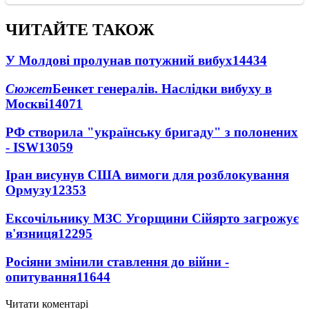
ЧИТАЙТЕ ТАКОЖ
У Молдові пролунав потужний вибух
14434
Сюжет
Бенкет генералів. Наслідки вибуху в
Москві
14071
РФ створила "українську бригаду" з полонених
- ISW
13059
Іран висунув США вимоги для розблокування
Ормузу
12353
Ексочільнику МЗС Угорщини Сійярто загрожує
в'язниця
12295
Росіяни змінили ставлення до війни -
опитування
11644
Читати коментарі