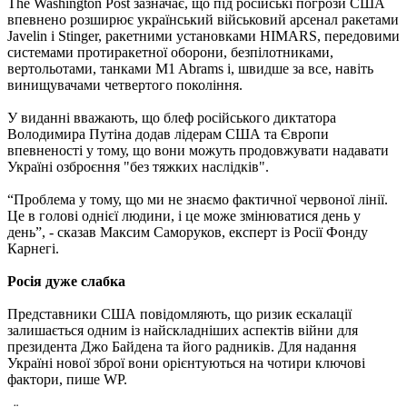
The Washington Post зазначає, що під російські погрози США
впевнено розширює український військовий арсенал ракетами
Javelin і Stinger, ракетними установками HIMARS, передовими
системами протиракетної оборони, безпілотниками,
вертольотами, танками M1 Abrams і, швидше за все, навіть
винищувачами четвертого покоління.
У виданні вважають, що блеф російського диктатора
Володимира Путіна додав лідерам США та Європи
впевненості у тому, що вони можуть продовжувати надавати
Україні озброєння "без тяжких наслідків".
“Проблема у тому, що ми не знаємо фактичної червоної лінії.
Це в голові однієї людини, і це може змінюватися день у
день”, - сказав Максим Саморуков, експерт із Росії Фонду
Карнегі.
Росія дуже слабка
Представники США повідомляють, що ризик ескалації
залишається одним із найскладніших аспектів війни для
президента Джо Байдена та його радників. Для надання
Україні нової зброї вони орієнтуються на чотири ключові
фактори, пише WP.