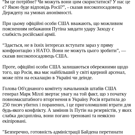
“Їм це потрібне? Чи можуть вони цим скористатися? У нас це
є? Якою буде відповідь Росії?”, - сказав високопосадовець
Держдепу на умовах анонімності.
При цьому офіційні особи США вважають, що можливим
поясненням небажання Путіна завдати удару Заходу є
слабкість російської армії.
“Здається, не в їхніх інтересах вступати зараз у пряму
конфронтацію з НАТО. Вони не можуть цього зробити”, —
сказав високопосадовець США.
Проте, офіційні особи США залишаються обережними щодо
того, що Росія, яка має найбільший у світі ядерний арсенал,
може піти на ескалацію в Україні чи деінде.
Голова Об'єднаного комітету начальників штабів США
генерал Марк Міллі звертає увагу на той факт, що з початку
повномасштабного вторгнення в Україну Росія втратила до
250 тисяч убитих і поранених, і це приголомшливі втрати для
будь-якого конфлікту. А замінив їх Путін на резервістів, у яких
слабка дисципліна, вони погано треновані та неякісно
екіпіровані.
"Безперечно, готовність адміністрації Байдена перетинати