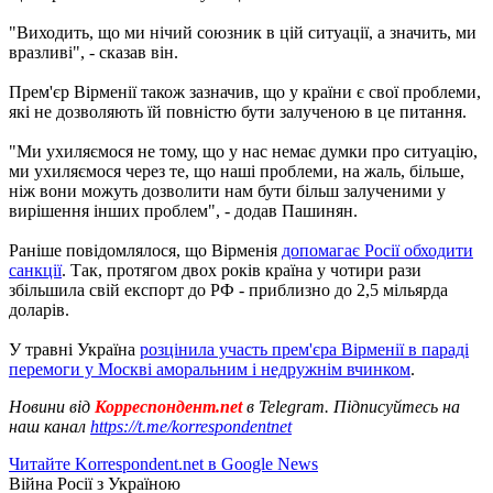
"Виходить, що ми нічий союзник в цій ситуації, а значить, ми
вразливі", - сказав він.
Прем'єр Вірменії також зазначив, що у країни є свої проблеми,
які не дозволяють їй повністю бути залученою в це питання.
"Ми ухиляємося не тому, що у нас немає думки про ситуацію,
ми ухиляємося через те, що наші проблеми, на жаль, більше,
ніж вони можуть дозволити нам бути більш залученими у
вирішення інших проблем", - додав Пашинян.
Раніше повідомлялося, що Вірменія
допомагає Росії обходити
санкції
. Так, протягом двох років країна у чотири рази
збільшила свій експорт до РФ - приблизно до 2,5 мільярда
доларів.
У травні Україна
розцінила участь прем'єра Вірменії в параді
перемоги у Москві аморальним і недружнім вчинком
.
Новини від
Корреспондент.net
в Telegram. Підписуйтесь на
наш канал
https://t.me/korrespondentnet
Читайте Korrespondent.net в Google News
Війна Росії з Україною