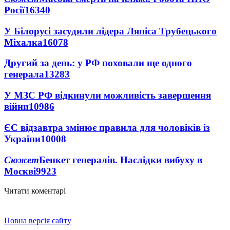
Росії
16340
У Білорусі засудили лідера Ляпіса Трубецького
Міхалка
16078
Другий за день: у РФ поховали ще одного
генерала
13283
У МЗС РФ відкинули можливість завершення
війни
10986
ЄС відзавтра змінює правила для чоловіків із
України
10008
Сюжет
Бенкет генералів. Наслідки вибуху в
Москві
9923
Читати коментарі
Повна версія сайту