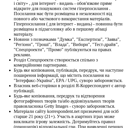
і світу» , для інтернет - видань - обов'язкове пряме
відкрите для пошукових систем гіперпосилання .
Посилання має бути розміщена в незалежності від
повного або часткового використання матеріалів.
Гіперпосилання ( для інтернет - видань) - повинна бути
розміщена в підзаголовку або в першому абзаці
матеріалу.
Новини з позначками "Думка", "Експертиза", "Заява",
"Регіони", "Гроші", "Влада", "Вибори", "Тест-драйв",
"Спецпроекти", "Промо" публікуються на правах
реклами.
Розділ Спецпроекти створюється спільно з
комерційними партнерами.
Будь яке копіювання, публікація, передрук, чи наступне
поширення інформації, що містить посилання на
"Інтерфакс-Україна", EPA / UPG, суворо забороняється.
Власник веб-сторінки в розділі Я-Корреспондент є автор
публікації.
Будь-яке копіювання, передрук та відтворення
фотографічних творів та/або аудіовізуальних творів
правовласника Getty Images - суворо забороняється.
Матеріали сайту korrespondent.net призначені для осіб
старше 21 року (21+). Участь в азартних іграх може
викликати ігрову залежність. Дотримуйтесь правил
(принципів) відповідальної гри. При виявленні перших