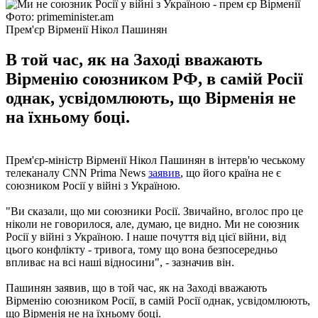
Фото: primeminister.am
Прем'єр Вірменії Нікол Пашинян
В той час, як на Заході вважають
Вірменію союзником РФ, в самій Росії
однак, усвідомлюють, що Вірменія не
на їхньому боці.
Прем'єр-міністр Вірменії Нікол Пашинян в інтерв'ю чеському
телеканалу CNN Prima News
заявив
, що його країна не є
союзником Росії у війні з Україною.
"Ви сказали, що ми союзники Росії. Звичайно, вголос про це
ніколи не говорилося, але, думаю, це видно. Ми не союзник
Росії у війні з Україною. І наше почуття від цієї війни, від
цього конфлікту - тривога, тому що вона безпосередньо
впливає на всі наші відносини", - зазначив він.
Пашинян заявив, що в той час, як на Заході вважають
Вірменію союзником Росії, в самій Росії однак, усвідомлюють,
що Вірменія не на їхньому боці.