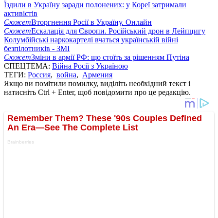
Їздили в Україну заради полонених: у Кореї затримали
активістів
Сюжет
Вторгнення Росії в Україну. Онлайн
Сюжет
Ескалація для Європи. Російський дрон в Лейпцигу
Колумбійські наркокартелі вчаться українській війні
безпілотників - ЗМІ
Сюжет
Зміни в армії РФ: що стоїть за рішенням Путіна
СПЕЦТЕМА:
Війна Росії з Україною
ТЕГИ:
Россия
,
война
,
Армения
Якщо ви помітили помилку, виділіть необхідний текст і
натисніть Ctrl + Enter, щоб повідомити про це редакцію.