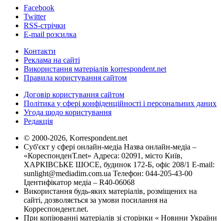
Facebook
Twitter
RSS-стрічки
E-mail розсилка
Контакти
Реклама на сайті
Використання матеріалів korrespondent.net
Правила користування сайтом
Договір користування сайтом
Політика у сфері конфіденційності і персональних даних
Угода щодо користування
Редакція
© 2000-2026, Korrespondent.net
Суб'єкт у сфері онлайн-медіа Назва онлайн-медіа –
«КореспонденТ.net» Адреса: 02091, місто Київ,
ХАРКІВСЬКЕ ШОСЕ, будинок 172-Б, офіс 208/1 E-mail:
sunlight@mediadim.com.ua
Телефон: 044-205-43-00
Ідентифікатор медіа – R40-06068
Використання будь-яких матеріалів, розміщених на
сайті, дозволяється за умови посилання на
Корреспондент.net.
При копіюванні матеріалів зі сторінки « Новини України