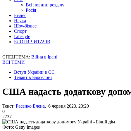
Всі новини розділу
Росія
Бізнес
Наука
Шоу-бізнес
Спорт
Lifestyle
БЛОГИ ЧИТАЧІВ
СПЕЦТЕМА:
Війна в Ірані
ВСІ ТЕМИ
Вступ України в ЄС
Теракт в Барселоні
США надасть додаткову допомо
Текст:
Расенко Елена
, 6 червня 2023, 23:20
0
2737
Фото: Getty Images