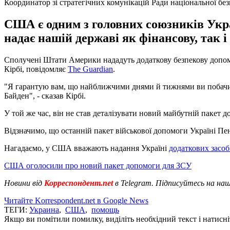
Координатор зі стратегічних комунікацій Ради національної бе
США є одним з головних союзників Укра
надає нашій державі як фінансову, так і
Сполучені Штати Америки нададуть додаткову безпекову допомог
Кірбі, повідомляє
The Guardian
.
"Я гарантую вам, що найближчими днями й тижнями ви побачите
Байден", - сказав Кірбі.
У той же час, він не став деталізувати новий майбутній пакет 
Відзначимо, що останній пакет військової допомоги Україні Пе
Нагадаємо, у США вважають надання Україні
додаткових засо
США оголосили про новий пакет допомоги для ЗСУ
Новини від
Корреспондент.net
в Telegram. Підписуйтесь на на
Читайте Korrespondent.net в Google News
ТЕГИ:
Украина
,
США
,
помощь
Якщо ви помітили помилку, виділіть необхідний текст і натисніт