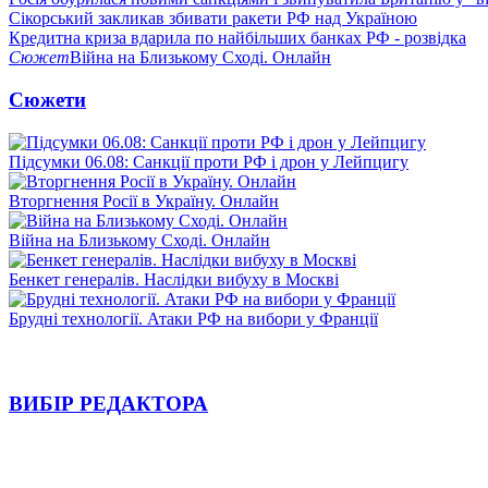
Сікорський закликав збивати ракети РФ над Україною
Кредитна криза вдарила по найбільших банках РФ - розвідка
Сюжет
Війна на Близькому Сході. Онлайн
Сюжети
Підсумки 06.08: Санкції проти РФ і дрон у Лейпцигу
Вторгнення Росії в Україну. Онлайн
Війна на Близькому Сході. Онлайн
Бенкет генералів. Наслідки вибуху в Москві
Брудні технології. Атаки РФ на вибори у Франції
ВИБІР РЕДАКТОРА