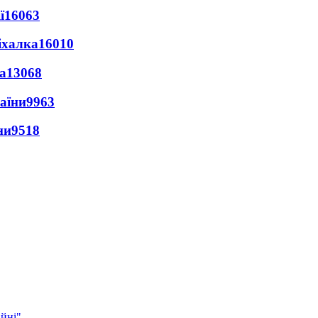
ї
16063
іхалка
16010
а
13068
раїни
9963
ни
9518
ійні"