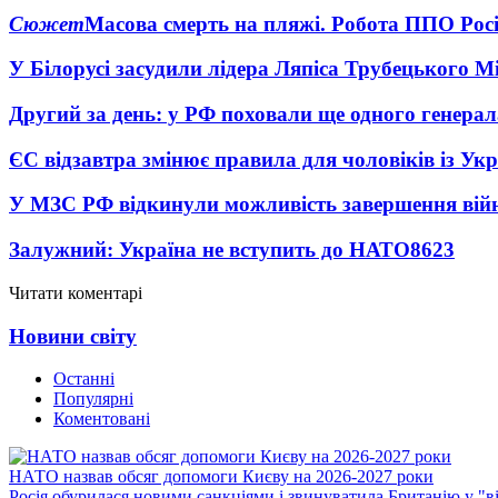
Сюжет
Масова смерть на пляжі. Робота ППО Росі
У Білорусі засудили лідера Ляпіса Трубецького М
Другий за день: у РФ поховали ще одного генерал
ЄС відзавтра змінює правила для чоловіків із Ук
У МЗС РФ відкинули можливість завершення вій
Залужний: Україна не вступить до НАТО
8623
Читати коментарі
Новини світу
Останні
Популярні
Коментовані
НАТО назвав обсяг допомоги Києву на 2026-2027 роки
Росія обурилася новими санкціями і звинуватила Британію у "в