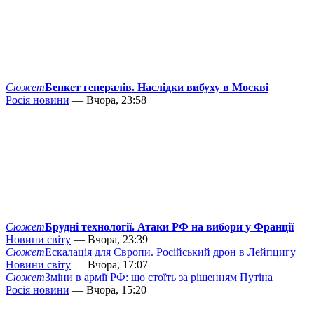
Сюжет
Бенкет генералів. Наслідки вибуху в Москві
Росія новини
— Вчора, 23:58
Сюжет
Брудні технології. Атаки РФ на вибори у Франції
Новини світу
— Вчора, 23:39
Сюжет
Ескалація для Європи. Російський дрон в Лейпцигу
Новини світу
— Вчора, 17:07
Сюжет
Зміни в армії РФ: що стоїть за рішенням Путіна
Росія новини
— Вчора, 15:20