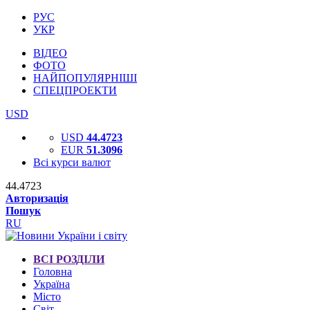
РУС
УКР
ВІДЕО
ФОТО
НАЙПОПУЛЯРНІШІ
СПЕЦПРОЕКТИ
USD
USD
44.4723
EUR
51.3096
Всі курси валют
44.4723
Авторизація
Пошук
RU
ВСІ РОЗДІЛИ
Головна
Україна
Місто
Світ