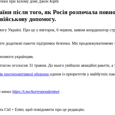
зпеки при Білому домі Джон Кірбі
їни після того, як Росія розпочала по
 військову допомогу.
у Україні. Про це у вівторок, 6 червня, заявив координатор стр
 додаткові пакети підтримки безпеки. Ми продовжуватимемо заб
допомоги українцям.
нтагон оголосив 31 травня. До нього увійшли авіаційні ракети, 
бів протиповітряної оборони
одним із пріоритетів у майбутніх па
ш канал
https://t.me/korrespondentnet
ь Ctrl + Enter, щоб повідомити про це редакцію.