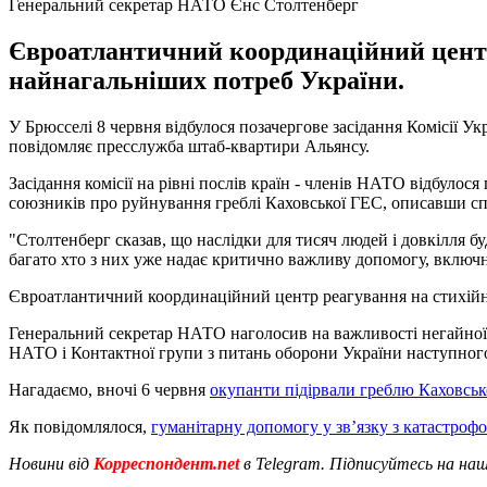
Генеральний секретар НАТО Єнс Столтенберг
Євроатлантичний координаційний цент
найнагальніших потреб України.
У Брюсселі 8 червня відбулося позачергове засідання Комісії 
повідомляє пресслужба штаб-квартири Альянсу.
Засідання комісії на рівні послів країн - членів НАТО відбуло
союзників про руйнування греблі Каховської ГЕС, описавши с
"Столтенберг сказав, що наслідки для тисяч людей і довкілля 
багато хто з них уже надає критично важливу допомогу, включно
Євроатлантичний координаційний центр реагування на стихі
Генеральний секретар НАТО наголосив на важливості негайної, 
НАТО і Контактної групи з питань оборони України наступного 
Нагадаємо, вночі 6 червня
окупанти підірвали греблю Каховськ
Як повідомлялося,
гуманітарну допомогу у зв’язку з катастроф
Новини від
Корреспондент.net
в Telegram. Підписуйтесь на на