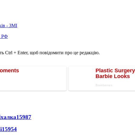
ків - ЗМІ
в РФ
ь Ctrl + Enter, щоб повідомити про це редакцію.
іхалка
15987
ї
15954