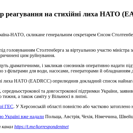
р реагування на стихійні лиха НАТО (
Україна-НАТО, скликане генеральним секретарем Єнсом Столтенбе
ся під головуванням Столтенберга за віртуальною участю міністр
причинені цим руйнування.
будуть драматичними, і закликав союзників оперативно надати під
 з фільтрами для води, насосами, генераторами й обладнанням для
йні лиха НАТО (EADRCC) оприлюднив докладний список найнага
середньострокової та довгострокової підтримки України, заявив
тижня, а також саміту у Вільнюсі в липні.
ої ГЕС
. У Херсонській області повністю або частково затоплено 
ою Україні вже надали
Польща, Австрія, Чехія, Німеччина, Швейца
ш канал
https://t.me/korrespondentnet