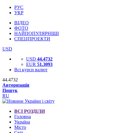
РУС
УКР
ВІДЕО
ФОТО
НАЙПОПУЛЯРНІШІ
СПЕЦПРОЕКТИ
USD
USD
44.4732
EUR
51.3093
Всі курси валют
44.4732
Авторизація
Пошук
RU
ВСІ РОЗДІЛИ
Головна
Україна
Місто
Світ