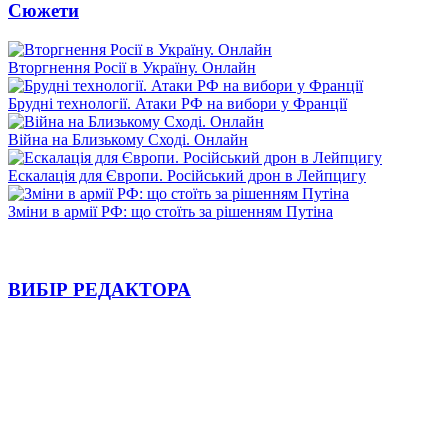
Сюжети
Вторгнення Росії в Україну. Онлайн
Брудні технології. Атаки РФ на вибори у Франції
Війна на Близькому Сході. Онлайн
Ескалація для Європи. Російський дрон в Лейпцигу
Зміни в армії РФ: що стоїть за рішенням Путіна
ВИБІР РЕДАКТОРА