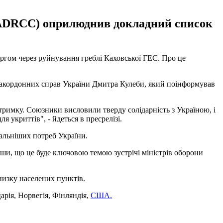
EADRCC) оприлюднив докладний список
ргом через руйнування греблі Каховської ГЕС. Про це
а закордонних справ України Дмитра Кулеби, який поінформував
тримку. Союзники висловили тверду солідарність з Україною, і
 укриттів", - йдеться в пресрелізі.
льніших потреб України.
ши, що це буде ключовою темою зустрічі міністрів оборони
низку населених пунктів.
рія, Норвегія, Фінляндія,
США.