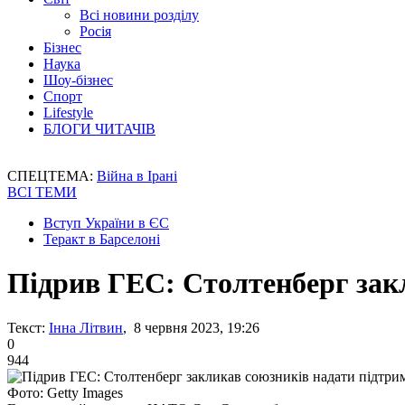
Всі новини розділу
Росія
Бізнес
Наука
Шоу-бізнес
Спорт
Lifestyle
БЛОГИ ЧИТАЧІВ
СПЕЦТЕМА:
Війна в Ірані
ВСІ ТЕМИ
Вступ України в ЄС
Теракт в Барселоні
Підрив ГЕС: Столтенберг зак
Текст:
Інна Літвин
, 8 червня 2023, 19:26
0
944
Фото: Getty Images