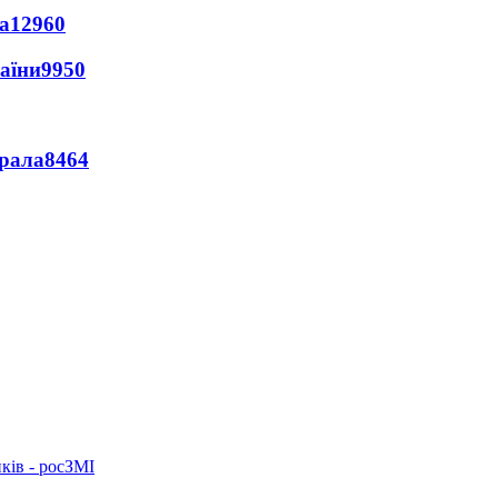
а
12960
раїни
9950
ерала
8464
ків - росЗМІ