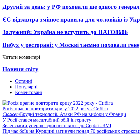
Другий за день: у РФ поховали ще одного генерал
ЄС відзавтра змінює правила для чоловіків із Ук
Залужний: Україна не вступить до НАТО
8606
Вибух у ресторані: у Москві таємно поховали ген
Читати коментарі
Новини світу
Останні
Популярні
Коментовані
Росія прагне повторити кризу 2022 року - Сибіга
Сюжет
Брудні технології. Атаки РФ на вибори у Франції
У Росії стався масштабний збій інтернету
Зеленський уперше здійснить візит до Сербії - ЗМІ
Під час боїв на Курщині загинули понад 70 російських строкови