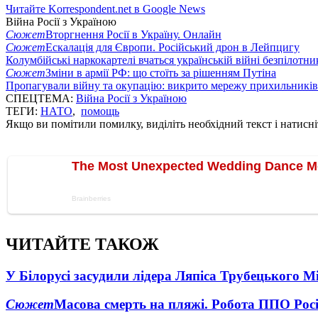
Читайте Korrespondent.net в Google News
Війна Росії з Україною
Сюжет
Вторгнення Росії в Україну. Онлайн
Сюжет
Ескалація для Європи. Російський дрон в Лейпцигу
Колумбійські наркокартелі вчаться українській війні безпілотни
Сюжет
Зміни в армії РФ: що стоїть за рішенням Путіна
Пропагували війну та окупацію: викрито мережу прихильникі
СПЕЦТЕМА:
Війна Росії з Україною
ТЕГИ:
НАТО
,
помощь
Якщо ви помітили помилку, виділіть необхідний текст і натисніт
ЧИТАЙТЕ ТАКОЖ
У Білорусі засудили лідера Ляпіса Трубецького М
Сюжет
Масова смерть на пляжі. Робота ППО Росі