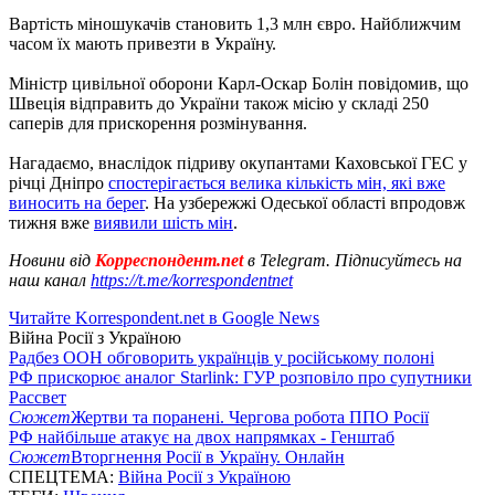
Вартість міношукачів становить 1,3 млн євро. Найближчим
часом їх мають привезти в Україну.
Міністр цивільної оборони Карл-Оскар Болін повідомив, що
Швеція відправить до України також місію у складі 250
саперів для прискорення розмінування.
Нагадаємо, внаслідок підриву окупантами Каховської ГЕС у
річці Дніпро
спостерігається велика кількість мін, які вже
виносить на берег
. На узбережжі Одеської області впродовж
тижня вже
виявили шість мін
.
Новини від
Корреспондент.net
в Telegram. Підписуйтесь на
наш канал
https://t.me/korrespondentnet
Читайте Korrespondent.net в Google News
Війна Росії з Україною
Радбез ООН обговорить українців у російському полоні
РФ прискорює аналог Starlink: ГУР розповіло про супутники
Рассвет
Сюжет
Жертви та поранені. Чергова робота ППО Росії
РФ найбільше атакує на двох напрямках - Генштаб
Сюжет
Вторгнення Росії в Україну. Онлайн
СПЕЦТЕМА:
Війна Росії з Україною