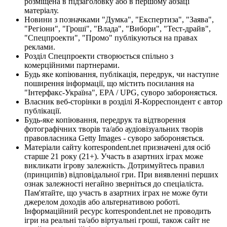
розміщена в підзаголовку або в першому абзаці
матеріалу.
Новини з позначками "Думка", "Експертиза", "Заява",
"Регіони", "Гроші", "Влада", "Вибори", "Тест-драйв",
"Спецпроекти", "Промо" публікуються на правах
реклами.
Розділ Спецпроекти створюється спільно з
комерційними партнерами.
Будь яке копіювання, публікація, передрук, чи наступне
поширення інформації, що містить посилання на
"Інтерфакс-Україна", EPA / UPG, суворо забороняється.
Власник веб-сторінки в розділі Я-Корреспондент є автор
публікації.
Будь-яке копіювання, передрук та відтворення
фотографічних творів та/або аудіовізуальних творів
правовласника Getty Images - суворо забороняється.
Матеріали сайту korrespondent.net призначені для осіб
старше 21 року (21+). Участь в азартних іграх може
викликати ігрову залежність. Дотримуйтесь правил
(принципів) відповідальної гри. При виявленні перших
ознак залежності негайно зверніться до спеціаліста.
Пам'ятайте, що участь в азартних іграх не може бути
джерелом доходів або альтернативою роботі.
Інформаційний ресурс korrespondent.net не проводить
ігри на реальні та/або віртуальні гроші, також сайт не