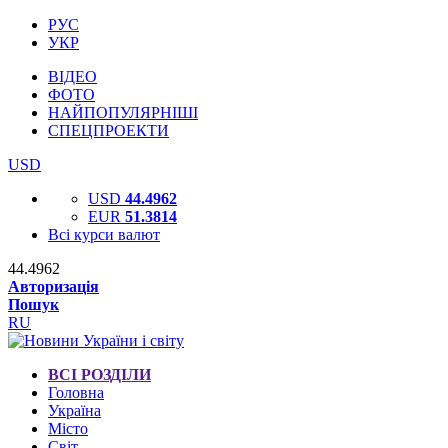
РУС
УКР
ВІДЕО
ФОТО
НАЙПОПУЛЯРНІШІ
СПЕЦПРОЕКТИ
USD
USD
44.4962
EUR
51.3814
Всі курси валют
44.4962
Авторизація
Пошук
RU
ВСІ РОЗДІЛИ
Головна
Україна
Місто
Світ