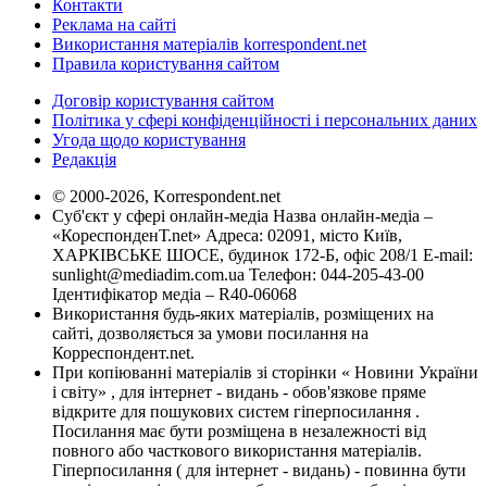
Контакти
Реклама на сайті
Використання матеріалів korrespondent.net
Правила користування сайтом
Договір користування сайтом
Політика у сфері конфіденційності і персональних даних
Угода щодо користування
Редакція
© 2000-2026, Korrespondent.net
Суб'єкт у сфері онлайн-медіа Назва онлайн-медіа –
«КореспонденТ.net» Адреса: 02091, місто Київ,
ХАРКІВСЬКЕ ШОСЕ, будинок 172-Б, офіс 208/1 E-mail:
sunlight@mediadim.com.ua
Телефон: 044-205-43-00
Ідентифікатор медіа – R40-06068
Використання будь-яких матеріалів, розміщених на
сайті, дозволяється за умови посилання на
Корреспондент.net.
При копіюванні матеріалів зі сторінки « Новини України
і світу» , для інтернет - видань - обов'язкове пряме
відкрите для пошукових систем гіперпосилання .
Посилання має бути розміщена в незалежності від
повного або часткового використання матеріалів.
Гіперпосилання ( для інтернет - видань) - повинна бути