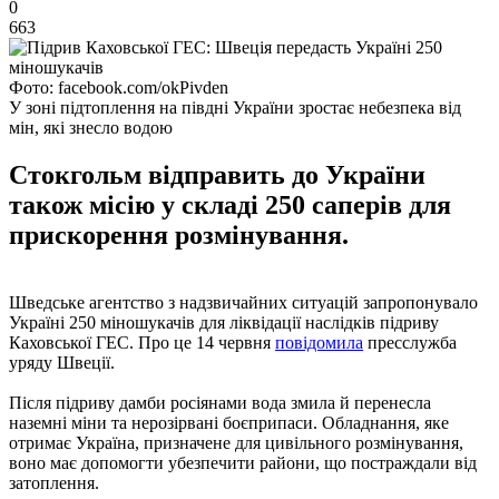
0
663
Фото: facebook.com/okPivden
У зоні підтоплення на півдні України зростає небезпека від
мін, які знесло водою
Стокгольм відправить до України
також місію у складі 250 саперів для
прискорення розмінування.
Шведське агентство з надзвичайних ситуацій запропонувало
Україні 250 міношукачів для ліквідації наслідків підриву
Каховської ГЕС. Про це 14 червня
повідомила
пресслужба
уряду Швеції.
Після підриву дамби росіянами вода змила й перенесла
наземні міни та нерозірвані боєприпаси. Обладнання, яке
отримає Україна, призначене для цивільного розмінування,
воно має допомогти убезпечити райони, що постраждали від
затоплення.