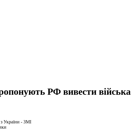
ропонують РФ вивести війська 
ики