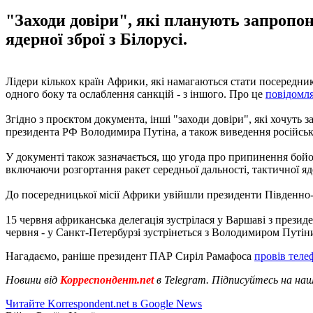
"Заходи довіри", які планують запропо
ядерної зброї з Білорусі.
Лідери кількох країн Африки, які намагаються стати посередник
одного боку та ослаблення санкцій - з іншого. Про це
повідомл
Згідно з проєктом документа, інші "заходи довіри", які хочут
президента РФ Володимира Путіна, а також виведення російської
У документі також зазначається, що угода про припинення бойо
включаючи розгортання ракет середньої дальності, тактичної ядер
До посередницької місії Африки увійшли президенти Південно-А
15 червня африканська делегація зустрілася у Варшаві з през
червня - у Санкт-Петербурзі зустрінеться з Володимиром Путін
Нагадаємо, раніше президент ПАР Сиріл Рамафоса
провів теле
Новини від
Корреспондент.net
в Telegram. Підписуйтесь на на
Читайте Korrespondent.net в Google News