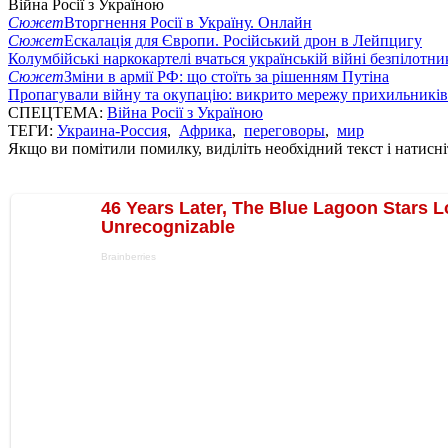
Війна Росії з Україною
Сюжет
Вторгнення Росії в Україну. Онлайн
Сюжет
Ескалація для Європи. Російський дрон в Лейпцигу
Колумбійські наркокартелі вчаться українській війні безпілотни
Сюжет
Зміни в армії РФ: що стоїть за рішенням Путіна
Пропагували війну та окупацію: викрито мережу прихильникі
СПЕЦТЕМА:
Війна Росії з Україною
ТЕГИ:
Украина-Россия
,
Африка
,
переговоры
,
мир
Якщо ви помітили помилку, виділіть необхідний текст і натисніт