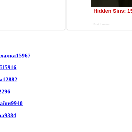
іхалка
15967
ї
15916
а
12882
2296
раїни
9940
ла
9384