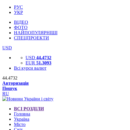
РУС
УКР
ВІДЕО
ФОТО
НАЙПОПУЛЯРНІШІ
СПЕЦПРОЕКТИ
USD
USD
44.4732
EUR
51.3093
Всі курси валют
44.4732
Авторизація
Пошук
RU
ВСІ РОЗДІЛИ
Головна
Україна
Місто
Світ