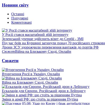
Новини світу
Останні
Популярні
Коментовані
У Росії стався масштабний збій інтернету
Зеленський уперше здійснить візит до Сербії - ЗМІ
Під час боїв на Курщині загинули понад 70 російських строкови
Дрони ЗСУ здорожчили перевезення вантажів до портів РФ
Сюжет
Війна на Близькому Сході. Онлайн
Сюжети
Вторгнення Росії в Україну. Онлайн
Війна на Близькому Сході. Онлайн
Ескалація для Європи. Російський дрон в Лейпцигу
Зміни в армії РФ: що стоїть за рішенням Путіна