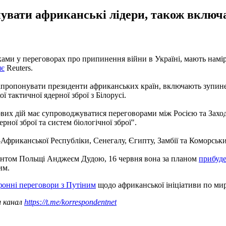
нувати африканські лідери, також включ
ами у переговорах про припинення війни в Україні, мають намір 
яє
Reuters.
ь запропонувати президенти африканських країн, включають зупи
 тактичної ядерної зброї з Білорусі.
вих дій має супроводжуватися переговорами між Росією та Заход
ної зброї та систем біологічної зброї".
фриканської Республіки, Сенегалу, Єгипту, Замбії та Коморськи
идентом Польщі Анджеєм Дудою, 16 червня вона за планом
прибуде
им.
фонні переговори з Путіним
щодо африканської ініціативи по ми
ш канал
https://t.me/korrespondentnet