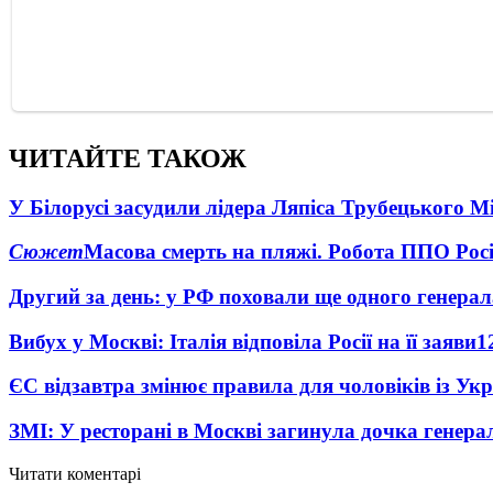
ЧИТАЙТЕ ТАКОЖ
У Білорусі засудили лідера Ляпіса Трубецького М
Сюжет
Масова смерть на пляжі. Робота ППО Росі
Другий за день: у РФ поховали ще одного генерал
Вибух у Москві: Італія відповіла Росії на її заяви
1
ЄС відзавтра змінює правила для чоловіків із Ук
ЗМІ: У ресторані в Москві загинула дочка генера
Читати коментарі