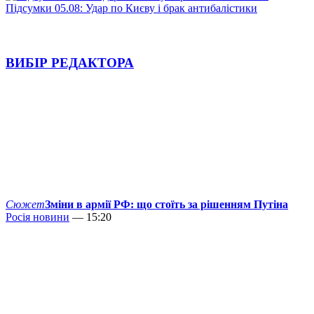
Підсумки 05.08: Удар по Києву і брак антибалістики
ВИБІР РЕДАКТОРА
Сюжет
Зміни в армії РФ: що стоїть за рішенням Путіна
Росія новини
— 15:20