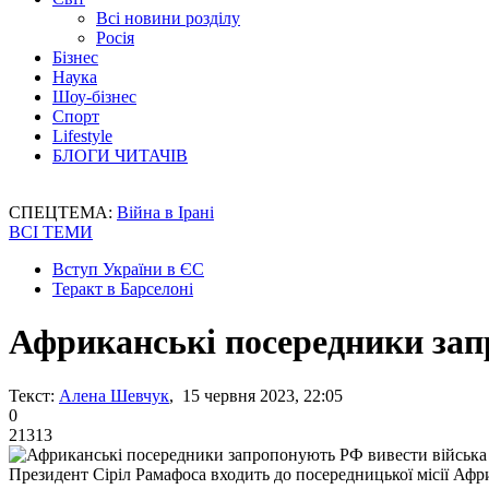
Всі новини розділу
Росія
Бізнес
Наука
Шоу-бізнес
Спорт
Lifestyle
БЛОГИ ЧИТАЧІВ
СПЕЦТЕМА:
Війна в Ірані
ВСІ ТЕМИ
Вступ України в ЄС
Теракт в Барселоні
Африканські посередники зап
Текст:
Алена Шевчук
, 15 червня 2023, 22:05
0
21313
Президент Сіріл Рамафоса входить до посередницької місії Афр