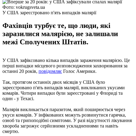
Фото: vokrugsveta.ua
У США зареєстровано п'ять випадків малярії
Фахівців турбує те, що люди, які
заразилися малярією, не залишали
межі Сполучених Штатів.
У США зафіксовано кілька випадків зараження малярією. Це
перші випадки місцевого розповсюдження захворювання за
останні 20 років,
повідомляє
Голос Америки.
Так, протягом останніх двох місяців у США було
зареєстровано п'ять випадків малярії, викликаних укусами
комарів. Чотири випадки були зареєстровані у Флориді та
один - у Техасі.
Малярія викликається паразитом, який поширюється через
укуси комарів. У інфікованих можуть розвинутися гарячка,
озноб та грипоподібні симптоми. У разі відсутності лікування
хвороба загрожує серйозними ускладненнями та навіть
смертю.