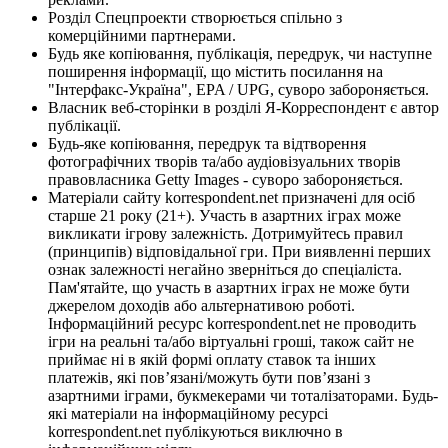
Розділ Спецпроекти створюється спільно з
комерційними партнерами.
Будь яке копіювання, публікація, передрук, чи наступне
поширення інформації, що містить посилання на
"Інтерфакс-Україна", EPA / UPG, суворо забороняється.
Власник веб-сторінки в розділі Я-Корреспондент є автор
публікації.
Будь-яке копіювання, передрук та відтворення
фотографічних творів та/або аудіовізуальних творів
правовласника Getty Images - суворо забороняється.
Матеріали сайту korrespondent.net призначені для осіб
старше 21 року (21+). Участь в азартних іграх може
викликати ігрову залежність. Дотримуйтесь правил
(принципів) відповідальної гри. При виявленні перших
ознак залежності негайно зверніться до спеціаліста.
Пам'ятайте, що участь в азартних іграх не може бути
джерелом доходів або альтернативою роботі.
Інформаційний ресурс korrespondent.net не проводить
ігри на реальні та/або віртуальні гроші, також сайт не
приймає ні в якій формі оплату ставок та інших
платежів, які пов’язані/можуть бути пов’язані з
азартними іграми, букмекерами чи тоталізаторами. Будь-
які матеріали на інформаційному ресурсі
korrespondent.net публікуються виключно в