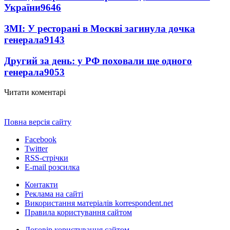
України
9646
ЗМІ: У ресторані в Москві загинула дочка
генерала
9143
Другий за день: у РФ поховали ще одного
генерала
9053
Читати коментарі
Повна версія сайту
Facebook
Twitter
RSS-стрічки
E-mail розсилка
Контакти
Реклама на сайті
Використання матеріалів korrespondent.net
Правила користування сайтом
Договір користування сайтом