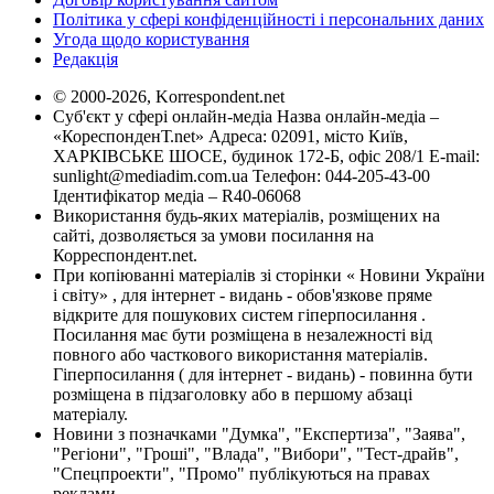
Політика у сфері конфіденційності і персональних даних
Угода щодо користування
Редакція
© 2000-2026, Korrespondent.net
Суб'єкт у сфері онлайн-медіа Назва онлайн-медіа –
«КореспонденТ.net» Адреса: 02091, місто Київ,
ХАРКІВСЬКЕ ШОСЕ, будинок 172-Б, офіс 208/1 E-mail:
sunlight@mediadim.com.ua
Телефон: 044-205-43-00
Ідентифікатор медіа – R40-06068
Використання будь-яких матеріалів, розміщених на
сайті, дозволяється за умови посилання на
Корреспондент.net.
При копіюванні матеріалів зі сторінки « Новини України
і світу» , для інтернет - видань - обов'язкове пряме
відкрите для пошукових систем гіперпосилання .
Посилання має бути розміщена в незалежності від
повного або часткового використання матеріалів.
Гіперпосилання ( для інтернет - видань) - повинна бути
розміщена в підзаголовку або в першому абзаці
матеріалу.
Новини з позначками "Думка", "Експертиза", "Заява",
"Регіони", "Гроші", "Влада", "Вибори", "Тест-драйв",
"Спецпроекти", "Промо" публікуються на правах
реклами.