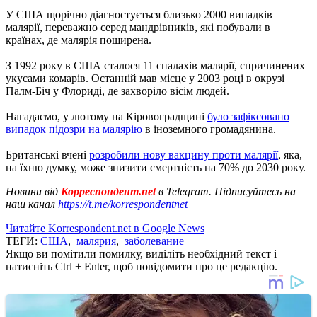
У США щорічно діагностується близько 2000 випадків
малярії, переважно серед мандрівників, які побували в
країнах, де малярія поширена.
З 1992 року в США сталося 11 спалахів малярії, спричинених
укусами комарів. Останній мав місце у 2003 році в окрузі
Палм-Біч у Флориді, де захворіло вісім людей.
Нагадаємо, у лютому на Кіровоградщині
було зафіксовано
випадок підозри на малярію
в іноземного громадянина.
Британські вчені
розробили нову вакцину проти малярії
, яка,
на їхню думку, може знизити смертність на 70% до 2030 року.
Новини від
Корреспондент.net
в Telegram. Підписуйтесь на
наш канал
https://t.me/korrespondentnet
Читайте Korrespondent.net в Google News
ТЕГИ:
США
,
малярия
,
заболевание
Якщо ви помітили помилку, виділіть необхідний текст і
натисніть Ctrl + Enter, щоб повідомити про це редакцію.