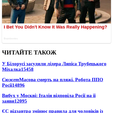
ЧИТАЙТЕ ТАКОЖ
У Білорусі засудили лідера Ляпіса Трубецького
Міхалка
15458
Сюжет
Масова смерть на пляжі. Робота ППО
Росії
14896
Вибух у Москві: Італія відповіла Росії на її
заяви
12095
ЄС відзавтра змінює правила для чоловіків із