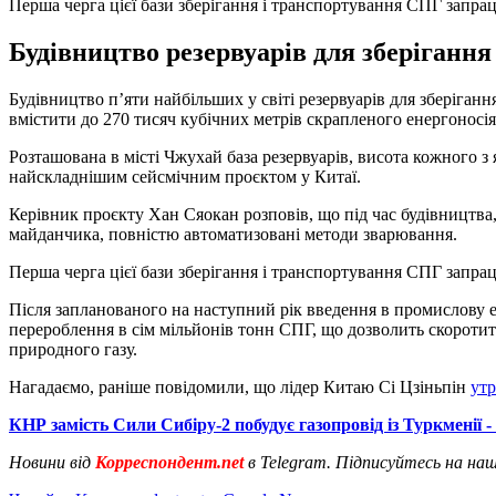
Перша черга цієї бази зберігання і транспортування СПГ запра
Будівництво резервуарів для зберігання
Будівництво п’яти найбільших у світі резервуарів для зберіган
вмістити до 270 тисяч кубічних метрів скрапленого енергоносі
Розташована в місті Чжухай база резервуарів, висота кожного з
найскладнішим сейсмічним проєктом у Китаї.
Керівник проєкту Хан Сяокан розповів, що під час будівництва,
майданчика, повністю автоматизовані методи зварювання.
Перша черга цієї бази зберігання і транспортування СПГ запрац
Після запланованого на наступний рік введення в промислову 
перероблення в сім мільйонів тонн СПГ, що дозволить скоротит
природного газу.
Нагадаємо, раніше повідомили, що лідер Китаю Сі Цзіньпін
утр
КНР замість Сили Сибіру-2 побудує газопровід із Туркменії -
Новини від
Корреспондент.net
в Telegram. Підписуйтесь на на