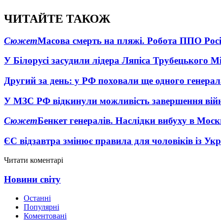
ЧИТАЙТЕ ТАКОЖ
Сюжет
Масова смерть на пляжі. Робота ППО Росі
У Білорусі засудили лідера Ляпіса Трубецького М
Другий за день: у РФ поховали ще одного генерал
У МЗС РФ відкинули можливість завершення вій
Сюжет
Бенкет генералів. Наслідки вибуху в Моск
ЄС відзавтра змінює правила для чоловіків із Ук
Читати коментарі
Новини світу
Останні
Популярні
Коментовані