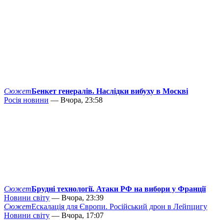
Сюжет
Бенкет генералів. Наслідки вибуху в Москві
Росія новини
— Вчора, 23:58
Сюжет
Брудні технології. Атаки РФ на вибори у Франції
Новини світу
— Вчора, 23:39
Сюжет
Ескалація для Європи. Російський дрон в Лейпцигу
Новини світу
— Вчора, 17:07