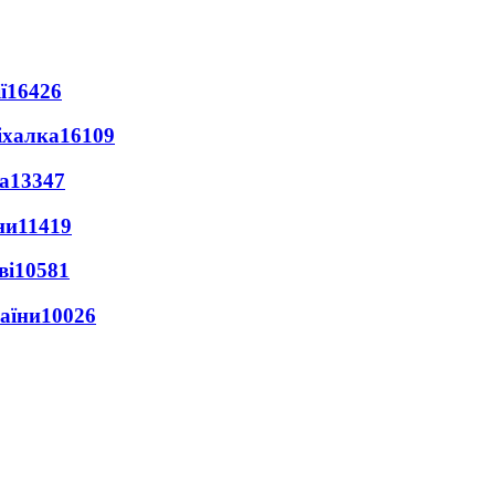
ї
16426
іхалка
16109
а
13347
ни
11419
ві
10581
раїни
10026