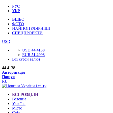
РУС
УКР
ВІДЕО
ФОТО
НАЙПОПУЛЯРНІШІ
СПЕЦПРОЕКТИ
USD
USD
44.4138
EUR
51.2998
Всі курси валют
44.4138
Авторизація
Пошук
RU
ВСІ РОЗДІЛИ
Головна
Україна
Місто
Світ