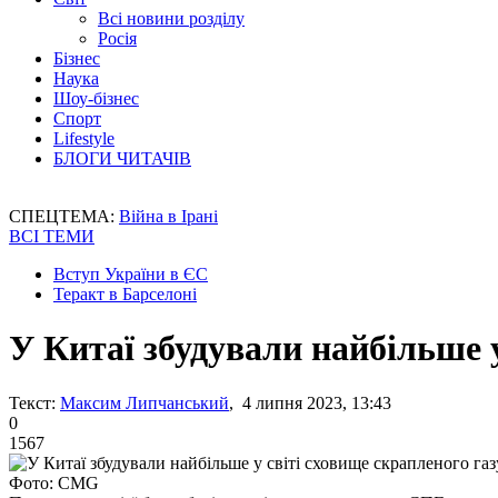
Всі новини розділу
Росія
Бізнес
Наука
Шоу-бізнес
Спорт
Lifestyle
БЛОГИ ЧИТАЧІВ
СПЕЦТЕМА:
Війна в Ірані
ВСІ ТЕМИ
Вступ України в ЄС
Теракт в Барселоні
У Китаї збудували найбільше у
Текст:
Максим Липчанський
, 4 липня 2023, 13:43
0
1567
Фото: CMG