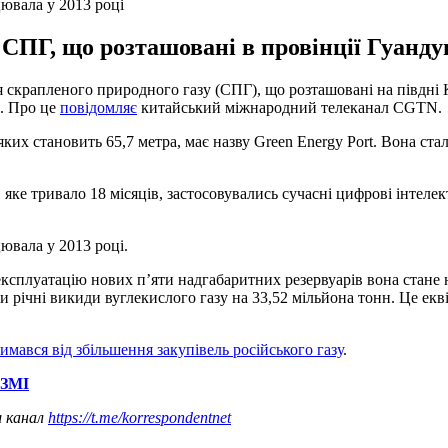
цювала у 2013 році
 СПГ, що розташовані в провінції Гуандун
ня скрапленого природного газу (СПГ), що розташовані на півдні
я. Про це
повідомляє
китайський міжнародний телеканал CGTN.
 яких становить 65,7 метра, має назву Green Energy Port. Вона с
 яке тривало 18 місяців, застосовувались сучасні цифрові інтел
ювала у 2013 році.
експлуатацію нових п’яти надгабаритних резервуарів вона стане
и річні викиди вуглекислого газу на 33,52 мільйона тонн. Це ек
имався від збільшення закупівель російського газу
.
 ЗМІ
ш канал
https://t.me/korrespondentnet