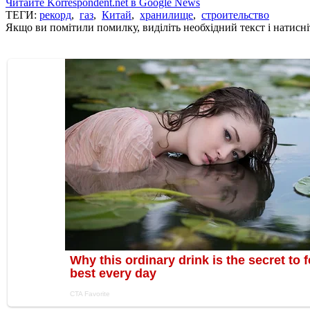
Читайте Korrespondent.net в Google News
ТЕГИ:
рекорд
,
газ
,
Китай
,
хранилище
,
строительство
Якщо ви помітили помилку, виділіть необхідний текст і натисніт