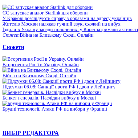
ЄС запускає аналог Starlink для оборони
У Кракові розслідують справу з образами на адресу українців
Жителів Москви налякав гучний звук, схожий на вибух
Їздили в Україну заради полонених: у Кореї затримали активіст
Сюжет
Війна на Близькому Сході. Онлайн
Сюжети
Вторгнення Росії в Україну. Онлайн
Війна на Близькому Сході. Онлайн
Підсумки 06.08: Санкції проти РФ і дрон у Лейпцигу
Бенкет генералів. Наслідки вибуху в Москві
Брудні технології. Атаки РФ на вибори у Франції
ВИБІР РЕДАКТОРА