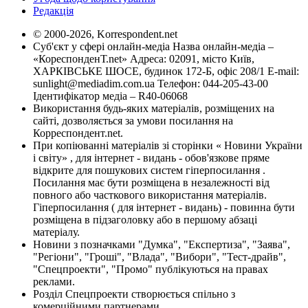
Редакція
© 2000-2026, Korrespondent.net
Суб'єкт у сфері онлайн-медіа Назва онлайн-медіа –
«КореспонденТ.net» Адреса: 02091, місто Київ,
ХАРКІВСЬКЕ ШОСЕ, будинок 172-Б, офіс 208/1 E-mail:
sunlight@mediadim.com.ua
Телефон: 044-205-43-00
Ідентифікатор медіа – R40-06068
Використання будь-яких матеріалів, розміщених на
сайті, дозволяється за умови посилання на
Корреспондент.net.
При копіюванні матеріалів зі сторінки « Новини України
і світу» , для інтернет - видань - обов'язкове пряме
відкрите для пошукових систем гіперпосилання .
Посилання має бути розміщена в незалежності від
повного або часткового використання матеріалів.
Гіперпосилання ( для інтернет - видань) - повинна бути
розміщена в підзаголовку або в першому абзаці
матеріалу.
Новини з позначками "Думка", "Експертиза", "Заява",
"Регіони", "Гроші", "Влада", "Вибори", "Тест-драйв",
"Спецпроекти", "Промо" публікуються на правах
реклами.
Розділ Спецпроекти створюється спільно з
комерційними партнерами.