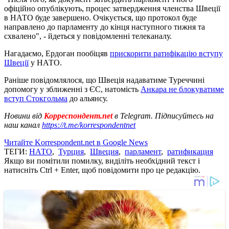
офіційно опублікують, процес затвердження членства Швеції
в НАТО буде завершено. Очікується, що протокол буде
направлено ​​до парламенту до кінця наступного тижня та
схвалено", - йдеться у повідомленні телеканалу.
Нагадаємо, Ердоган пообіцяв
прискорити ратифікацію вступу
Швеції
у НАТО.
Раніше повідомлялося, що Швеція надаватиме Туреччині
допомогу у зближенні з ЄС, натомість
Анкара не блокуватиме
вступ Стокгольма
до альянсу.
Новини від
Корреспондент.net
в Telegram. Підписуйтесь на
наш канал
https://t.me/korrespondentnet
Читайте Korrespondent.net в Google News
ТЕГИ:
НАТО
,
Турция
,
Швеция
,
парламент
,
ратификация
Якщо ви помітили помилку, виділіть необхідний текст і
натисніть Ctrl + Enter, щоб повідомити про це редакцію.