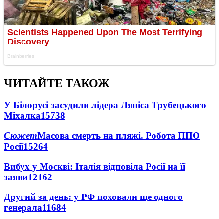
ЧИТАЙТЕ ТАКОЖ
У Білорусі засудили лідера Ляпіса Трубецького
Міхалка
15738
Сюжет
Масова смерть на пляжі. Робота ППО
Росії
15264
Вибух у Москві: Італія відповіла Росії на її
заяви
12162
Другий за день: у РФ поховали ще одного
генерала
11684