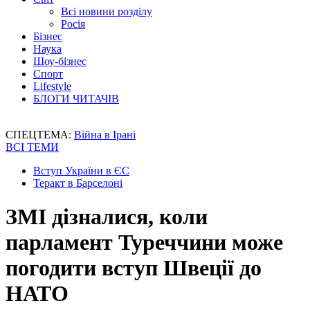
Всі новини розділу
Росія
Бізнес
Наука
Шоу-бізнес
Спорт
Lifestyle
БЛОГИ ЧИТАЧІВ
СПЕЦТЕМА:
Війна в Ірані
ВСІ ТЕМИ
Вступ України в ЄС
Теракт в Барселоні
ЗМІ дізналися, коли
парламент Туреччини може
погодити вступ Швеції до
НАТО