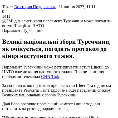
Текст:
Виктория Подорожная
, 11 липня 2023, 11:11
0
1411
Парламент Туреччини
Великі національні збори Туреччини,
як очікується, погодять протокол до
кінця наступного тижня.
Парламент Туреччини може ратифікувати вступ Швеції до
НАТО вже до кінця наступного тижня. Про це 11 липня
повідомив телеканал
CNN Turk
.
Зазначається, що протокол про членство Швеції за підписом
президента Реджепа Таїпа Ердогана буде переданий спікеру
Великих національних зборів Туреччини.
Далі його розгляне профільний комітет і лише тоді він
потрапить на розгляд парламентарів.
"Після того, як документ затвердить парламент і його