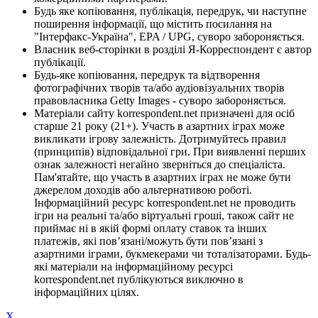
Будь яке копіювання, публікація, передрук, чи наступне
поширення інформації, що містить посилання на
"Інтерфакс-Україна", EPA / UPG, суворо забороняється.
Власник веб-сторінки в розділі Я-Корреспондент є автор
публікації.
Будь-яке копіювання, передрук та відтворення
фотографічних творів та/або аудіовізуальних творів
правовласника Getty Images - суворо забороняється.
Матеріали сайту korrespondent.net призначені для осіб
старше 21 року (21+). Участь в азартних іграх може
викликати ігрову залежність. Дотримуйтесь правил
(принципів) відповідальної гри. При виявленні перших
ознак залежності негайно зверніться до спеціаліста.
Пам'ятайте, що участь в азартних іграх не може бути
джерелом доходів або альтернативою роботі.
Інформаційний ресурс korrespondent.net не проводить
ігри на реальні та/або віртуальні гроші, також сайт не
приймає ні в якій формі оплату ставок та інших
платежів, які пов’язані/можуть бути пов’язані з
азартними іграми, букмекерами чи тоталізаторами. Будь-
які матеріали на інформаційному ресурсі
korrespondent.net публікуються виключно в
інформаційних цілях.
X