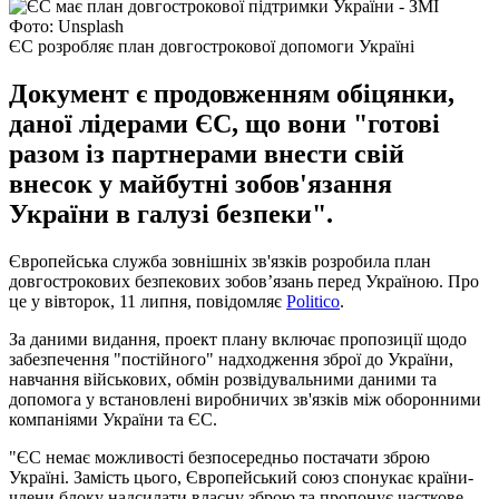
Фото: Unsplash
ЄС розробляє план довгострокової допомоги Україні
Документ є продовженням обіцянки,
даної лідерами ЄС, що вони "готові
разом із партнерами внести свій
внесок у майбутні зобов'язання
України в галузі безпеки".
Європейська служба зовнішніх зв'язків розробила план
довгострокових безпекових зобов’язань перед Україною. Про
це у вівторок, 11 липня, повідомляє
Politico
.
За даними видання, проект плану включає пропозиції щодо
забезпечення "постійного" надходження зброї до України,
навчання військових, обмін розвідувальними даними та
допомога у встановлені виробничих зв'язків між оборонними
компаніями України та ЄС.
"ЄС немає можливості безпосередньо постачати зброю
Україні. Замість цього, Європейський союз спонукає країни-
члени блоку надсилати власну зброю та пропонує часткове