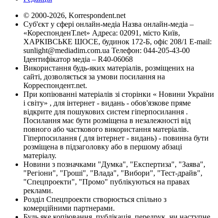
© 2000-2026, Korrespondent.net
Суб'єкт у сфері онлайн-медіа Назва онлайн-медіа –
«КореспонденТ.net» Адреса: 02091, місто Київ,
ХАРКІВСЬКЕ ШОСЕ, будинок 172-Б, офіс 208/1 E-mail:
sunlight@mediadim.com.ua
Телефон: 044-205-43-00
Ідентифікатор медіа – R40-06068
Використання будь-яких матеріалів, розміщених на
сайті, дозволяється за умови посилання на
Корреспондент.net.
При копіюванні матеріалів зі сторінки « Новини України
і світу» , для інтернет - видань - обов'язкове пряме
відкрите для пошукових систем гіперпосилання .
Посилання має бути розміщена в незалежності від
повного або часткового використання матеріалів.
Гіперпосилання ( для інтернет - видань) - повинна бути
розміщена в підзаголовку або в першому абзаці
матеріалу.
Новини з позначками "Думка", "Експертиза", "Заява",
"Регіони", "Гроші", "Влада", "Вибори", "Тест-драйв",
"Спецпроекти", "Промо" публікуються на правах
реклами.
Розділ Спецпроекти створюється спільно з
комерційними партнерами.
Будь яке копіювання, публікація, передрук, чи наступне