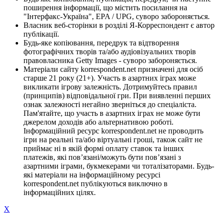
поширення інформації, що містить посилання на
"Інтерфакс-Україна", EPA / UPG, суворо забороняється.
Власник веб-сторінки в розділі Я-Корреспондент є автор
публікації.
Будь-яке копіювання, передрук та відтворення
фотографічних творів та/або аудіовізуальних творів
правовласника Getty Images - суворо забороняється.
Матеріали сайту korrespondent.net призначені для осіб
старше 21 року (21+). Участь в азартних іграх може
викликати ігрову залежність. Дотримуйтесь правил
(принципів) відповідальної гри. При виявленні перших
ознак залежності негайно зверніться до спеціаліста.
Пам'ятайте, що участь в азартних іграх не може бути
джерелом доходів або альтернативою роботі.
Інформаційний ресурс korrespondent.net не проводить
ігри на реальні та/або віртуальні гроші, також сайт не
приймає ні в якій формі оплату ставок та інших
платежів, які пов’язані/можуть бути пов’язані з
азартними іграми, букмекерами чи тоталізаторами. Будь-
які матеріали на інформаційному ресурсі
korrespondent.net публікуються виключно в
інформаційних цілях.
X