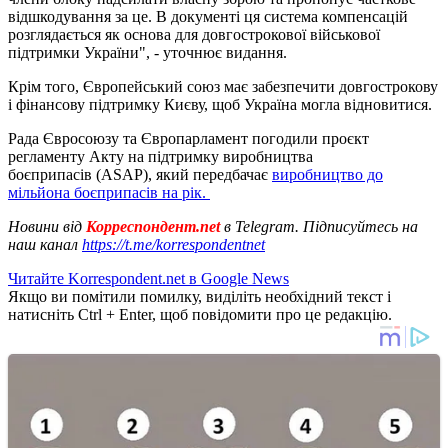
відшкодування за це. В документі ця система компенсацій
розглядається як основа для довгострокової військової
підтримки України", - уточнює видання.
Крім того, Європейський союз має забезпечити довгострокову
і фінансову підтримку Києву, щоб Україна могла відновитися.
Рада Євросоюзу та Європарламент погодили проєкт
регламенту Акту на підтримку виробництва
боєприпасів (ASAP), який передбачає
виробництво до
мільйона боєприпасів на рік.
Новини від
Корреспондент.net
в Telegram. Підписуйтесь на
наш канал
https://t.me/korrespondentnet
Читайте Korrespondent.net в Google News
Якщо ви помітили помилку, виділіть необхідний текст і
натисніть Ctrl + Enter, щоб повідомити про це редакцію.