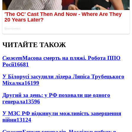
ЧИТАЙТЕ ТАКОЖ
Сюжет
Масова смерть на пляжі. Робота ППО
Росії
16681
У Білорусі засудили лідера Ляпіса Трубецького
Міхалка
16199
Другий за день: у РФ поховали ще одного
генерала
13596
У МЗС РФ відкинули можливість завершення
війни
13124
Сюжет
Бенкет генералів. Наслідки вибуху в