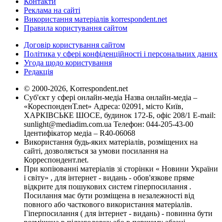
Контакти
Реклама на сайті
Використання матеріалів korrespondent.net
Правила користування сайтом
Договір користування сайтом
Політика у сфері конфіденційності і персональних даних
Угода щодо користування
Редакція
© 2000-2026, Korrespondent.net
Суб'єкт у сфері онлайн-медіа Назва онлайн-медіа –
«КореспонденТ.net» Адреса: 02091, місто Київ,
ХАРКІВСЬКЕ ШОСЕ, будинок 172-Б, офіс 208/1 E-mail:
sunlight@mediadim.com.ua
Телефон: 044-205-43-00
Ідентифікатор медіа – R40-06068
Використання будь-яких матеріалів, розміщених на
сайті, дозволяється за умови посилання на
Корреспондент.net.
При копіюванні матеріалів зі сторінки « Новини України
і світу» , для інтернет - видань - обов'язкове пряме
відкрите для пошукових систем гіперпосилання .
Посилання має бути розміщена в незалежності від
повного або часткового використання матеріалів.
Гіперпосилання ( для інтернет - видань) - повинна бути