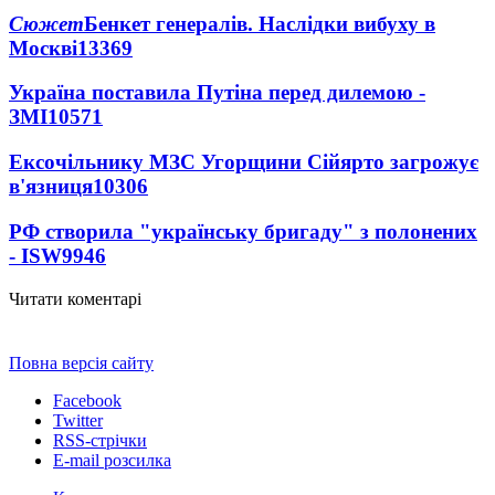
Сюжет
Бенкет генералів. Наслідки вибуху в
Москві
13369
Україна поставила Путіна перед дилемою -
ЗМІ
10571
Ексочільнику МЗС Угорщини Сійярто загрожує
в'язниця
10306
РФ створила "українську бригаду" з полонених
- ISW
9946
Читати коментарі
Повна версія сайту
Facebook
Twitter
RSS-стрічки
E-mail розсилка