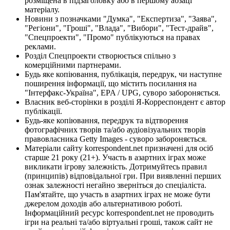
розміщена в підзаголовку або в першому абзаці
матеріалу.
Новини з позначками "Думка", "Експертиза", "Заява",
"Регіони", "Гроші", "Влада", "Вибори", "Тест-драйв",
"Спецпроекти", "Промо" публікуються на правах
реклами.
Розділ Спецпроекти створюється спільно з
комерційними партнерами.
Будь яке копіювання, публікація, передрук, чи наступне
поширення інформації, що містить посилання на
"Інтерфакс-Україна", EPA / UPG, суворо забороняється.
Власник веб-сторінки в розділі Я-Корреспондент є автор
публікації.
Будь-яке копіювання, передрук та відтворення
фотографічних творів та/або аудіовізуальних творів
правовласника Getty Images - суворо забороняється.
Матеріали сайту korrespondent.net призначені для осіб
старше 21 року (21+). Участь в азартних іграх може
викликати ігрову залежність. Дотримуйтесь правил
(принципів) відповідальної гри. При виявленні перших
ознак залежності негайно зверніться до спеціаліста.
Пам'ятайте, що участь в азартних іграх не може бути
джерелом доходів або альтернативою роботі.
Інформаційний ресурс korrespondent.net не проводить
ігри на реальні та/або віртуальні гроші, також сайт не