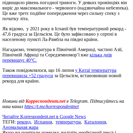
підвищило рівень погодної тривоги. У деяких провінціях він
виріс до максимального - червоного (надзвичайна небезпека).
Це вже третє подібне попередження через сильну спеку з
початку літа.
Як відомо, у 2021 року в Іспанії був температурний рекорд -
47,6 градуса за Цельсієм. Це було зафіксовано у серпні в
населеному пункті Ла-Рамбла на півдні країни.
Нагадаємо, температура в Північній Америці, частині Азії,
Північній Африці та Середземномор’ї вже
кілька днів
перевищує 40°C.
Також повідомлялося, що 16 липня
у Китаї температура
перевищила +52 градуси
за Цельсієм, встановивши новий
рекорд для країни.
Новини від
Корреспондент.net
в Telegram. Підписуйтесь на
наш канал
https://t.me/korrespondentnet
Читайте Korrespondent.net в Google News
ТЕГИ:
рекорд
,
Испания
,
температура
,
Каталония
,
Аномальная жара
Якщо ви помітили помилку, виділіть необхідний текст і