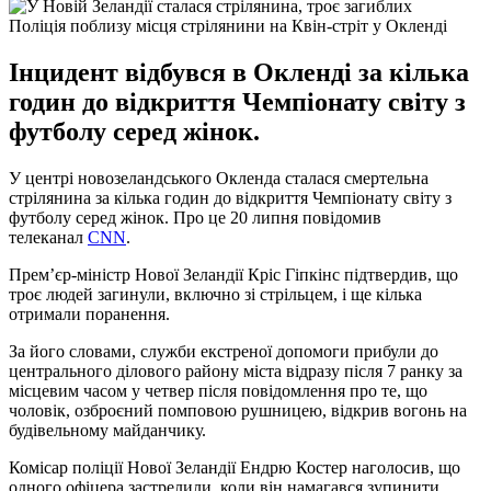
Поліція поблизу місця стрілянини на Квін-стріт у Окленді
Інцидент відбувся в Окленді за кілька
годин до відкриття Чемпіонату світу з
футболу серед жінок.
У центрі новозеландського Окленда сталася смертельна
стрілянина за кілька годин до відкриття Чемпіонату світу з
футболу серед жінок. Про це 20 липня повідомив
телеканал
CNN
.
Прем’єр-міністр Нової Зеландії Кріс Гіпкінс підтвердив, що
троє людей загинули, включно зі стрільцем, і ще кілька
отримали поранення.
За його словами, служби екстреної допомоги прибули до
центрального ділового району міста відразу після 7 ранку за
місцевим часом у четвер після повідомлення про те, що
чоловік, озброєний помповою рушницею, відкрив вогонь на
будівельному майданчику.
Комісар поліції Нової Зеландії Ендрю Костер наголосив, що
одного офіцера застрелили, коли він намагався зупинити