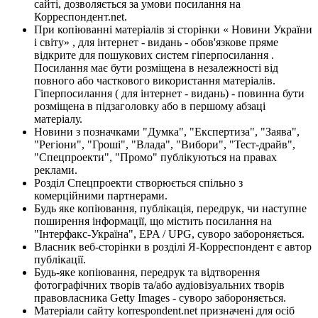
сайті, дозволяється за умови посилання на
Корреспондент.net.
При копіюванні матеріалів зі сторінки « Новини України
і світу» , для інтернет - видань - обов'язкове пряме
відкрите для пошукових систем гіперпосилання .
Посилання має бути розміщена в незалежності від
повного або часткового використання матеріалів.
Гіперпосилання ( для інтернет - видань) - повинна бути
розміщена в підзаголовку або в першому абзаці
матеріалу.
Новини з позначками "Думка", "Експертиза", "Заява",
"Регіони", "Гроші", "Влада", "Вибори", "Тест-драйв",
"Спецпроекти", "Промо" публікуються на правах
реклами.
Розділ Спецпроекти створюється спільно з
комерційними партнерами.
Будь яке копіювання, публікація, передрук, чи наступне
поширення інформації, що містить посилання на
"Інтерфакс-Україна", EPA / UPG, суворо забороняється.
Власник веб-сторінки в розділі Я-Корреспондент є автор
публікації.
Будь-яке копіювання, передрук та відтворення
фотографічних творів та/або аудіовізуальних творів
правовласника Getty Images - суворо забороняється.
Матеріали сайту korrespondent.net призначені для осіб