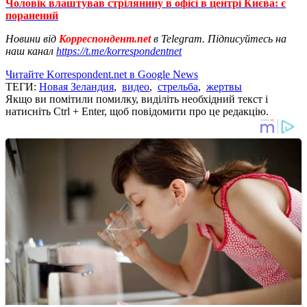
Чоловік влаштував стрілянину в офісі в центрі Києва: є
поранений
Новини від
Корреспондент.net
в Telegram. Підписуйтесь на
наш канал
https://t.me/korrespondentnet
Читайте Korrespondent.net в Google News
ТЕГИ:
Новая Зеландия
,
видео
,
стрельба
,
жертвы
Якщо ви помітили помилку, виділіть необхідний текст і
натисніть Ctrl + Enter, щоб повідомити про це редакцію.