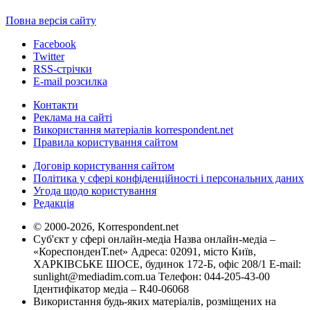
Повна версія сайту
Facebook
Twitter
RSS-стрічки
E-mail розсилка
Контакти
Реклама на сайті
Використання матеріалів korrespondent.net
Правила користування сайтом
Договір користування сайтом
Політика у сфері конфіденційності і персональних даних
Угода щодо користування
Редакція
© 2000-2026, Korrespondent.net
Суб'єкт у сфері онлайн-медіа Назва онлайн-медіа –
«КореспонденТ.net» Адреса: 02091, місто Київ,
ХАРКІВСЬКЕ ШОСЕ, будинок 172-Б, офіс 208/1 E-mail:
sunlight@mediadim.com.ua
Телефон: 044-205-43-00
Ідентифікатор медіа – R40-06068
Використання будь-яких матеріалів, розміщених на