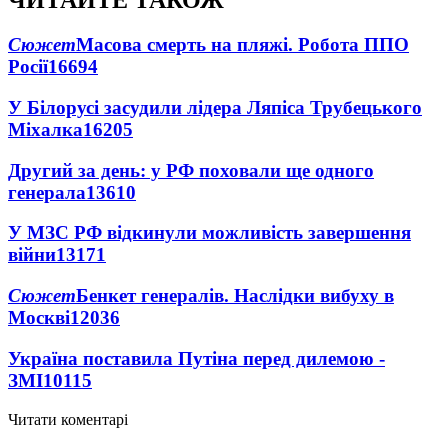
ЧИТАЙТЕ ТАКОЖ
Сюжет
Масова смерть на пляжі. Робота ППО
Росії
16694
У Білорусі засудили лідера Ляпіса Трубецького
Міхалка
16205
Другий за день: у РФ поховали ще одного
генерала
13610
У МЗС РФ відкинули можливість завершення
війни
13171
Сюжет
Бенкет генералів. Наслідки вибуху в
Москві
12036
Україна поставила Путіна перед дилемою -
ЗМІ
10115
Читати коментарі