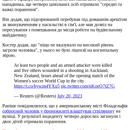
нападника, ще четверо цивільних осіб отримали "середні та
важкі поранення".
Він додав, що підозрюваний перебував під домашнім арештом
за звинуваченням у насильстві в сім'ї, але мав дозвіл на
пересування з помешкання до місця роботи на будівельному
майданчику.
Костер додав, що "ніщо не вказувало на високий рівень
загрози чоловіка", у нього не було ліцензії на вогнепальну
зброю.
At least two people and an armed attacker were killed
and five others wounded in a shooting in Auckland,
New Zealand, hours ahead of the opening match of the
Women's soccer World Cup in the city
https://t.co/byscm4YXu5
pic.twitter.com/nKoeO7tZ7G
— Reuters (@Reuters)
July 20, 2023
Раніше повідомлялося, що у американському місті Філадельфія
озброєний чоловік у бронежилеті влаштував стрілянину
на
вулиці. У результаті інциденту четверо дорослих загинули і
двоє дітей отримали поранення.