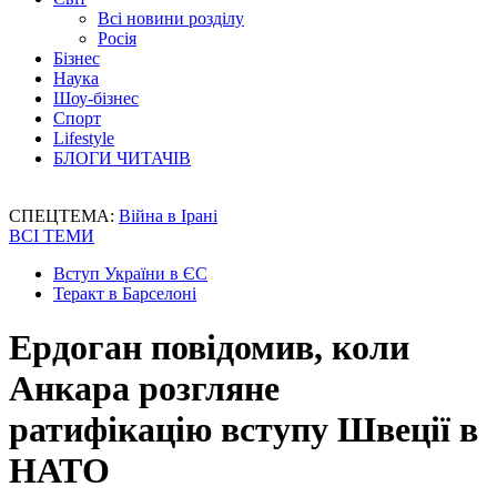
Всі новини розділу
Росія
Бізнес
Наука
Шоу-бізнес
Спорт
Lifestyle
БЛОГИ ЧИТАЧІВ
СПЕЦТЕМА:
Війна в Ірані
ВСІ ТЕМИ
Вступ України в ЄС
Теракт в Барселоні
Ердоган повідомив, коли
Анкара розгляне
ратифікацію вступу Швеції в
НАТО