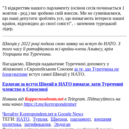
"З відкриттям нашого парламенту (осіння сесія починається 1
жовтня - ред.) ми зробимо свій внесок. Ми не сумніваємося,
що наші депутати зроблять усе, що вимагають інтереси нашої
країни, відповідно до своєї совісті", - запевнив турецький
лідер.
Швеція у 2022 році подала свою заявку на вступ до НАТО. З
того часу її ратифікували всі країни-члени Альянсу, крім
Угорщини та Туреччини.
Нагадаємо, Швеція надаватиме Туреччині допомогу у
зближенні з Європейським Союзом
за те, що Туреччина не
блокуватиме
вступ самої Швеції у НАТО.
Ердоган за вступ Швеції в НАТО вимагає дати Туреччині
членство в Євросоюзі
Новини від
Корреспондент.net
в Telegram. Підписуйтесь на
наш канал
https://t.me/korrespondentnet
Читайте Korrespondent.net в Google News
ТЕГИ:
НАТО
,
Турция
,
Швеция
,
парламент
,
внешняя
политика
,
ратификация
,
Эрдоган