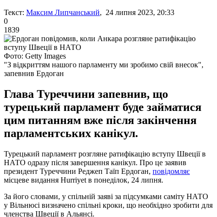
Текст:
Максим Липчанський
, 24 липня 2023, 20:33
0
1839
Фото: Getty Images
"З відкриттям нашого парламенту ми зробимо свій внесок",
запевнив Ердоган
Глава Туреччини запевнив, що
турецький парламент буде займатися
цим питанням вже після закінчення
парламентських канікул.
Турецький парламент розгляне ратифікацію вступу Швеції в
НАТО одразу після завершення канікул. Про це заявив
президент Туреччини Реджеп Таїп Ердоган,
повідомляє
місцеве видання Hurriyet в понеділок, 24 липня.
За його словами, у спільній заяві за підсумками саміту НАТО
у Вільнюсі визначено спільні кроки, що необхідно зробити для
членства Швеції в Альянсі.