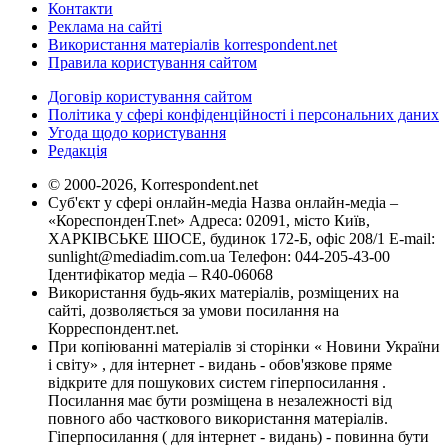
Контакти
Реклама на сайті
Використання матеріалів korrespondent.net
Правила користування сайтом
Договір користування сайтом
Політика у сфері конфіденційності і персональних даних
Угода щодо користування
Редакція
© 2000-2026, Korrespondent.net
Суб'єкт у сфері онлайн-медіа Назва онлайн-медіа –
«КореспонденТ.net» Адреса: 02091, місто Київ,
ХАРКІВСЬКЕ ШОСЕ, будинок 172-Б, офіс 208/1 E-mail:
sunlight@mediadim.com.ua
Телефон: 044-205-43-00
Ідентифікатор медіа – R40-06068
Використання будь-яких матеріалів, розміщених на
сайті, дозволяється за умови посилання на
Корреспондент.net.
При копіюванні матеріалів зі сторінки « Новини України
і світу» , для інтернет - видань - обов'язкове пряме
відкрите для пошукових систем гіперпосилання .
Посилання має бути розміщена в незалежності від
повного або часткового використання матеріалів.
Гіперпосилання ( для інтернет - видань) - повинна бути