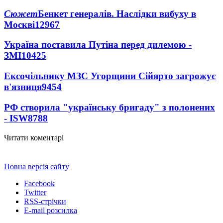
Сюжет
Бенкет генералів. Наслідки вибуху в
Москві
12967
Україна поставила Путіна перед дилемою -
ЗМІ
10425
Ексочільнику МЗС Угорщини Сійярто загрожує
в'язниця
9454
РФ створила "українську бригаду" з полонених
- ISW
8788
Читати коментарі
Повна версія сайту
Facebook
Twitter
RSS-стрічки
E-mail розсилка