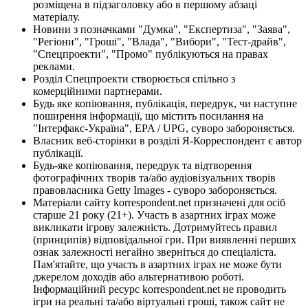
розміщена в підзаголовку або в першому абзаці
матеріалу.
Новини з позначками "Думка", "Експертиза", "Заява",
"Регіони", "Гроші", "Влада", "Вибори", "Тест-драйв",
"Спецпроекти", "Промо" публікуються на правах
реклами.
Розділ Спецпроекти створюється спільно з
комерційними партнерами.
Будь яке копіювання, публікація, передрук, чи наступне
поширення інформації, що містить посилання на
"Інтерфакс-Україна", EPA / UPG, суворо забороняється.
Власник веб-сторінки в розділі Я-Корреспондент є автор
публікації.
Будь-яке копіювання, передрук та відтворення
фотографічних творів та/або аудіовізуальних творів
правовласника Getty Images - суворо забороняється.
Матеріали сайту korrespondent.net призначені для осіб
старше 21 року (21+). Участь в азартних іграх може
викликати ігрову залежність. Дотримуйтесь правил
(принципів) відповідальної гри. При виявленні перших
ознак залежності негайно зверніться до спеціаліста.
Пам'ятайте, що участь в азартних іграх не може бути
джерелом доходів або альтернативою роботі.
Інформаційний ресурс korrespondent.net не проводить
ігри на реальні та/або віртуальні гроші, також сайт не