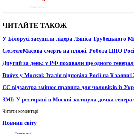
ЧИТАЙТЕ ТАКОЖ
У Білорусі засудили лідера Ляпіса Трубецького М
Сюжет
Масова смерть на пляжі. Робота ППО Росі
Другий за день: у РФ поховали ще одного генерал
Вибух у Москві: Італія відповіла Росії на її заяви
1
ЄС відзавтра змінює правила для чоловіків із Ук
ЗМІ: У ресторані в Москві загинула дочка генера
Читати коментарі
Новини світу