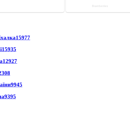
іхалка
15977
ї
15935
а
12927
2308
раїни
9945
ла
9395