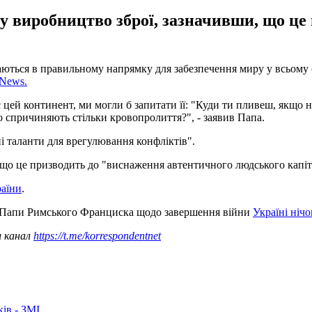
 у виробництво зброї, зазначивши, що ц
ться в правильному напрямку для забезпечення миру у всьому св
 News.
є цей континент, ми могли б запитати її: "Куди ти пливеш, якщо 
о спричиняють стільки кровопролиття?", - заявив Папа.
ні таланти для врегулювання конфліктів".
 що це призводить до "виснаження автентичного людського капіта
раїни
.
у Папи Римського Франциска щодо завершення війни
Україні нічо
ш канал
https://t.me/korrespondentnet
ків - ЗМІ