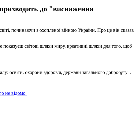
е призводить до "виснаження
іті, починаючи з охопленої війною України. Про це він сказав
не показуєш світові шляхи миру, креативні шляхи для того, щоб
лу: освіти, охорони здоров'я, держави загального добробуту".
го не відомо.