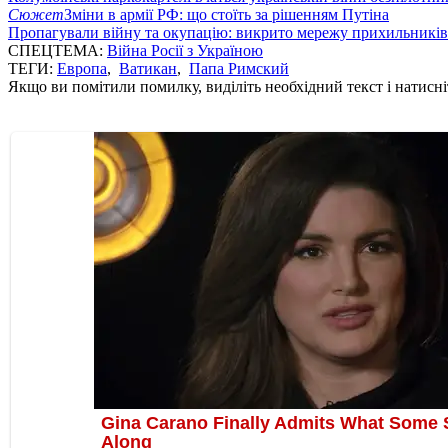
Сюжет
Зміни в армії РФ: що стоїть за рішенням Путіна
Пропагували війну та окупацію: викрито мережу прихильникі
СПЕЦТЕМА:
Війна Росії з Україною
ТЕГИ:
Европа
,
Ватикан
,
Папа Римский
Якщо ви помітили помилку, виділіть необхідний текст і натисніт