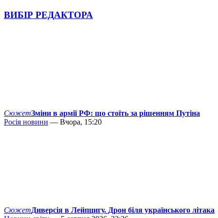
ВИБІР РЕДАКТОРА
Сюжет
Зміни в армії РФ: що стоїть за рішенням Путіна
Росія новини
— Вчора, 15:20
Сюжет
Диверсія в Лейпцигу. Дрон біля українського літака