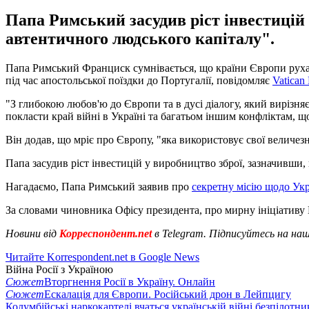
Папа Римський засудив ріст інвестицій
автентичного людського капіталу".
Папа Римський Франциск сумнівається, що країни Європи рухаю
під час апостольської поїздки до Португалії, повідомляє
Vatican
"З глибокою любов'ю до Європи та в дусі діалогу, який вирізня
покласти край війні в Україні та багатьом іншим конфліктам, щ
Він додав, що мріє про Європу, "яка використовує свої величез
Папа засудив ріст інвестицій у виробництво зброї, зазначивши,
Нагадаємо, Папа Римський заявив про
секретну місію щодо Ук
За словами чиновника Офісу президента, про мирну ініціатив
Новини від
Корреспондент.net
в Telegram. Підписуйтесь на на
Читайте Korrespondent.net в Google News
Війна Росії з Україною
Сюжет
Вторгнення Росії в Україну. Онлайн
Сюжет
Ескалація для Європи. Російський дрон в Лейпцигу
Колумбійські наркокартелі вчаться українській війні безпілотни