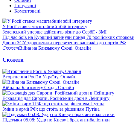
Останні
Популярні
Коментовані
У Росії стався масштабний збій інтернету
Зеленський уперше здійснить візит до Сербії - ЗМІ
Під час боїв на Курщині загинули понад 70 російських строкови
Дрони ЗСУ здорожчили перевезення вантажів до портів РФ
Сюжет
Війна на Близькому Сході. Онлайн
Сюжети
Вторгнення Росії в Україну. Онлайн
Війна на Близькому Сході. Онлайн
Ескалація для Європи. Російський дрон в Лейпцигу
Зміни в армії РФ: що стоїть за рішенням Путіна
Підсумки 05.08: Удар по Києву і брак антибалістики