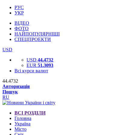
РУС
УКР
ВІДЕО
ФОТО
НАЙПОПУЛЯРНІШІ
СПЕЦПРОЕКТИ
USD
USD
44.4732
EUR
51.3093
Всі курси валют
44.4732
Авторизація
Пошук
RU
ВСІ РОЗДІЛИ
Головна
Україна
Місто
Світ