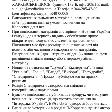
ХАРКІВСЬКЕ ШОСЕ, будинок 172-Б, офіс 208/1 E-mail:
sunlight@mediadim.com.ua
Телефон: 044-205-43-00
Ідентифікатор медіа – R40-06068
Використання будь-яких матеріалів, розміщених на
сайті, дозволяється за умови посилання на
Корреспондент.net.
При копіюванні матеріалів зі сторінки « Новини України
і світу» , для інтернет - видань - обов'язкове пряме
відкрите для пошукових систем гіперпосилання .
Посилання має бути розміщена в незалежності від
повного або часткового використання матеріалів.
Гіперпосилання ( для інтернет - видань) - повинна бути
розміщена в підзаголовку або в першому абзаці
матеріалу.
Новини з позначками "Думка", "Експертиза", "Заява",
"Регіони", "Гроші", "Влада", "Вибори", "Тест-драйв",
"Спецпроекти", "Промо" публікуються на правах
реклами.
Розділ Спецпроекти створюється спільно з
комерційними партнерами.
Будь яке копіювання, публікація, передрук, чи наступне
поширення інформації, що містить посилання на
"Інтерфакс-Україна", EPA / UPG, суворо забороняється.
Власник веб-сторінки в розділі Я-Корреспондент є автор