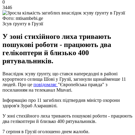
0
3446
Фото: mtisambebi.ge
Зсув ґрунту в Грузії
У зоні стихійного лиха тривають
пошукові роботи - працюють два
гелікоптери й близько 400
рятувальників.
Внаслідок зсуву ґрунту, що стався напередодні в районі
курортного селища Шові у Грузії, загинули щонайменше 11
людей. Про це
повідомляє
"Європейська правда" з
посиланням на телеканал Mtavari.
Інформацію про 11 загиблих підтвердив міністр охорони
здоров'я Зураб Азарашвілі.
У зоні стихійного лиха тривають пошукові роботи - працюють
два гелікоптери й близько 400 рятувальників.
7 серпня в Грузії оголошено днем жалоби.