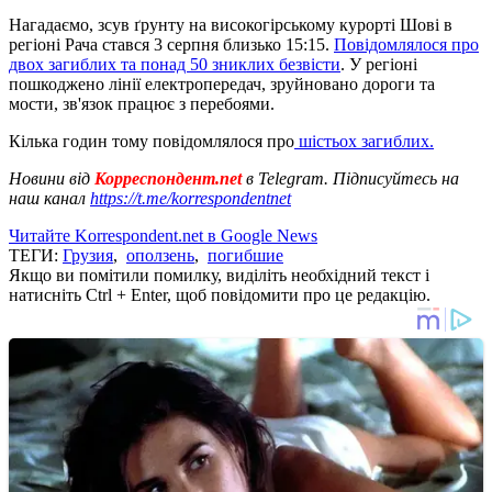
Нагадаємо, зсув ґрунту на високогірському курорті Шові в
регіоні Рача стався 3 серпня близько 15:15.
Повідомлялося про
двох загиблих та понад 50 зниклих безвісти
. У регіоні
пошкоджено лінії електропередач, зруйновано дороги та
мости, зв'язок працює з перебоями.
Кілька годин тому повідомлялося про
шістьох загиблих.
Новини від
Корреспондент.net
в Telegram. Підписуйтесь на
наш канал
https://t.me/korrespondentnet
Читайте Korrespondent.net в Google News
ТЕГИ:
Грузия
,
оползень
,
погибшие
Якщо ви помітили помилку, виділіть необхідний текст і
натисніть Ctrl + Enter, щоб повідомити про це редакцію.