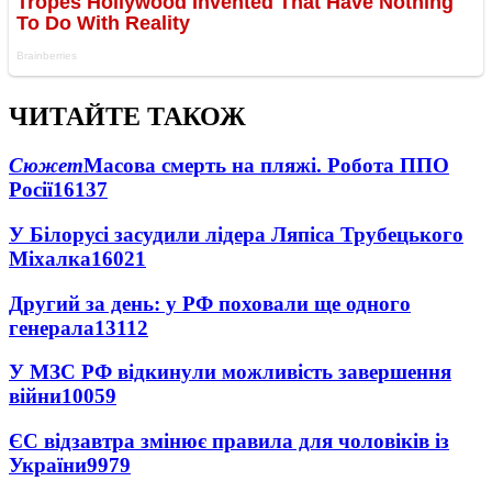
ЧИТАЙТЕ ТАКОЖ
Сюжет
Масова смерть на пляжі. Робота ППО
Росії
16137
У Білорусі засудили лідера Ляпіса Трубецького
Міхалка
16021
Другий за день: у РФ поховали ще одного
генерала
13112
У МЗС РФ відкинули можливість завершення
війни
10059
ЄС відзавтра змінює правила для чоловіків із
України
9979