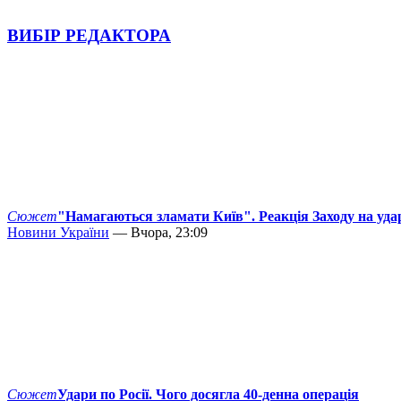
ВИБІР РЕДАКТОРА
Сюжет
"Намагаються зламати Київ". Реакція Заходу на уда
Новини України
— Вчора, 23:09
Сюжет
Удари по Росії. Чого досягла 40-денна операція