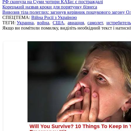
РФ скинула на Суми чотири КАБи: є постраждалі
Корецький назвав кроки для порятунку бізнеса
Вивозив тіла полеглих: загинув керівник пошукового загону О
СПЕЦТЕМА:
Війна Росії з Україною
ТЕГИ:
Украина
,
война
,
США
,
авиация
,
самолет
,
истребитель
Якщо ви помітили помилку, виділіть необхідний текст і натисніт