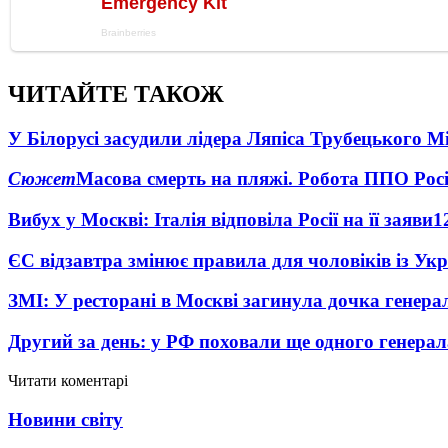
ЧИТАЙТЕ ТАКОЖ
У Білорусі засудили лідера Ляпіса Трубецького М
Сюжет
Масова смерть на пляжі. Робота ППО Росі
Вибух у Москві: Італія відповіла Росії на її заяви
1
ЄС відзавтра змінює правила для чоловіків із Ук
ЗМІ: У ресторані в Москві загинула дочка генера
Другий за день: у РФ поховали ще одного генерал
Читати коментарі
Новини світу