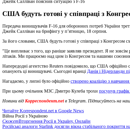
Джейк Салліван пояснив ситуацію з F-16
США будуть готові у співпраці з Конгре
Передача винищувачів F-16 для оборонних потреб України треті
Джейк Салліван на брифінгу у п’ятницю, 18 серпня.
За його словами, США будуть готові у співпраці з Конгресом сх
"Це випливає з того, що раніше заявляв президент. Я не зовсім 
літаків. Ми працюємо над цим із Конгресом та нашими союзника
Напередодні агентство Reuters повідомило, що США офіційно схв
опанують ці винищувачі. Сьогодні вранці
Данія і Нідерланди 
Нагадаємо, у липні було офіційно
створено коаліцію з навчання 
При цьому очільник МЗС Дмитро Кулеба трохи
посунув графік 
Новини від
Корреспондент.net
в Telegram. Підписуйтесь на на
Читайте Korrespondent.net в Google News
Війна Росії з Україною
Сюжет
Вторгнення Росії в Україну. Онлайн
Російські аналоги Starlink досягли вікна стабільного покриття 