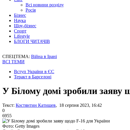
Всі новини розділу
Росія
Бізнес
Наука
Шоу-бізнес
Спорт
Lifestyle
БЛОГИ ЧИТАЧІВ
СПЕЦТЕМА:
Війна в Ірані
ВСІ ТЕМИ
Вступ України в ЄС
Теракт в Барселоні
У Білому домі зробили заяву 
Текст:
Костянтин Катишев
, 18 серпня 2023, 16:42
0
6955
Фото: Getty Images