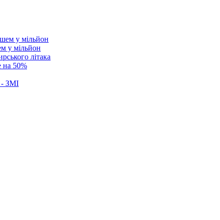
ем у мільйон
ирського літака
е на 50%
 - ЗМІ