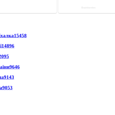
іхалка
15458
ї
14896
2095
раїни
9646
ла
9143
а
9053