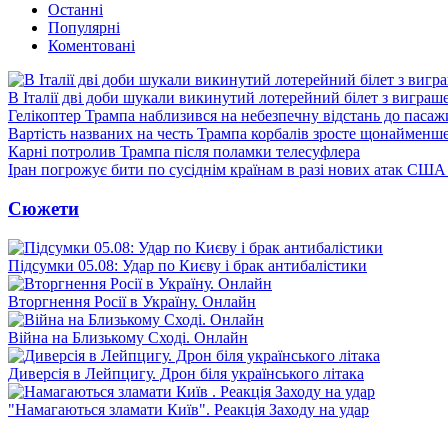
Останні
Популярні
Коментовані
В Італії дві доби шукали викинутий лотерейний білет з виграш
Гелікоптер Трампа наблизився на небезпечну відстань до пасаж
Вартість названих на честь Трампа корбалів зросте щонайменш
Карні потролив Трампа після поламки телесуфлера
Іран погрожує бити по сусіднім країнам в разі нових атак США
Сюжети
Підсумки 05.08: Удар по Києву і брак антибалістики
Вторгнення Росії в Україну. Онлайн
Війна на Близькому Сході. Онлайн
Диверсія в Лейпцигу. Дрон біля українського літака
"Намагаються зламати Київ". Реакція Заходу на удар