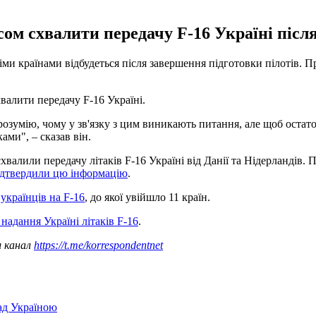
сом схвалити передачу F-16 Україні післ
ми країнами відбудеться після завершення підготовки пілотів. 
валити передачу F-16 Україні.
розумію, чому у зв'язку з цим виникають питання, але щоб остаточ
ми", – сказав він.
алили передачу літаків F-16 Україні від Данії та Нідерландів. П
підтвердили цю інформацію
.
українців на F-16
, до якої увійшло 11 країн.
надання Україні літаків F-16
.
ш канал
https://t.me/korrespondentnet
над Україною